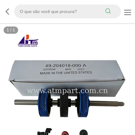
1
/
1