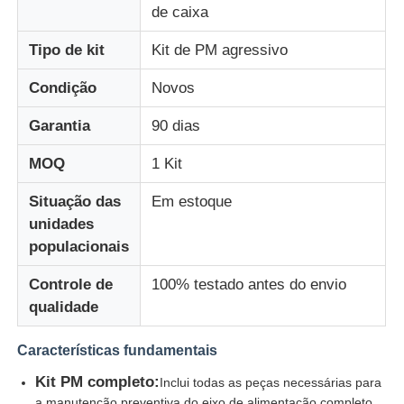
de caixa
Diebold Partes de caixas automáticas
Tipo de kit
Kit de PM agressivo
Condição
Novos
Peças ATM NCR
Garantia
90 dias
Peças ATM Wincor
MOQ
1 Kit
Situação das
Em estoque
Partes de caixas eletrónicos Hyosung
unidades
populacionais
Partes de caixas eletrônicos Fujitsu
Controle de
100% testado antes do envio
qualidade
Peças de caixas eletrônicos Hitachi
Características fundamentais
Kit PM completo:
Inclui todas as peças necessárias para
Peças de GRG ATM
a manutenção preventiva do eixo de alimentação completo.