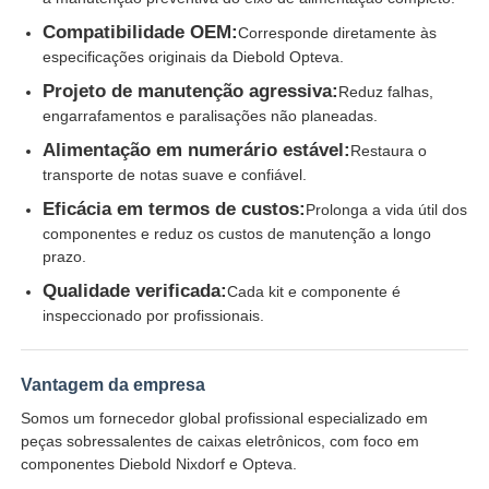
Compatibilidade OEM:
Corresponde diretamente às
Glory NMD Peças para ATM
especificações originais da Diebold Opteva.
Projeto de manutenção agressiva:
Reduz falhas,
engarrafamentos e paralisações não planeadas.
Peças para ATM OKI
Alimentação em numerário estável:
Restaura o
transporte de notas suave e confiável.
Peças genmega atm
Eficácia em termos de custos:
Prolonga a vida útil dos
componentes e reduz os custos de manutenção a longo
prazo.
Aceitante de faturas
Qualidade verificada:
Cada kit e componente é
inspeccionado por profissionais.
Classificador de notas
Vantagem da empresa
contador da conta
Somos um fornecedor global profissional especializado em
peças sobressalentes de caixas eletrônicos, com foco em
componentes Diebold Nixdorf e Opteva.
Impressora do cartão