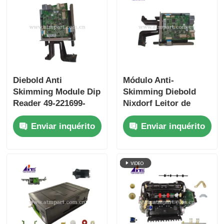
Diebold Anti
Módulo Anti-
Skimming Module Dip
Skimming Diebold
Reader 49-221699-
Nixdorf Leitor de
000B 49221699000B
Cartão com Tarja
Enviar inquérito
Enviar inquérito
Magnética 49-221699-
000F 49221699000F