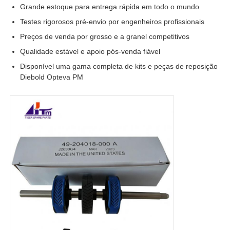
Grande estoque para entrega rápida em todo o mundo
Testes rigorosos pré-envio por engenheiros profissionais
máquina de cartão
Preços de venda por grosso e a granel competitivos
Qualidade estável e apoio pós-venda fiável
Peças sobressalentes para caixas eletrônicos
Disponível uma gama completa de kits e peças de reposição
Diebold Opteva PM
Máquina ATM
Reciclador de moedas