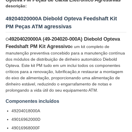
descrição:
49204020000A Diebold Opteva Feedshaft Kit
PM Peças ATM agressivas
49204020000A (49-204020-000A) Diebold Opteva
O
Feedshaft PM Kit Agressivo
é um kit completo de
manutenção preventiva concebido para a manutenção contínua
dos módulos de distribuição de dinheiro automático Diebold
Opteva. Este kit PM tudo em um inclui todos os componentes
críticos para a renovação, lubrificação,e restaurar a montagem
do eixo de alimentação, proporcionando uma alimentação de
dinheiro estável, reduzindo o engarrafamento de notas e
prolongando a vida útil do seu equipamento ATM.
Casa
Componentes incluídos
49204018000A
Produtos
49016962000D
49016968000F
Vídeos