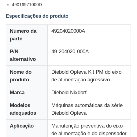
49016971000D
Especificações do produto
Quem Somos
Número da
49204020000A
Fábrica
parte
P/N
49-204020-000A
Controle de Qualidade
alternativo
Nome do
Diebold Opteva Kit PM do eixo
Fale Conosco
produto
de alimentação agressivo
Marca
Diebold Nixdorf
notícias
Modelos
Máquinas automáticas da série
adequados
Diebold Opteva
Todos os casos
Aplicação
Manutenção preventiva do eixo
de alimentação e do dispensador
Pedir um orçamento