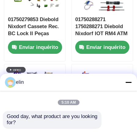
01750279853 Diebold
01750288271
Nixdorf Cassete Rec.
1750288271 Diebold
BC Lock II Peças
Nixdorf IOT RM4 ATM
Sobressalentes ATM
Peças sobressalentes
Enviar inquérito
Enviar inquérito
elin
5:10 AM
Good day, what product are you looking 
for?
01750304622 Diebold
01750256691 Diebold
Nixdorf DN200 Leitor
Nixdorf TP27 TP28