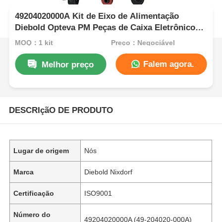
49204020000A Kit de Eixo de Alimentação
Diebold Opteva PM Peças de Caixa Eletrônico
Agressivas
MOQ：1 kit
Preço：Negociável
Falem agora.
Melhor preço
DESCRIçãO DE PRODUTO
Lugar de origem
Nós
Marca
Diebold Nixdorf
Certificação
ISO9001
Número do
49204020000A (49-204020-000A)