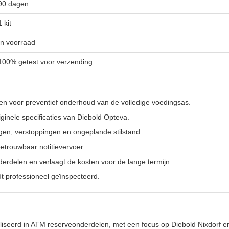
90 dagen
1 kit
In voorraad
100% getest voor verzending
len voor preventief onderhoud van de volledige voedingsas.
ginele specificaties van Diebold Opteva.
gen, verstoppingen en ongeplande stilstand.
etrouwbaar notitievervoer.
erdelen en verlaagt de kosten voor de lange termijn.
t professioneel geïnspecteerd.
ialiseerd in ATM reserveonderdelen, met een focus op Diebold Nixdorf