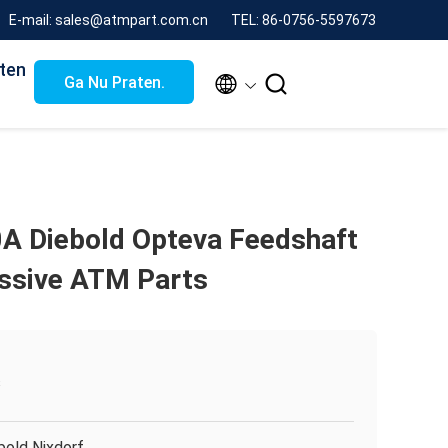
E-mail: sales@atmpart.com.cn
TEL: 86-0756-5597673
ten


Ga Nu Praten.
 Diebold Opteva Feedshaft
ssive ATM Parts
s
bold Nixdorf