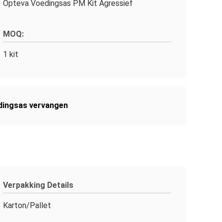
Opteva Voedingsas PM Kit Agressief
MOQ:
1 kit
dingsas vervangen
Verpakking Details
Karton/Pallet