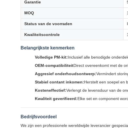
Garantie
MOQ
Status van de voorraden
Kwaliteitscontrole
Belangrijkste kenmerken
Volledige PM-kit:
Inclusief alle benodigde onderde
OEM-compatibiliteit
Direct overeenkomt met de ori
Aggresief onderhoudsontwerp:
Vermindert storin
Stabiel contant inkomen:
Herstelt een soepel en b
Kosteneffectief:
Verlengt de levensduur van de ond
Kwaliteit geverifieerd:
Elke set en component word
Bedrijfsvoordeel
We zijn een professionele wereldwijde leverancier gespec