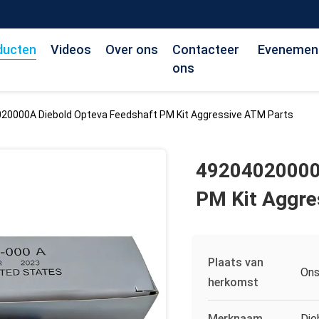
ducten
Videos
Over ons
Contacteer
Evenemen
ons
20000A Diebold Opteva Feedshaft PM Kit Aggressive ATM Parts
49204020000A
PM Kit Aggre
Plaats van
On
herkomst
Merknaam
Die