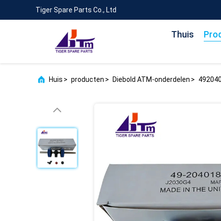
Tiger Spare Parts Co., Ltd
Thuis
Pro
Huis
>
producten
>
Diebold ATM-onderdelen
>
492040