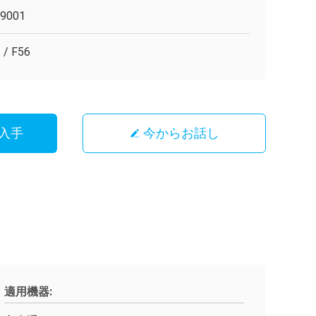
O9001
 / F56
入手
今からお話し
適用機器: