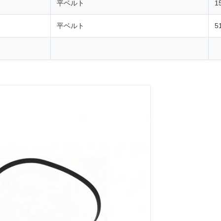
平ベルト
1
平ベルト
5