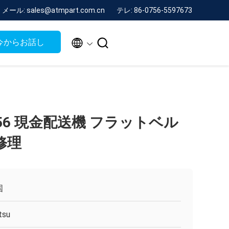
メール: sales@atmpart.com.cn
テレ: 86-0756-5597673


今からお話し
 F56 現金配送機 フラットベル
修理
国
itsu