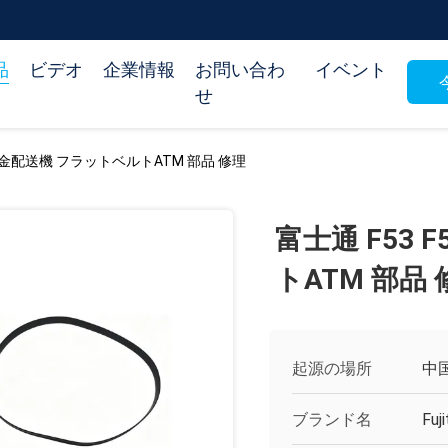
品
ビデオ
企業情報
お問い合わ
イベント
せ
6 現金配送機 フラットベルトATM 部品 修理
富士通 F53
トATM 部品 
起源の場所
中
ブランド名
Fuj