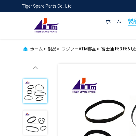
Tiger Spare Parts Co., Ltd
ホーム
製
ホーム
>
製品
>
フジツーATM部品
>
富士通 F53 F5