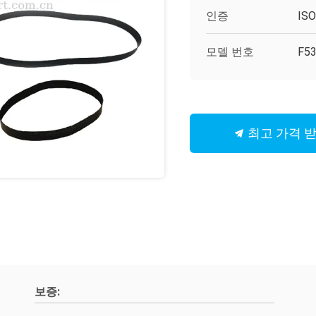
인증
IS
모델 번호
F53
최고 가격 
보증: