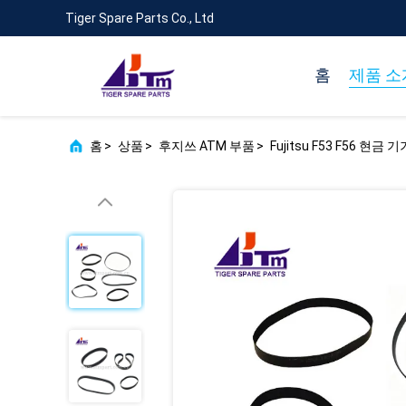
Tiger Spare Parts Co., Ltd
홈
제품 소
홈
>
상품
>
후지쓰 ATM 부품
>
Fujitsu F53 F56 현