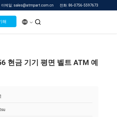
이메일: sales@atmpart.com.cn
전화: 86-0756-5597673


기해
3 F56 현금 기기 평면 벨트 ATM 예
국
itsu