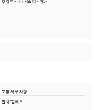
후지쯔 F53 / F56 디스펜서
포장 세부 사항
판지/팔레트