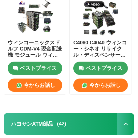
企業情報
会社案内
ウィンコーニックスド
C4060 C4040 ウィンコ
ルフ CDM-V4 現金配送
ー・シネオ リサイク
機 モジュール ウィン
ル・ディスペンサー・
品質管理
コーATM部品
モジュール ATM 交換
部品
ベストプライス
ベストプライス
お問い合わせ
今からお話し
今からお話し
ニュース
すべての場合
(42)
ハヨサンATM部品
見積依頼