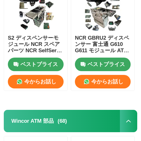
S2 ディスペンサーモ
NCR GBRU2 ディスペ
ジュール NCR スペア
ンサー 富士通 G610
パーツ NCR SelfServ
G611 モジュール ATM
ATM 銀行キオスク用
交換部品
ベストプライス
ベストプライス
今からお話し
今からお話し
ホーム
製品
(68)
Wincor ATM 部品
ビデオ