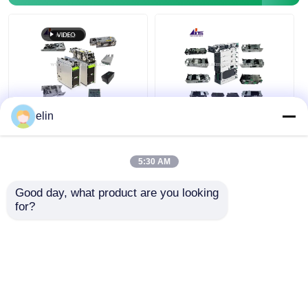
Glory NMD ATM Parts
OKIATM部品
elin
F53 F56 富士通 ATM
GSR50 フジツゥー
Genmega ATM部品
部品 紙幣ディスペンサ
ATM部品 ビール リサ
ーユニットモジュール
イクル機 ディスペンサ
ATM スペアパーツ キ
ー モジュール キオス
5:30 AM
請求書受領者
オスク
クATM 交換部品
ベストプライス
ベストプライス
Good day, what product are you looking 
for?
紙幣ソート機
今からお話し
今からお話し
手形のカウンター
多くを見て下さい
カード プリンター