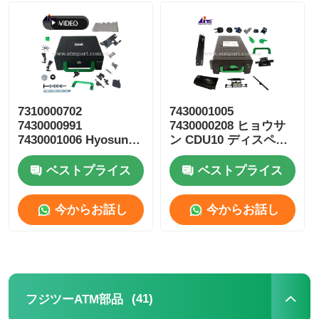
ダイボルド ATM部品
NCR ATM 部品
7310000702
7430001005
7430000991
7430000208 ヒョウサ
Wincor ATM 部品
7430001006 Hyosung
ン CDU10 ディスペン
ATM 部品 CDU10 リジ
サー カセットATM 部
ェクトカセット
品
ベストプライス
ベストプライス
ハヨサンATM部品
今からお話し
今からお話し
フジツーATM部品
ヒタチATM部品
(41)
フジツーATM部品
GRG自動支払機の部品