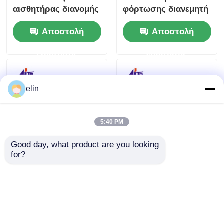
αισθητήρας διανομής
φόρτωσης διανεμητή
ΑΤΜ Μηχανή Κιόσκου
Αποστολή
Αποστολή
Επισκευή
εξαρτημάτων
ερώτησης
ερώτησης
elin
5:40 PM
Good day, what product are you looking 
for?
KD04017-C001 Fujitsu
KD04013-D001
GSR50 Μονάδα
Ανακυκλωμένο
Φόρτωσης
πλαίσιο για
Δοσομετρητή
ανταλλακτικά ΑΤΜ
Αποστολή
Αποστολή
Κασέτα+Πλαίσιο
διανομέα Fujitsu
GSR50