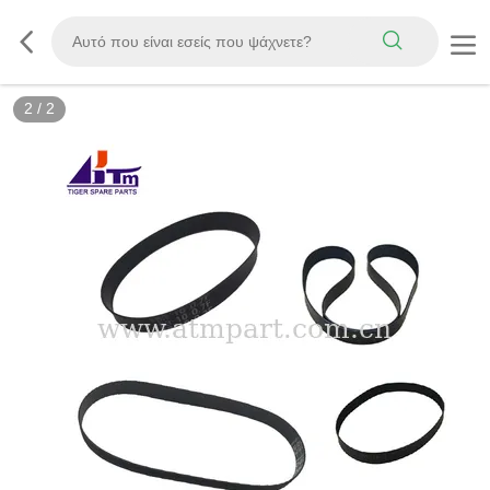
2
/
2