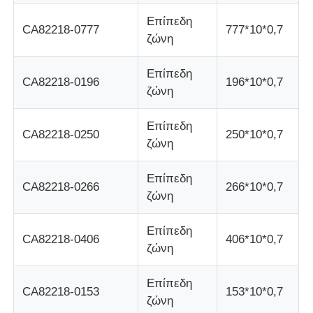
Επίπεδη
CA82218-0777
777*10*0,7
Τμήματα ΑΤΜ Glory NMD
ζώνη
Επίπεδη
Τμήματα ΑΤΜ OKI
CA82218-0196
196*10*0,7
ζώνη
Μέρη ATM Genmega
Επίπεδη
CA82218-0250
250*10*0,7
ζώνη
Bill Acceptor
Επίπεδη
CA82218-0266
266*10*0,7
ζώνη
Διαλογιστής τραπεζογραμματίων
Επίπεδη
CA82218-0406
406*10*0,7
ζώνη
μετρητής λογαριασμών
Επίπεδη
CA82218-0153
153*10*0,7
Εκτυπωτής καρτών
ζώνη