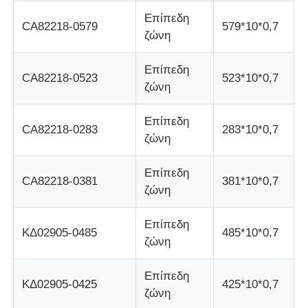
Επίπεδη
CA82218-0579
579*10*0,7
ζώνη
Σχετικά με εμάς
Επίπεδη
CA82218-0523
523*10*0,7
Γύρος εργοστασίων
ζώνη
Επίπεδη
Ποιοτικός έλεγχος
CA82218-0283
283*10*0,7
ζώνη
επαφή
Επίπεδη
CA82218-0381
381*10*0,7
ζώνη
Νέα
Επίπεδη
ΚΔ02905-0485
485*10*0,7
ζώνη
Όλες οι περιπτώσεις
Επίπεδη
ΚΔ02905-0425
425*10*0,7
ζώνη
Ζητήστε ένα απόσπασμα