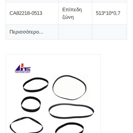
Επίπεδη
μηχάνημα POS
CA82218-0513
513*10*0,7
ζώνη
Ανταλλακτικά ATM
Περισσότερο...
Μηχάνημα ΑΤΜ
Ανακυκλωτής νομισμάτων