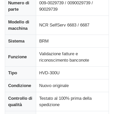
Numero di
009-0029739 / 0090029739 /
parte
90029739
Chi siamo
Modello di
NCR SelfServ 6683 / 6687
macchina
Fatory Tour
Sistema
BRM
Controllo di qualità
Validazione fatture e
Funzione
riconoscimento banconote
Contattaci
Tipo
HVD-300U
notizie
Condizione
Nuovo originale
Tutti i casi
Controllo di
Testato al 100% prima della
qualità
spedizione
Richiedere un preventivo