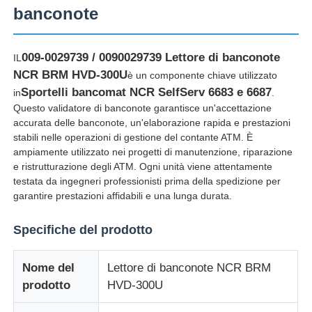
banconote
009-0029739 / 0090029739 Lettore di banconote
IL
NCR BRM HVD-300U
è un componente chiave utilizzato
Sportelli bancomat NCR SelfServ 6683 e 6687
in
.
Questo validatore di banconote garantisce un'accettazione
accurata delle banconote, un'elaborazione rapida e prestazioni
stabili nelle operazioni di gestione del contante ATM. È
ampiamente utilizzato nei progetti di manutenzione, riparazione
e ristrutturazione degli ATM. Ogni unità viene attentamente
testata da ingegneri professionisti prima della spedizione per
garantire prestazioni affidabili e una lunga durata.
Casa
Specifiche del prodotto
Prodotti
Nome del
Lettore di banconote NCR BRM
prodotto
HVD-300U
Video