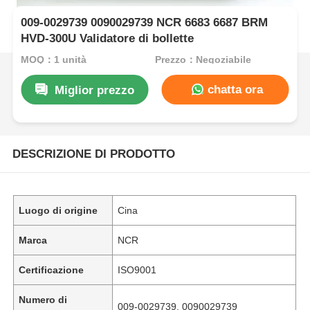
009-0029739 0090029739 NCR 6683 6687 BRM
HVD-300U Validatore di bollette
MOQ：1 unità
Prezzo：Negoziabile
chatta ora
Miglior prezzo
DESCRIZIONE DI PRODOTTO
Luogo di origine
Cina
Marca
NCR
Certificazione
ISO9001
Numero di
009-0029739, 0090029739