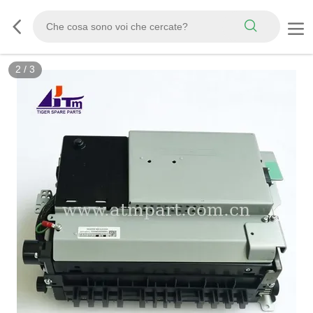
2
/
3