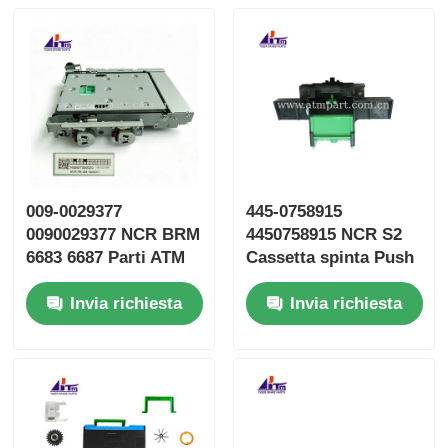
009-0029377
445-0758915
0090029377 NCR BRM
4450758915 NCR S2
6683 6687 Parti ATM
Cassetta spinta Push
per trasporto
Plate ATM Ricambi
Invia richiesta
Invia richiesta
verticale