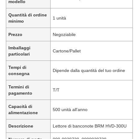
modello
Quantità di ordine
1 unità
minimo
Prezzo
Negoziabile
Imballaggi
Cartone/Pallet
particolari
Tempi di
Dipende dalla quantità del tuo ordine
consegna
Termini di
T/T
pagamento
Capacità di
500 unità all'anno
alimentazione
Descrizione
Lettore di banconote BRM HVD-300U