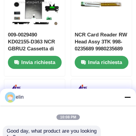
009-0029490
NCR Card Reader RW
KD02155-D363 NCR
Head Assy 3TK 998-
GBRU2 Cassetta di
0235689 9980235689
deposito Fujitsu G610
SBW237702
Invia richiesta
Invia richiesta
G611
elin
10:08 PM
Good day, what product are you looking 