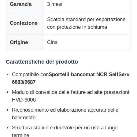
Garanzia
3 mesi
Diebold Parti ATM
Scatola standard per esportazione
Confezione
con protezione in schiuma
Ricambi bancomat NCR
Origine
Cina
Parti del bancomat Wincor
Caratteristiche del prodotto
Parti di bancomat Hyosung
Compatibile con
Sportelli bancomat NCR SelfServ
6683/6687
Modulo di convalida delle fatture ad alte prestazioni
Ricambi bancomat Fujitsu
HVD-300U
Riconoscimento ed elaborazione accurati delle
Componenti per bancomat Hitachi
banconote
Struttura stabile e durevole per un uso a lungo
Parti di BANCOMAT di GRG
termine