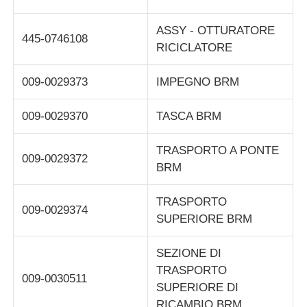
macchina POS
ASSY - OTTURATORE
445-0746108
RICICLATORE
Ricambi ATM
009-0029373
IMPEGNO BRM
009-0029370
TASCA BRM
Bancomat
TRASPORTO A PONTE
009-0029372
Riciclatore di monete
BRM
TRASPORTO
009-0029374
SUPERIORE BRM
SEZIONE DI
TRASPORTO
009-0030511
SUPERIORE DI
RICAMBIO BRM