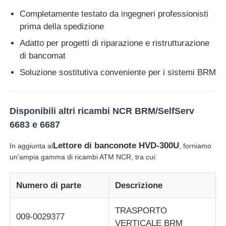
Completamente testato da ingegneri professionisti
Glory NMD Parti ATM
prima della spedizione
Adatto per progetti di riparazione e ristrutturazione
di bancomat
Parti per bancomat OKI
Soluzione sostitutiva conveniente per i sistemi BRM
Genmega ATM Parts
Disponibili altri ricambi NCR BRM/SelfServ
Accettatore di banconote
6683 e 6687
Lettore di banconote HVD-300U
In aggiunta al
, forniamo
Sortitore di banconote
un'ampia gamma di ricambi ATM NCR, tra cui:
contatore della fattura
Numero di parte
Descrizione
TRASPORTO
Stampante della carta
009-0029377
VERTICALE BRM