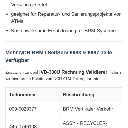
Versand getestet
Glory NMD ATM-Teile
geeignet für Reparatur- und Sanierungsprojekte von
ATMs
Kostenwirksame Ersatzlösung für BRM-Systeme
OKI ATM-Teile
Genmega ATM -Teile
Mehr NCR BRM / SelfServ 6683 & 6687 Teile
verfügbar
Rechnungsprüfer
HVD-300U Rechnung Validierer
Zusätzlich zu den
, liefern
wir eine breite Palette von NCR ATM-Teilen, darunter:
Banknoten-Sortierer
Teilnummer
Beschreibung
Rechnungszähler
009-0029377
BRM Vertikaler Verkehr
Karten-Drucker
ASSY - RECYCLER-
445-0746108