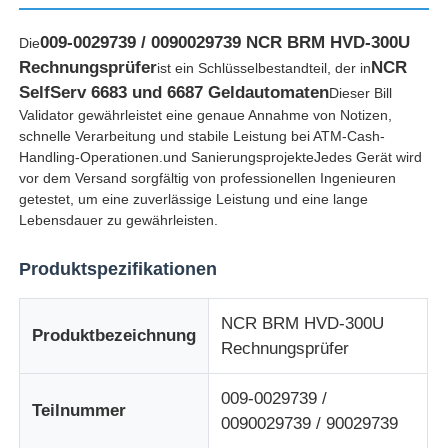
009-0029739 / 0090029739 NCR BRM HVD-300U
Die
Rechnungsprüfer
NCR
ist ein Schlüsselbestandteil, der in
SelfServ 6683 und 6687 Geldautomaten
Dieser Bill
Validator gewährleistet eine genaue Annahme von Notizen,
schnelle Verarbeitung und stabile Leistung bei ATM-Cash-
Handling-Operationen.und SanierungsprojekteJedes Gerät wird
vor dem Versand sorgfältig von professionellen Ingenieuren
getestet, um eine zuverlässige Leistung und eine lange
Lebensdauer zu gewährleisten.
Produktspezifikationen
Startseite
NCR BRM HVD-300U
Produktbezeichnung
Rechnungsprüfer
Produkte
009-0029739 /
Teilnummer
0090029739 / 90029739
Videos