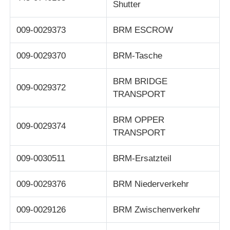
Shutter
Pos-Maschine
009-0029373
BRM ESCROW
Ersatzteile für Geldautomaten
009-0029370
BRM-Tasche
BRM BRIDGE
Geldautomat
009-0029372
TRANSPORT
BRM OPPER
Münzrecycler
009-0029374
TRANSPORT
009-0030511
BRM-Ersatzteil
009-0029376
BRM Niederverkehr
009-0029126
BRM Zwischenverkehr