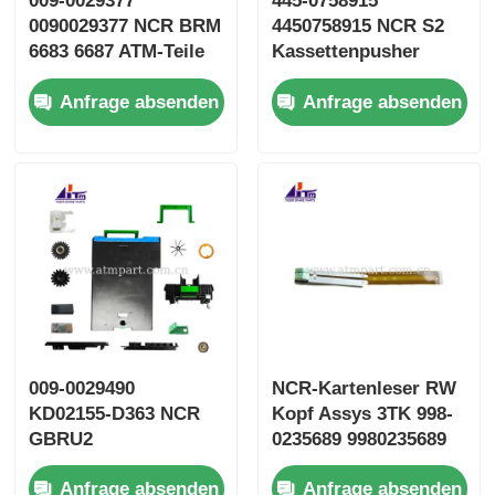
009-0029377
445-0758915
0090029377 NCR BRM
4450758915 NCR S2
6683 6687 ATM-Teile
Kassettenpusher
für den vertikalen
Push-Platte
Anfrage absenden
Anfrage absenden
Transport
Geldautomaten
Ersatzteile
009-0029490
NCR-Kartenleser RW
KD02155-D363 NCR
Kopf Assys 3TK 998-
GBRU2
0235689 9980235689
Einlagenkassette
SBW237702
Anfrage absenden
Anfrage absenden
Fujitsu G610 G611