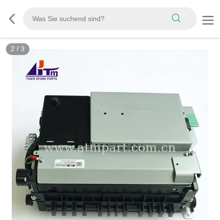
2
/
3