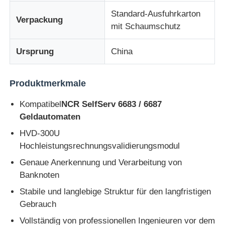
Standard-Ausfuhrkarton
Verpackung
mit Schaumschutz
Diebold ATM-Teile
Ursprung
China
NCR-Geldautomatenteile
Produktmerkmale
Ersatzteile für Wincor-Geldautomaten
Kompatibel
NCR SelfServ 6683 / 6687
Geldautomaten
Hyosung ATM-Teile
HVD-300U
Hochleistungsrechnungsvalidierungsmodul
Fujitsu Geldautomaten-Teile
Genaue Anerkennung und Verarbeitung von
Banknoten
Hitachi-Geldautomaten-Teile
Stabile und langlebige Struktur für den langfristigen
Gebrauch
GRG ATM-Teile
Vollständig von professionellen Ingenieuren vor dem