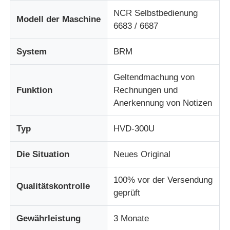
NCR Selbstbedienung
Modell der Maschine
6683 / 6687
Über uns
System
BRM
Fabrik Tour
Geltendmachung von
Funktion
Rechnungen und
Qualitätskontrolle
Anerkennung von Notizen
Kontakt
Typ
HVD-300U
Die Situation
Neues Original
Nachrichten
100% vor der Versendung
Qualitätskontrolle
Alle Fälle
geprüft
Gewährleistung
3 Monate
Referenzen