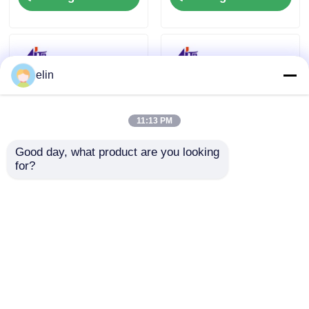
elin
11:13 PM
Good day, what product are you looking 
for?
484-0105977
NCR-Kartenleser RW-
4840105977 NCR
Kopfbaugruppe 3TK
SCPM Bunch Feed
Hico 998-0235684 998-
Assembly ATM-Teile
0913546 SBW237705
Anfrage absenden
Anfrage absenden
Startseite
Über uns
Kontakt
Desktop Site