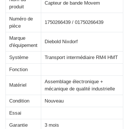
Capteur de bande Movem
produit
A propos de nous
Numéro de
1750266439 / 01750266439
pièce
Visite d'usine
Marque
Diebold Nixdorf
d'équipement
Contrôle de la qualité
Système
Transport intermédiaire RM4 HMT
Fonction
Contact
Assemblage électronique +
Matériel
mécanique de qualité industrielle
nouvelles
Condition
Nouveau
Tous les cas
Essai
Garantie
3 mois
Demande de soumission