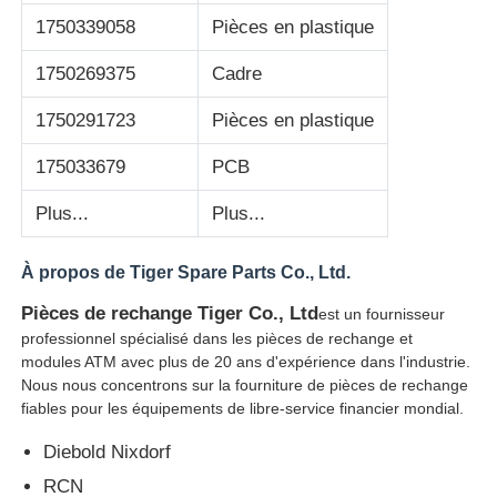
1750339058
Pièces en plastique
Pièces de guichet automatique Glory NMD
1750269375
Cadre
1750291723
Pièces en plastique
Pièces de distributeurs automatiques OKI
175033679
PCB
Parties Genmega ATM
Plus...
Plus...
Accepteur de factures
À propos de Tiger Spare Parts Co., Ltd.
Pièces de rechange Tiger Co., Ltd
est un fournisseur
Tri des billets de banque
professionnel spécialisé dans les pièces de rechange et
modules ATM avec plus de 20 ans d'expérience dans l'industrie.
Nous nous concentrons sur la fourniture de pièces de rechange
compteur de facture
fiables pour les équipements de libre-service financier mondial.
Diebold Nixdorf
Imprimante de carte
RCN