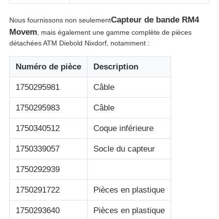
Capteur de bande RM4
Nous fournissons non seulement
Pièces pour ATM Diebold
Movem
, mais également une gamme complète de pièces
détachées ATM Diebold Nixdorf, notamment :
Pièces ATM NCR
Numéro de pièce
Description
1750295981
Câble
Pièces d'atmosphère de Wincor
1750295983
Câble
Pièces de distributeurs Hyosung
1750340512
Coque inférieure
1750339057
Socle du capteur
Pièces de distributeurs automatiques Fujitsu
1750292939
Pièces de distributeurs automatiques Hitachi
1750291722
Pièces en plastique
1750293640
Pièces en plastique
Pièces d'atmosphère de GRG