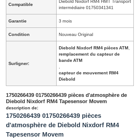
Diebold Nixdorf RM4 HMT Transport
Compatible
intermédiaire 01750341341
Garantie
3 mois
Condition
Nouveau Original
Diebold Nixdorf RM4 pièces ATM
,
remplacement du capteur de
bande ATM
Surligner:
,
capteur de mouvement RM4
Diebold
1750266439 01750266439 pièces d'atmosphère de
Diebold Nixdorf RM4 Tapesensor Movem
description de:
1750266439 01750266439 pièces
d'atmosphère de Diebold Nixdorf RM4
Tapesensor Movem