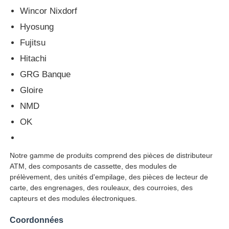
Wincor Nixdorf
machine à poser
Hyosung
Fujitsu
Pièces de rechange ATM
Hitachi
GRG Banque
Distributeur automatique de billets
Gloire
NMD
Recycleur de pièces
OK
Notre gamme de produits comprend des pièces de distributeur
ATM, des composants de cassette, des modules de
prélèvement, des unités d'empilage, des pièces de lecteur de
carte, des engrenages, des rouleaux, des courroies, des
capteurs et des modules électroniques.
Coordonnées