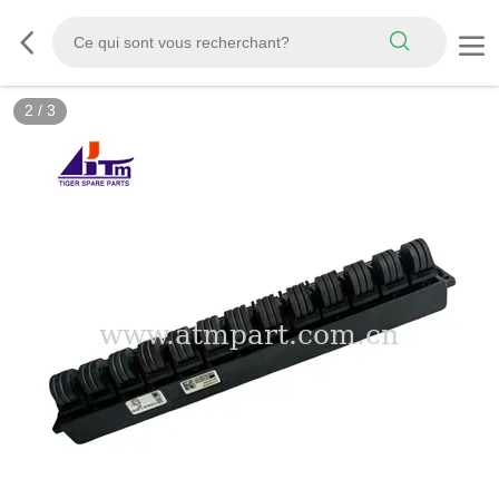
2
/
3