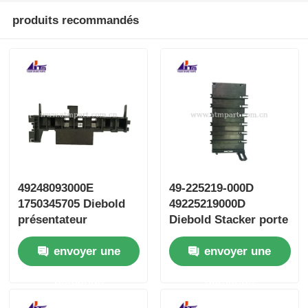
produits recommandés
49248093000E
49-225219-000D
1750345705 Diebold
49225219000D
présentateur
Diebold Stacker porte
déviée pièces de
envoyer une
envoyer une
distributeurs
automatiques
demande
demande