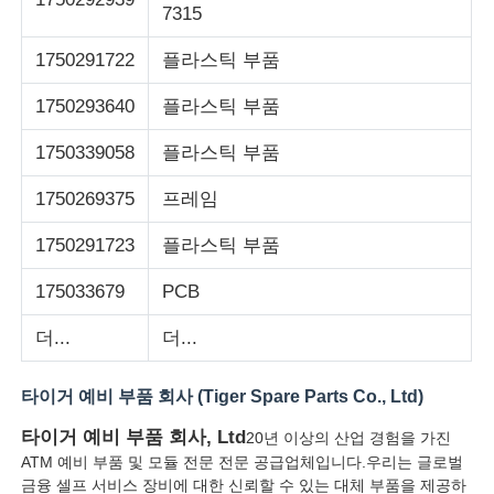
7315
디볼드 ATM 부품
1750291722
플라스틱 부품
1750293640
플라스틱 부품
NCR ATM 부품
1750339058
플라스틱 부품
Wincor ATM 부품
1750269375
프레임
1750291723
플라스틱 부품
하요성 ATM 부품
175033679
PCB
더...
더...
후지쓰 ATM 부품
타이거 예비 부품 회사 (Tiger Spare Parts Co., Ltd)
히타치 ATM 부품
타이거 예비 부품 회사, Ltd
20년 이상의 산업 경험을 가진
ATM 예비 부품 및 모듈 전문 전문 공급업체입니다.우리는 글로벌
GRG ATM 부분
금융 셀프 서비스 장비에 대한 신뢰할 수 있는 대체 부품을 제공하