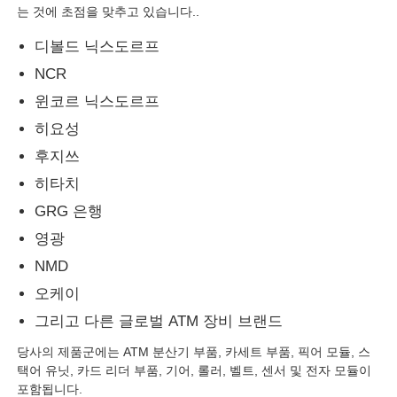
는 것에 초점을 맞추고 있습니다..
Glory NMD ATM 부품
디볼드 닉스도르프
NCR
OKI ATM 부품
윈코르 닉스도르프
히요성
Genmega ATM 부품
후지쓰
히타치
GRG 은행
빌 수락자
영광
NMD
지폐 분류기
오케이
그리고 다른 글로벌 ATM 장비 브랜드
지폐계수기
당사의 제품군에는 ATM 분산기 부품, 카세트 부품, 픽어 모듈, 스
택어 유닛, 카드 리더 부품, 기어, 롤러, 벨트, 센서 및 전자 모듈이
카드 프린터
포함됩니다.