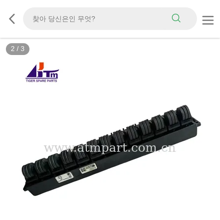
2
/
3