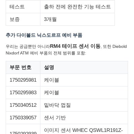
테스트
출하 전에 완전한 기능 테스트
회사 소개
보증
3개월
추가 다이볼드 닉스도르프 예비 부품
공장 투어
RM4 테이프 센서 이동
우리는 공급뿐만 아니라
, 또한 Diebold
Nixdorf ATM 예비 부품의 전체 범위를 포함:
품질 관리
부문 번호
설명
연락처
1750295981
케이블
1750295983
케이블
뉴스
1750340512
밑바닥 껍질
모든 케이스
1750339057
센서 기반
이미지 센서 WHEC QSWL1R191Z-
견적 요청
1750292939