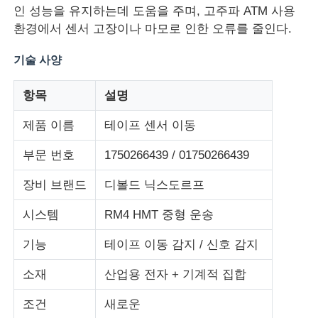
인 성능을 유지하는데 도움을 주며, 고주파 ATM 사용
환경에서 센서 고장이나 마모로 인한 오류를 줄인다.
기술 사양
항목
설명
제품 이름
테이프 센서 이동
부문 번호
1750266439 / 01750266439
장비 브랜드
디볼드 닉스도르프
시스템
RM4 HMT 중형 운송
홈
기능
테이프 이동 감지 / 신호 감지
제품 소개
소재
산업용 전자 + 기계적 집합
조건
새로운
동영상