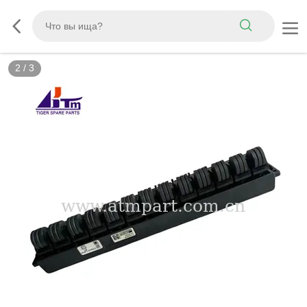
2
/
3