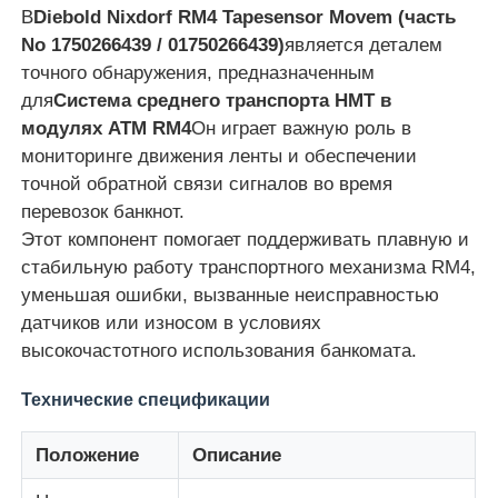
В
Diebold Nixdorf RM4 Tapesensor Movem (часть
No 1750266439 / 01750266439)
является деталем
точного обнаружения, предназначенным
для
Система среднего транспорта HMT в
модулях ATM RM4
Он играет важную роль в
мониторинге движения ленты и обеспечении
точной обратной связи сигналов во время
перевозок банкнот.
Этот компонент помогает поддерживать плавную и
стабильную работу транспортного механизма RM4,
уменьшая ошибки, вызванные неисправностью
датчиков или износом в условиях
высокочастотного использования банкомата.
Главная страница
Технические спецификации
Продукция
Положение
Описание
Ролики