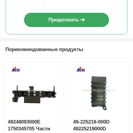
Продолжать
Порекомендованные продукты
49248093000E
49-225219-000D
1750345705 Части
49225219000D