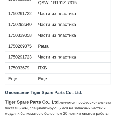
QSWL1R191Z-7315
Glory NMD Запчасти для банкоматов
1750291722
Части из пластика
1750293640
Части из пластика
Части для банкоматов OKI
1750339058
Части из пластика
Genmega ATM
1750269375
Рама
1750291723
Части из пластика
Купюроприемник
175033679
ПХБ
Сортировщик банкнот
Еще...
Еще...
О компании Tiger Spare Parts Co., Ltd.
счетчик счета
Tiger Spare Parts Co., Ltd.
является профессиональным
поставщиком, специализирующимся на запасных частях и
Принтер карты
модулях банкоматов с более чем 20-летним опытом работы