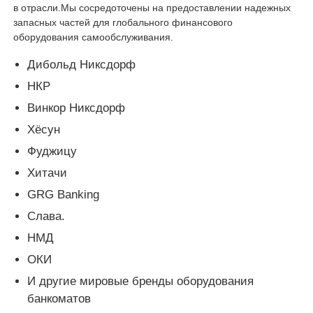
в отрасли.Мы сосредоточены на предоставлении надежных
запасных частей для глобального финансового
Пост-машина
оборудования самообслуживания.
Дибольд Никсдорф
Запасные части для банкоматов
НКР
Винкор Никсдорф
Банкомат
Хёсун
Фуджицу
Переработчик монет
Хитачи
GRG Banking
Слава.
НМД
ОКИ
И другие мировые бренды оборудования
банкоматов