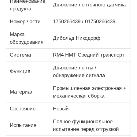
Наименование
Движение ленточного датчика
продукта
О Компании
Номер части
1750266439 / 01750266439
Марка
Наша фабрика
Дибольд Никсдорф
оборудования
Система
RM4 HMT Средний транспорт
контроль качества
Движение ленты /
Функция
обнаружение сигнала
контактные данные
Промышленная электронная +
Материал
Новости
механическая сборка
Состояние
Новый
Все случаи
Полное функциональное
Испытания
испытание перед отгрузкой
Отправить запрос