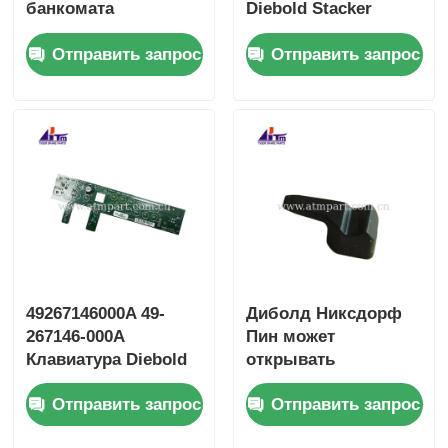
банкомата
Diebold Stacker
нажимной пластины
Divert Door ATM
Отправить запрос
Отправить запрос
презентатора
Части и
Diebold
принадлежности
49267146000A 49-
Диболд Никсдорф
267146-000A
Пин может
Клавиатура Diebold
открывать
PCBA Smartprox 2.0
49202706000B
Отправить запрос
Отправить запрос
49202706000D
49202706000E