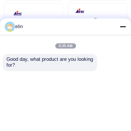
elin
5:35 AM
Good day, what product are you looking 
Diebold Opteva Pin
49225260000B 49-
for?
Snap Lock Square
225260-000B Diebold
49023555000B
AFD Picker Fork
49023555000D
Block ATM Части
Отправить запрос
Отправить запрос
Главная страница
Карта сайта
контактные данные
Desktop Site
Карта сайта
Политика конфиденциальности