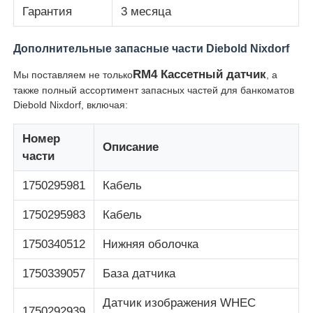
Гарантия
3 месяца
Части для банкомата Diebold
Дополнительные запасные части Diebold Nixdorf
RM4 Кассетный датчик
Мы поставляем не только
, а
Запчасти для банкоматов NCR
также полный ассортимент запасных частей для банкоматов
Diebold Nixdorf, включая:
Запчасти для банкоматов Wincor
Номер
Описание
части
Части банкомата Hyosung
1750295981
Кабель
Части для банкоматов Fujitsu
1750295983
Кабель
1750340512
Нижняя оболочка
Части для банкоматов Hitachi
1750339057
База датчика
Части GRG ATM
Датчик изображения WHEC
1750292939