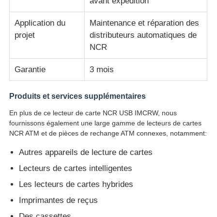
avant expédition
Application du
Maintenance et réparation des
Pièces de guichet automatique Glory NMD
projet
distributeurs automatiques de
NCR
Pièces de distributeurs automatiques OKI
Garantie
3 mois
Parties Genmega ATM
Produits et services supplémentaires
En plus de ce lecteur de carte NCR USB IMCRW, nous
Accepteur de factures
fournissons également une large gamme de lecteurs de cartes
NCR ATM et de pièces de rechange ATM connexes, notamment:
Tri des billets de banque
Autres appareils de lecture de cartes
Lecteurs de cartes intelligentes
compteur de facture
Les lecteurs de cartes hybrides
Imprimantes de reçus
Imprimante de carte
Des cassettes