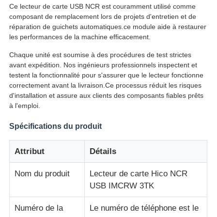
Ce lecteur de carte USB NCR est couramment utilisé comme
composant de remplacement lors de projets d'entretien et de
réparation de guichets automatiques.ce module aide à restaurer
A propos de nous
les performances de la machine efficacement.
Chaque unité est soumise à des procédures de test strictes
Visite d'usine
avant expédition. Nos ingénieurs professionnels inspectent et
testent la fonctionnalité pour s'assurer que le lecteur fonctionne
correctement avant la livraison.Ce processus réduit les risques
Contrôle de la qualité
d'installation et assure aux clients des composants fiables prêts
à l'emploi.
Contact
Spécifications du produit
nouvelles
Attribut
Détails
Nom du produit
Lecteur de carte Hico NCR
Tous les cas
USB IMCRW 3TK
Numéro de la
Le numéro de téléphone est le
Demande de soumission