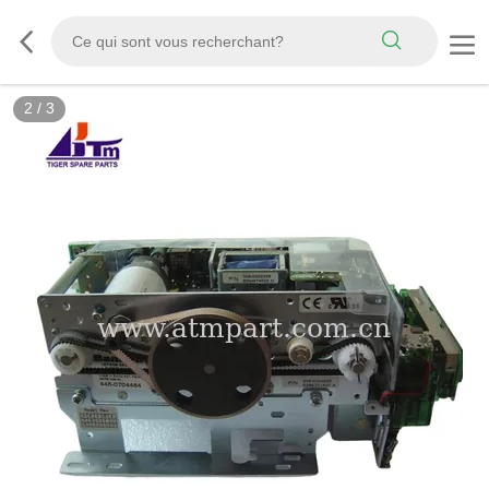
2
/
3