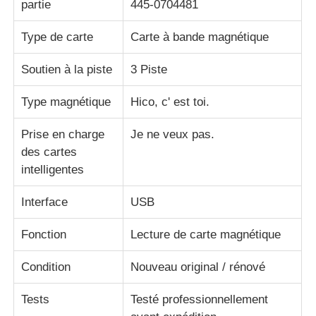
partie
445-0704481
Type de carte
Carte à bande magnétique
Pièces pour ATM Diebold
Soutien à la piste
3 Piste
Pièces ATM NCR
Type magnétique
Hico, c' est toi.
Pièces d'atmosphère de Wincor
Prise en charge
Je ne veux pas.
des cartes
intelligentes
Pièces de distributeurs Hyosung
Interface
USB
Pièces de distributeurs automatiques Fujitsu
Fonction
Lecture de carte magnétique
Pièces de distributeurs automatiques Hitachi
Condition
Nouveau original / rénové
Tests
Testé professionnellement
Pièces d'atmosphère de GRG