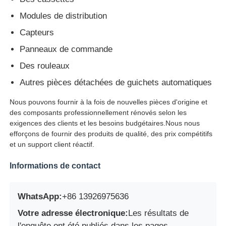
Modules de distribution
machine à poser
Capteurs
Panneaux de commande
Pièces de rechange ATM
Des rouleaux
Autres pièces détachées de guichets automatiques
Distributeur automatique de billets
Nous pouvons fournir à la fois de nouvelles pièces d'origine et
des composants professionnellement rénovés selon les
Recycleur de pièces
exigences des clients et les besoins budgétaires.Nous nous
efforçons de fournir des produits de qualité, des prix compétitifs
et un support client réactif.
Informations de contact
WhatsApp:
+86 13926975636
Votre adresse électronique:
Les résultats de
l'enquête ont été publiés dans les pages