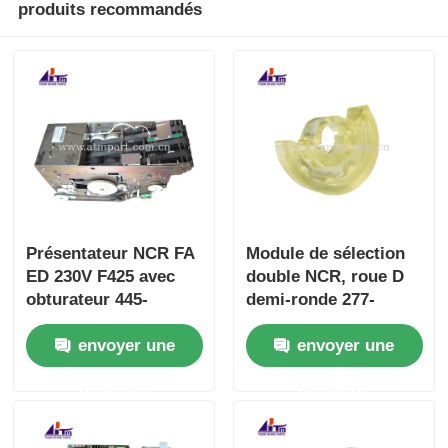
produits recommandés
Présentateur NCR FA
Module de sélection
ED 230V F425 avec
double NCR, roue D
obturateur 445-
demi-ronde 277-
0647862 4450647862
0008939 445-0737509
envoyer une
envoyer une
445-0592170
demande
demande