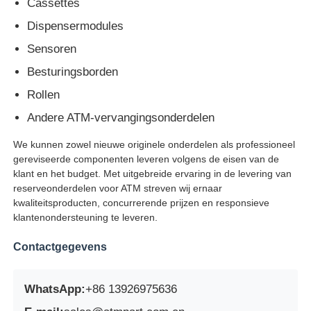
Cassettes
Dispensermodules
pinautomaat
Sensoren
Besturingsborden
ATM-reserveonderdelen
Rollen
Andere ATM-vervangingsonderdelen
Geldautomaat
We kunnen zowel nieuwe originele onderdelen als professioneel
gereviseerde componenten leveren volgens de eisen van de
Muntrecycler
klant en het budget. Met uitgebreide ervaring in de levering van
reserveonderdelen voor ATM streven wij ernaar
kwaliteitsproducten, concurrerende prijzen en responsieve
klantenondersteuning te leveren.
Contactgegevens
WhatsApp:
+86 13926975636