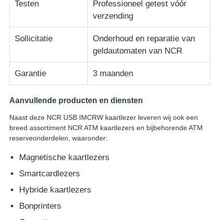
Testen
Professioneel getest vóór
verzending
Glory NMD ATM onderdelen
Sollicitatie
Onderhoud en reparatie van
geldautomaten van NCR
OKI ATM-onderdelen
Garantie
3 maanden
Genmega ATM -onderdelen
Aanvullende producten en diensten
Factuuracceptant
Naast deze NCR USB IMCRW kaartlezer leveren wij ook een
breed assortiment NCR ATM kaartlezers en bijbehorende ATM
reserveonderdelen, waaronder:
Bankbiljetten sorteren
Magnetische kaartlezers
Smartcardlezers
rekeningsteller
Hybride kaartlezers
Bonprinters
Kaartprinter