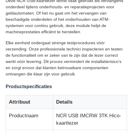
Deze NCR USB-kaartlezer wordt vaak gebruikt als vervangend
onderdeel tijdens onderhouds- en reparatieprojecten voor
geldautomaten. Of het nu gaat om het vervangen van
Over ons
beschadigde onderdelen of het onderhouden van ATM-
systemen voor continu gebruik, deze module helpt de
machineprestaties efficiënt te herstellen.
Fabrieksreis
Elke eenheid ondergaat strenge testprocedures vóór
verzending. Onze professionele technici inspecteren en testen
Kwaliteitscontrole
de functionaliteit om er zeker van te zijn dat de lezer correct
werkt vóór levering. Dit proces vermindert de installatierisico's
en zorgt ervoor dat klanten betrouwbare componenten
Contacteer ons
ontvangen die klaar zijn voor gebruik.
Productspecificaties
nieuws
Attribuut
Details
Alle Gevallen
Productnaam
NCR USB IMCRW 3TK Hico-
kaartlezer
Vraag een offerte aan