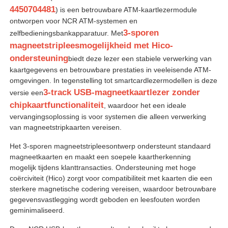
4450704481
) is een betrouwbare ATM-kaartlezermodule
ontworpen voor NCR ATM-systemen en
3-sporen
zelfbedieningsbankapparatuur. Met
magneetstripleesmogelijkheid met Hico-
ondersteuning
biedt deze lezer een stabiele verwerking van
kaartgegevens en betrouwbare prestaties in veeleisende ATM-
omgevingen. In tegenstelling tot smartcardlezermodellen is deze
3-track USB-magneetkaartlezer zonder
versie een
chipkaartfunctionaliteit
, waardoor het een ideale
vervangingsoplossing is voor systemen die alleen verwerking
van magneetstripkaarten vereisen.
Het 3-sporen magneetstripleesontwerp ondersteunt standaard
magneetkaarten en maakt een soepele kaartherkenning
Thuis
mogelijk tijdens klanttransacties. Ondersteuning met hoge
coërciviteit (Hico) zorgt voor compatibiliteit met kaarten die een
sterkere magnetische codering vereisen, waardoor betrouwbare
Producten
gegevensvastlegging wordt geboden en leesfouten worden
geminimaliseerd.
Videos