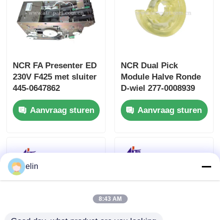
NCR FA Presenter ED
NCR Dual Pick
230V F425 met sluiter
Module Halve Ronde
445-0647862
D-wiel 277-0008939
4450647862
445-0737509 445-
Aanvraag sturen
Aanvraag sturen
0592170
elin
8:43 AM