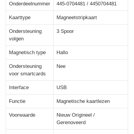
Onderdeelnummer
445-0704481 / 4450704481
Diebold ATM-onderdelen
Kaarttype
Magneetstripkaart
Ondersteuning
3 Spoor
NCR ATM-onderdelen
volgen
Magnetisch type
Hallo
Wincor ATM-onderdelen
Ondersteuning
Nee
Hyosung ATM onderdelen
voor smartcards
Interface
USB
Fujitsu ATM-onderdelen
Functie
Magnetische kaartlezen
Hitachi ATM-onderdelen
Voorwaarde
Nieuw Origineel /
Gerenoveerd
De Delen van GRG ATM