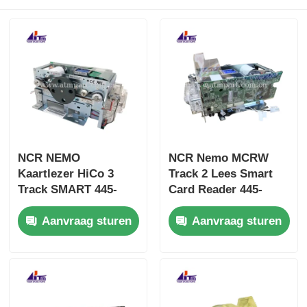
NCR NEMO
NCR Nemo MCRW
Kaartlezer HiCo 3
Track 2 Lees Smart
Track SMART 445-
Card Reader 445-
0765159 4450765159
0765158 4450765158
Aanvraag sturen
Aanvraag sturen