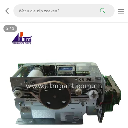
2
/
3