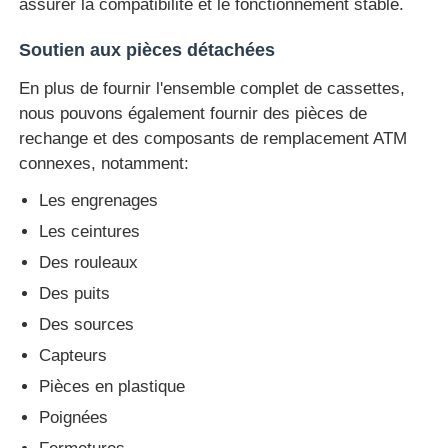
assurer la compatibilité et le fonctionnement stable.
machine à poser
Soutien aux pièces détachées
En plus de fournir l'ensemble complet de cassettes,
Pièces de rechange ATM
nous pouvons également fournir des pièces de
rechange et des composants de remplacement ATM
connexes, notamment:
Distributeur automatique de billets
Les engrenages
Les ceintures
Recycleur de pièces
Des rouleaux
Des puits
Des sources
Capteurs
Pièces en plastique
Poignées