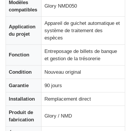
Modèles
Glory NMD050
compatibles
Pièces pour ATM Diebold
Appareil de guichet automatique et
Application
système de traitement des
du projet
Pièces ATM NCR
espèces
Entreposage de billets de banque
Pièces d'atmosphère de Wincor
Fonction
et gestion de la trésorerie
Pièces de distributeurs Hyosung
Condition
Nouveau original
Garantie
90 jours
Pièces de distributeurs automatiques Fujitsu
Installation
Remplacement direct
Pièces de distributeurs automatiques Hitachi
Produit de
Glory / NMD
fabrication
Pièces d'atmosphère de GRG