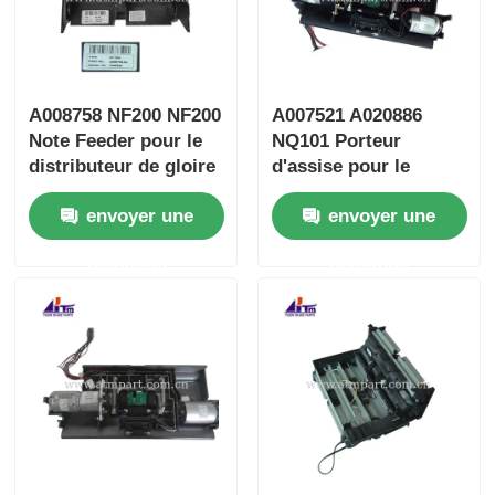
A008758 NF200 NF200
A007521 A020886
Note Feeder pour le
NQ101 Porteur
distributeur de gloire
d'assise pour le
NMD100
distributeur NMD
envoyer une
envoyer une
Glory NMD100
demande
demande