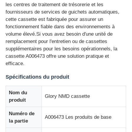
les centres de traitement de trésorerie et les
fournisseurs de services de guichets automatiques,
A propos de nous
cette cassette est fabriquée pour assurer un
fonctionnement fiable dans des environnements à
volume élevé.Si vous avez besoin d'une unité de
Visite d'usine
remplacement pour l'entretien ou de cassettes
supplémentaires pour les besoins opérationnels, la
Contrôle de la qualité
cassette A006473 offre une solution pratique et
efficace.
Contact
Spécifications du produit
nouvelles
Nom du
Glory NMD cassette
produit
Tous les cas
Numéro de
A006473 Les produits de base
la partie
Demande de soumission