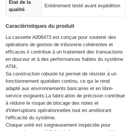
État de la
Entièrement testé avant expédition
qualité
Pièces de guichet automatique Glory NMD
Caractéristiques du produit
Pièces de distributeurs automatiques OKI
La cassette A006473 est conçue pour soutenir des
opérations de gestion de trésorerie cohérentes et
Parties Genmega ATM
efficaces.il contribue à un traitement des transactions
en douceur et à des performances fiables du système
ATM;.
Accepteur de factures
Sa construction robuste lui permet de résister à un
fonctionnement quotidien continu, ce qui le rend
Tri des billets de banque
adapté aux environnements bancaires et en libre-
service exigeants.La fabrication de précision contribue
à réduire le risque de blocage des notes et
compteur de facture
d'interruptions opérationnelles tout en améliorant
l'efficacité du système.
Chaque unité est soigneusement inspectée pour
Imprimante de carte