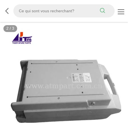
2
/
3