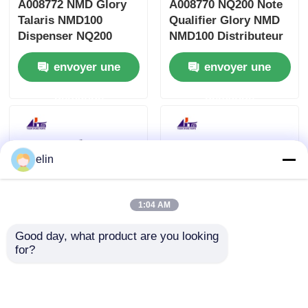
A008772 NMD Glory
A008770 NQ200 Note
Talaris NMD100
Qualifier Glory NMD
Dispenser NQ200
NMD100 Distributeur
Porteur Assy
ATM Pièces
envoyer une
envoyer une
demande
demande
elin
1:04 AM
Good day, what product are you looking 
A006541 NT100 Note
A007483 NMD100
for?
Transport Glory
Dispenser BCU 101
NMD100 NMD050
Parties mécaniques
Distributeur Pièces
de la pince Glory ATM
envoyer une
envoyer une