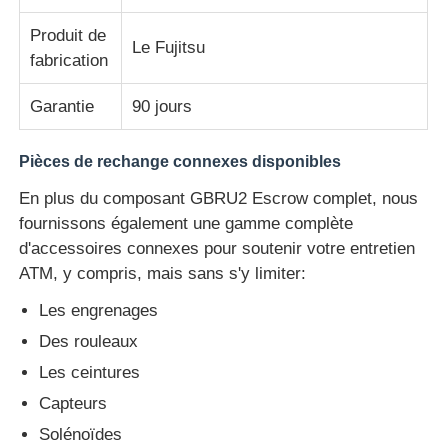
Produit de
Le Fujitsu
Pièces de guichet automatique Glory NMD
fabrication
Garantie
90 jours
Pièces de distributeurs automatiques OKI
Pièces de rechange connexes disponibles
Parties Genmega ATM
En plus du composant GBRU2 Escrow complet, nous
fournissons également une gamme complète
Accepteur de factures
d'accessoires connexes pour soutenir votre entretien
ATM, y compris, mais sans s'y limiter:
Tri des billets de banque
Les engrenages
Des rouleaux
compteur de facture
Les ceintures
Capteurs
Imprimante de carte
Solénoïdes