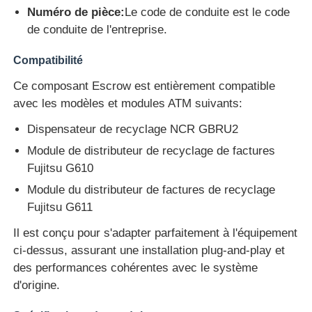
Numéro de pièce:
Le code de conduite est le code
de conduite de l'entreprise.
A propos de nous
Compatibilité
Visite d'usine
Ce composant Escrow est entièrement compatible
avec les modèles et modules ATM suivants:
Contrôle de la qualité
Dispensateur de recyclage NCR GBRU2
Module de distributeur de recyclage de factures
Fujitsu G610
Contact
Module du distributeur de factures de recyclage
Fujitsu G611
nouvelles
Il est conçu pour s'adapter parfaitement à l'équipement
ci-dessus, assurant une installation plug-and-play et
Tous les cas
des performances cohérentes avec le système
d'origine.
Demande de soumission