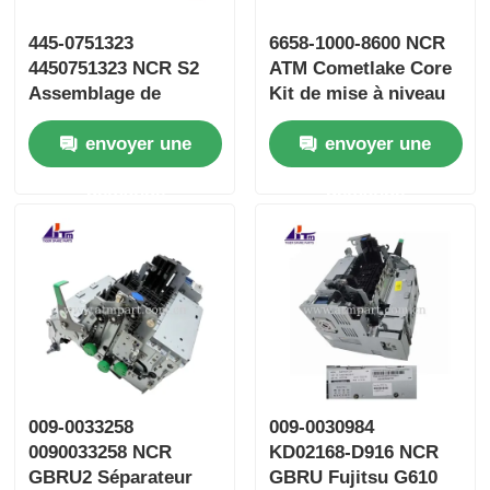
445-0751323
6658-1000-8600 NCR
4450751323 NCR S2
ATM Cometlake Core
Assemblage de
Kit de mise à niveau
pompe à vide Pièces
PC Core
envoyer une
envoyer une
ATM
demande
demande
009-0033258
009-0030984
0090033258 NCR
KD02168-D916 NCR
GBRU2 Séparateur
GBRU Fujitsu G610