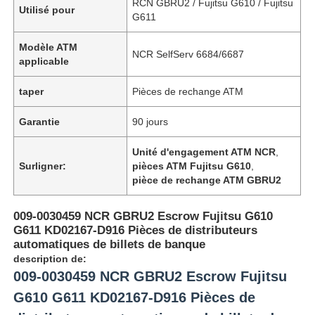
RCN GBRU2 / Fujitsu G610 / Fujitsu
Utilisé pour
G611
Modèle ATM
NCR SelfServ 6684/6687
applicable
taper
Pièces de rechange ATM
Garantie
90 jours
Unité d'engagement ATM NCR
,
Surligner:
pièces ATM Fujitsu G610
,
pièce de rechange ATM GBRU2
009-0030459 NCR GBRU2 Escrow Fujitsu G610
G611 KD02167-D916 Pièces de distributeurs
automatiques de billets de banque
description de:
009-0030459 NCR GBRU2 Escrow Fujitsu
G610 G611 KD02167-D916 Pièces de