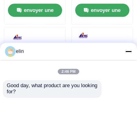
amélioré étroit
G611 Séparateur
envoyer une
envoyer une
Fujitsu G610/G611
amélioré
demande
demande
elin
2:46 PM
Good day, what product are you looking 
Le produit doit être
NCR Fujitsu GBRU
for?
soumis à un contrôle
G610 G611 Poubelle
d'efficacité
de rejet KD02158-
supérieure.
D721 009-0023114
envoyer une
envoyer une
009-0022953
demande
demande