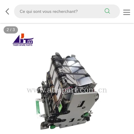
2
/
3