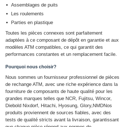
Assemblages de puits
machine à poser
Les roulements
Parties en plastique
Pièces de rechange ATM
Toutes les pièces connexes sont parfaitement
adaptées à ce composant de dépôt en garantie et aux
modèles ATM compatibles, ce qui garantit des
Distributeur automatique de billets
performances constantes et un remplacement facile.
Recycleur de pièces
Pourquoi nous choisir?
Nous sommes un fournisseur professionnel de pièces
de rechange ATM, avec une riche expérience dans la
fourniture de composants de haute qualité pour les
grandes marques telles que NCR, Fujitsu, Wincor,
Diebold Nixdorf, Hitachi, Hyosung, Glory,NMDNos
produits proviennent de sources fiables, avec des
tests de qualité stricts avant la livraison, garantissant
que chaque pièce répond aux normes de