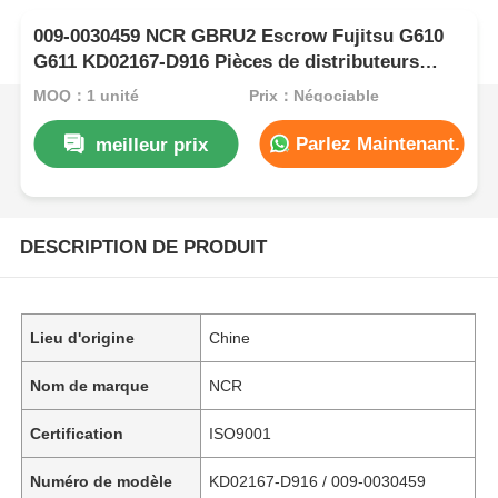
009-0030459 NCR GBRU2 Escrow Fujitsu G610
G611 KD02167-D916 Pièces de distributeurs
automatiques de billets de banque
MOQ：1 unité
Prix：Négociable
Parlez Maintenant.
meilleur prix
DESCRIPTION DE PRODUIT
Lieu d'origine
Chine
Nom de marque
NCR
Certification
ISO9001
Numéro de modèle
KD02167-D916 / 009-0030459