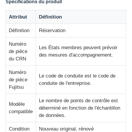
Spécifications du produit
Pièces pour ATM Diebold
Attribut
Définition
Définition
Réservation
Pièces ATM NCR
Numéro
Les États membres peuvent prévoir
de pièce
Pièces d'atmosphère de Wincor
des mesures d'accompagnement.
du CRN
Pièces de distributeurs Hyosung
Numéro
Le code de conduite est le code de
de pièce
conduite de l'entreprise.
Fujitsu
Pièces de distributeurs automatiques Fujitsu
Le nombre de points de contrôle est
Modèle
déterminé en fonction de l'échantillon
Pièces de distributeurs automatiques Hitachi
compatible
de données.
Pièces d'atmosphère de GRG
Condition
Nouveau original, rénové