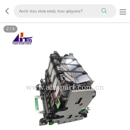
2
/
3