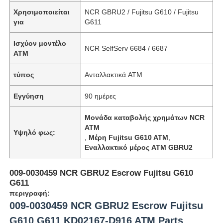
Χρησιμοποιείται
NCR GBRU2 / Fujitsu G610 / Fujitsu
για
G611
Ισχύον μοντέλο
NCR SelfServ 6684 / 6687
ΑΤΜ
τύπος
Ανταλλακτικά ATM
Εγγύηση
90 ημέρες
Μονάδα καταβολής χρημάτων NCR
ATM
Υψηλό φως:
,
Μέρη Fujitsu G610 ATM
,
Εναλλακτικό μέρος ATM GBRU2
009-0030459 NCR GBRU2 Escrow Fujitsu G610
G611
περιγραφή:
009-0030459 NCR GBRU2 Escrow Fujitsu
G610 G611 KD02167-D916 ATM Parts