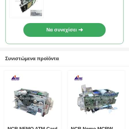
Να συνεχίσει
Συνιστώμενα προϊόντα
NCR NEMO ATM Card
NCR Nemo MCRW