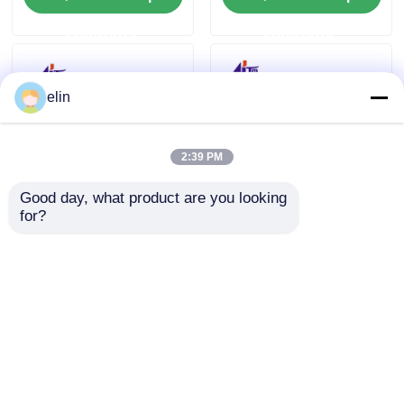
ερώτησης
ερώτησης
elin
2:39 PM
Good day, what product are you looking 
for?
Διάβασης έξυπνων
NCR USB IMCRW
καρτών NCR IMCRW
Track 2 αναγνώστης
3 TRACK 445-0664129
καρτών ATM 445-
445-0664130
0704479 4450704479
Αποστολή
Αποστολή
ερώτησης
ερώτησης
Αρχική Σελίδα
Περίπου εμείς
επαφή
Desktop Site