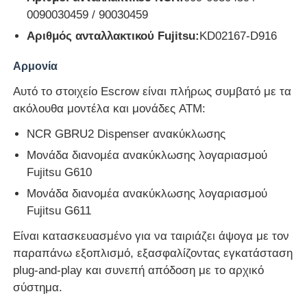
0090030459 / 90030459
Αριθμός ανταλλακτικού Fujitsu:
KD02167-D916
Σχετικά με εμάς
Αρμονία
Γύρος εργοστασίων
Αυτό το στοιχείο Escrow είναι πλήρως συμβατό με τα
ακόλουθα μοντέλα και μονάδες ATM:
Ποιοτικός έλεγχος
NCR GBRU2 Dispenser ανακύκλωσης
Μονάδα διανομέα ανακύκλωσης λογαριασμού
επαφή
Fujitsu G610
Μονάδα διανομέα ανακύκλωσης λογαριασμού
Fujitsu G611
Νέα
Είναι κατασκευασμένο για να ταιριάζει άψογα με τον
παραπάνω εξοπλισμό, εξασφαλίζοντας εγκατάσταση
Όλες οι περιπτώσεις
plug-and-play και συνεπή απόδοση με το αρχικό
σύστημα.
Ζητήστε ένα απόσπασμα