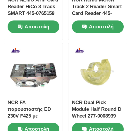
Reader HiCo 3 Track
Track 2 Reader Smart
SMART 445-0765159
Card Reader 445-
4450765159
0765158 4450765158
Αποστολή
Αποστολή
ερώτησης
ερώτησης
NCR FA
NCR Dual Pick
παρουσιαστής ED
Module Half Round D
230V F425 με
Wheel 277-0008939
κλείστρο 445-0647862
445-0737509 445-
Αποστολή
Αποστολή
4450647862
0592170