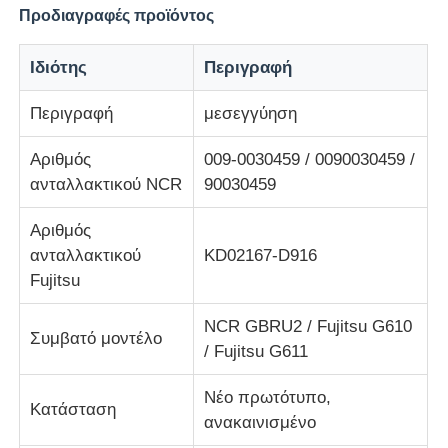
Προδιαγραφές προϊόντος
Τμήματα ATM Diebold
Ιδιότης
Περιγραφή
Περιγραφή
μεσεγγύηση
Ανταλλακτικά NCR ATM
Αριθμός
009-0030459 / 0090030459 /
Ανταλλακτικά Wincor ATM
ανταλλακτικού NCR
90030459
Αριθμός
Τμήματα ΑΤΜ Hyosung
ανταλλακτικού
KD02167-D916
Fujitsu
Τμήματα Fujitsu ATM
NCR GBRU2 / Fujitsu G610
Συμβατό μοντέλο
/ Fujitsu G611
Τμήματα ATM Hitachi
Νέο πρωτότυπο,
Κατάσταση
ανακαινισμένο
Μέρη GRG ATM