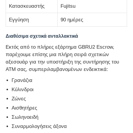
Κατασκευαστής
Fujitsu
Τμήματα ΑΤΜ Glory NMD
Εγγύηση
90 ημέρες
Τμήματα ΑΤΜ OKI
Διαθέσιμα σχετικά ανταλλακτικά
Εκτός από το πλήρες εξάρτημα GBRU2 Escrow,
Μέρη ATM Genmega
παρέχουμε επίσης μια πλήρη σειρά σχετικών
αξεσουάρ για την υποστήριξη της συντήρησης του
ΑΤΜ σας, συμπεριλαμβανομένων ενδεικτικά:
Bill Acceptor
Γρανάζια
Κύλινδροι
Διαλογιστής τραπεζογραμματίων
Ζώνες
Αισθητήρες
μετρητής λογαριασμών
Σωληνοειδή
Συναρμολογήσεις άξονα
Εκτυπωτής καρτών