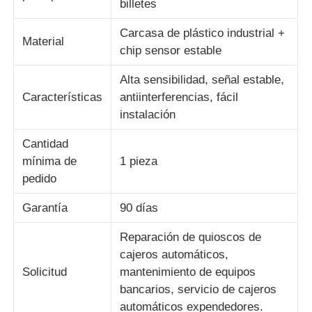
billetes
Carcasa de plástico industrial +
Piezas para cajeros automáticos Diebold
Material
chip sensor estable
Alta sensibilidad, señal estable,
Piezas para cajeros automáticos NCR
Características
antiinterferencias, fácil
instalación
Piezas de cajero automático Wincor
Cantidad
mínima de
1 pieza
Partes de cajeros automáticos Hyosung
pedido
Garantía
90 días
Partes de cajeros automáticos de Fujitsu
Reparación de quioscos de
cajeros automáticos,
Componentes de cajeros automáticos de Hitachi
Solicitud
mantenimiento de equipos
bancarios, servicio de cajeros
Piezas del cajero automático de GRG
automáticos expendedores.