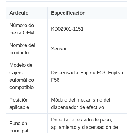
Artículo
Especificación
Sobre nosotros
Número de
KD02901-1151
pieza OEM
Visita a la fábrica
Nombre del
Sensor
producto
Control de Calidad
Modelo de
cajero
Dispensador Fujitsu F53, Fujitsu
Contacto
automático
F56
compatible
noticias
Posición
Módulo del mecanismo del
aplicable
dispensador de efectivo
Todos los casos
Detectar el estado de paso,
Función
apilamiento y dispensación de
Solicitar una cotización
principal