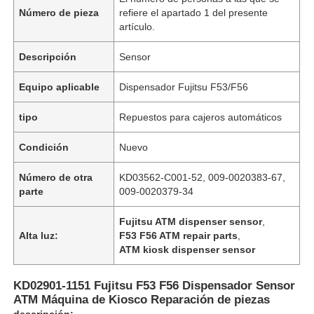
Número de pieza
refiere el apartado 1 del presente
artículo.
Descripción
Sensor
Equipo aplicable
Dispensador Fujitsu F53/F56
tipo
Repuestos para cajeros automáticos
Condición
Nuevo
Número de otra
KD03562-C001-52, 009-0020383-67,
parte
009-0020379-34
Fujitsu ATM dispenser sensor
,
Alta luz:
F53 F56 ATM repair parts
,
ATM kiosk dispenser sensor
KD02901-1151 Fujitsu F53 F56 Dispensador Sensor
ATM Máquina de Kiosco Reparación de piezas
descripción: