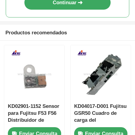
Continuar
Productos recomendados
KD02901-1152 Sensor
KD04017-D001 Fujitsu
para Fujitsu F53 F56
GSR50 Cuadro de
Distribuidor de
carga del
máquinas de cajeros
dispensador Partes
Enviar Consulta
Enviar Consulta
automáticos
del quiosco del cajero