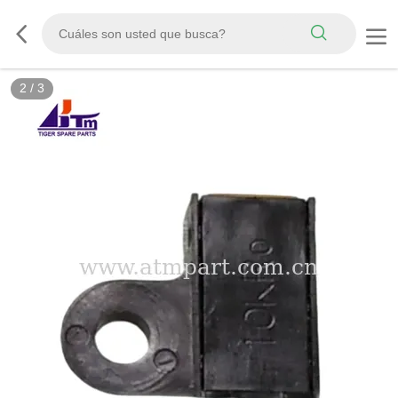
2
/
3