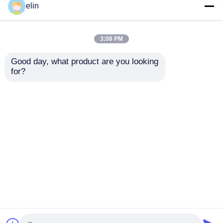
elin
3:08 PM
Good day, what product are you looking 
for?
KD04013-C001 Fujitsu
Módulo superior
GSR50 Modulo de
dispensador Fujitsu
reciclaje del
GSR50 4970517268
dispensador Cuadro
497-0517268 piezas
Enviar Consulta
Enviar Consulta
de apilamiento
de cajero automático
Inicio
Mapa del Sitio
Contactar Ahora
Desktop Site
Mapa del Sitio
Política de privacidad
Calidad
Piezas para cajeros automáticos Diebold