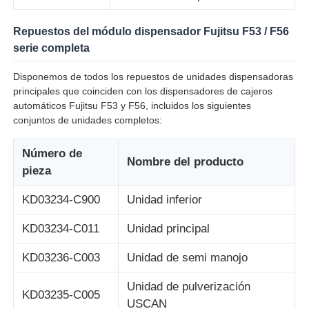
Repuestos del módulo dispensador Fujitsu F53 / F56
Glory NMD piezas ATM
serie completa
Partes de cajeros automáticos OKI
Disponemos de todos los repuestos de unidades dispensadoras
principales que coinciden con los dispensadores de cajeros
automáticos Fujitsu F53 y F56, incluidos los siguientes
Piezas de cajero automático de Genmega
conjuntos de unidades completos:
Número de
Nombre del producto
Aceptador de billetes
pieza
KD03234-C900
Unidad inferior
Sortador de billetes
KD03234-C011
Unidad principal
contador de la cuenta
KD03236-C003
Unidad de semi manojo
Unidad de pulverización
KD03235-C005
Impresora de la tarjeta
USCAN