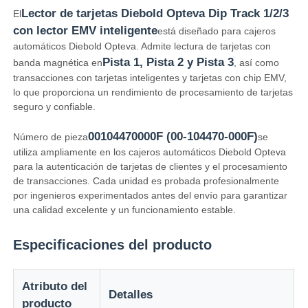
Lector de tarjetas Diebold Opteva Dip Track 1/2/3
El
con lector EMV inteligente
está diseñado para cajeros
automáticos Diebold Opteva. Admite lectura de tarjetas con
Pista 1, Pista 2 y Pista 3
banda magnética en
, así como
transacciones con tarjetas inteligentes y tarjetas con chip EMV,
lo que proporciona un rendimiento de procesamiento de tarjetas
seguro y confiable.
00104470000F (00-104470-000F)
Número de pieza
se
utiliza ampliamente en los cajeros automáticos Diebold Opteva
para la autenticación de tarjetas de clientes y el procesamiento
de transacciones. Cada unidad es probada profesionalmente
por ingenieros experimentados antes del envío para garantizar
una calidad excelente y un funcionamiento estable.
Inicio
Especificaciones del producto
Productos
Atributo del
Detalles
producto
Videos