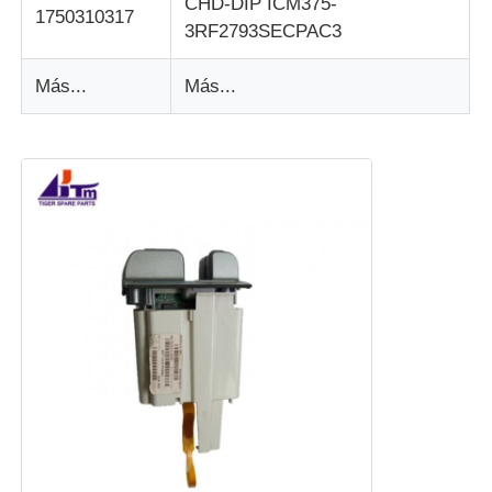
CHD-DIP ICM375-
1750310317
3RF2793SECPAC3
Más...
Más...