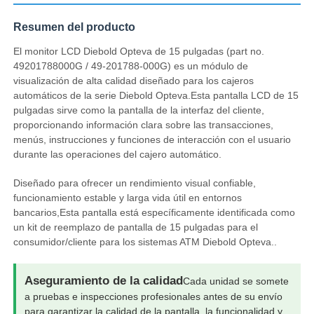
Resumen del producto
El monitor LCD Diebold Opteva de 15 pulgadas (part no.
49201788000G / 49-201788-000G) es un módulo de
visualización de alta calidad diseñado para los cajeros
automáticos de la serie Diebold Opteva.Esta pantalla LCD de 15
pulgadas sirve como la pantalla de la interfaz del cliente,
proporcionando información clara sobre las transacciones,
menús, instrucciones y funciones de interacción con el usuario
durante las operaciones del cajero automático.
Diseñado para ofrecer un rendimiento visual confiable,
funcionamiento estable y larga vida útil en entornos
bancarios,Esta pantalla está específicamente identificada como
Inicio
un kit de reemplazo de pantalla de 15 pulgadas para el
consumidor/cliente para los sistemas ATM Diebold Opteva..
Productos
Aseguramiento de la calidad
Cada unidad se somete
a pruebas e inspecciones profesionales antes de su envío
Videos
para garantizar la calidad de la pantalla, la funcionalidad y