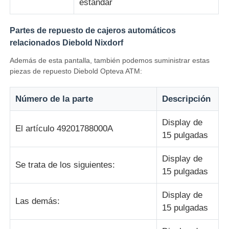
estándar
Glory NMD piezas ATM
Partes de repuesto de cajeros automáticos
relacionados Diebold Nixdorf
Partes de cajeros automáticos OKI
Además de esta pantalla, también podemos suministrar estas
piezas de repuesto Diebold Opteva ATM:
Piezas de cajero automático de Genmega
Número de la parte
Descripción
Aceptador de billetes
Display de
El artículo 49201788000A
15 pulgadas
Sortador de billetes
Display de
Se trata de los siguientes:
15 pulgadas
contador de la cuenta
Display de
Las demás:
15 pulgadas
Impresora de la tarjeta