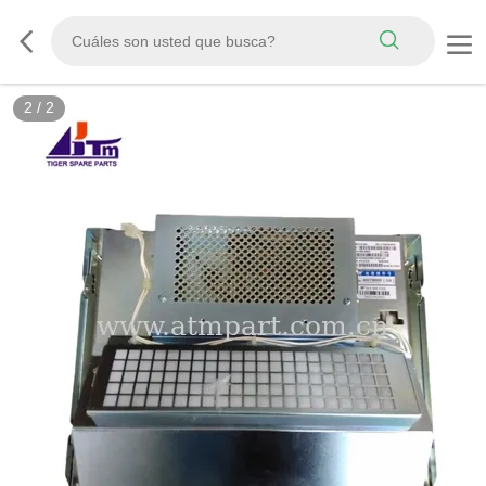
2
/
2