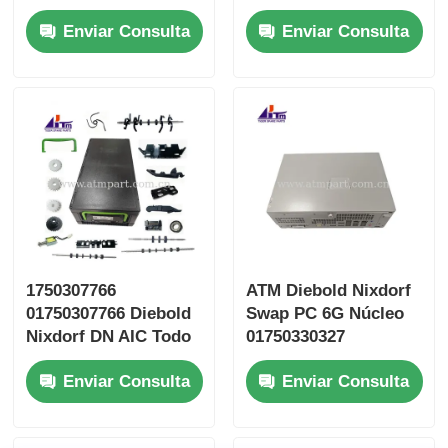
PM Partes de cajeros
49-223820-000A
Enviar Consulta
Enviar Consulta
automáticos
agresivos
1750307766
ATM Diebold Nixdorf
01750307766 Diebold
Swap PC 6G Núcleo
Nixdorf DN AIC Todo
01750330327
en casete Desnudo
1750330327
Enviar Consulta
Enviar Consulta
Seguro