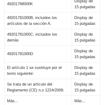
Display de
49201788000K
15 pulgadas
máquina de pos
49201781000B, incluidos los
Display de
artículos de la sección A.
15 pulgadas
Repuestos para cajeros automáticos
49201781000C, incluidos los
Display de
cajero automático
demás
15 pulgadas
Display de
49201781000D
Reciclador de monedas
15 pulgadas
El artículo 1 se sustituye por el
Display de
texto siguiente:
15 pulgadas
Se trata de un artículo del
Display de
Reglamento (CE) n.o 1224/2009.
15 pulgadas
Más...
Más...