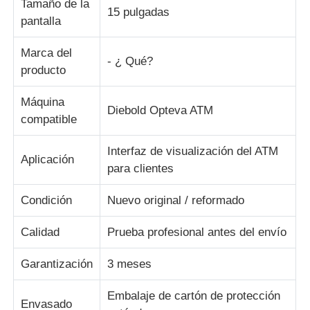
Tamaño de la
15 pulgadas
pantalla
Piezas para cajeros automáticos Diebold
Marca del
- ¿ Qué?
producto
Piezas para cajeros automáticos NCR
Máquina
Diebold Opteva ATM
compatible
Piezas de cajero automático Wincor
Interfaz de visualización del ATM
Aplicación
Partes de cajeros automáticos Hyosung
para clientes
Condición
Nuevo original / reformado
Partes de cajeros automáticos de Fujitsu
Calidad
Prueba profesional antes del envío
Componentes de cajeros automáticos de Hitachi
Garantización
3 meses
Embalaje de cartón de protección
Piezas del cajero automático de GRG
Envasado