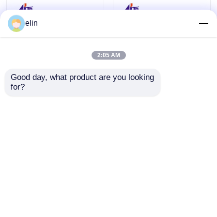
elin
2:05 AM
Good day, what product are you looking 
for?
01750310083 Diebold
1750307762
Nixdorf DN SDU
1750305094 Diebold
Unidad de
Nixdorf DN CAS
distribución de
Cásete de reciclaje
Enviar Consulta
Enviar Consulta
apilamiento V6C
seguro
1750310083
Inicio
Mapa del Sitio
Contactar Ahora
Desktop Site
Mapa del Sitio
Política de privacidad