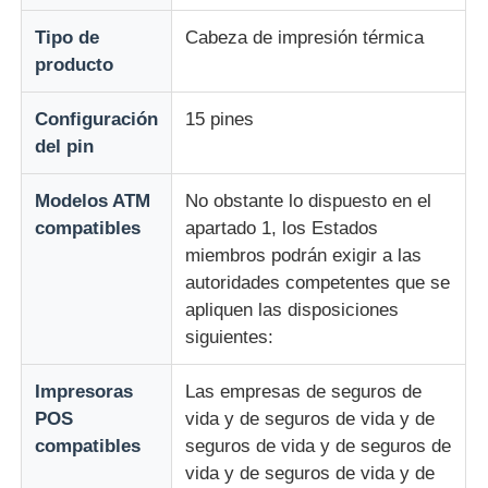
Tipo de
Cabeza de impresión térmica
Piezas para cajeros automáticos Diebold
producto
Configuración
15 pines
Piezas para cajeros automáticos NCR
del pin
Piezas de cajero automático Wincor
Modelos ATM
No obstante lo dispuesto en el
compatibles
apartado 1, los Estados
miembros podrán exigir a las
Partes de cajeros automáticos Hyosung
autoridades competentes que se
apliquen las disposiciones
Partes de cajeros automáticos de Fujitsu
siguientes:
Impresoras
Las empresas de seguros de
Componentes de cajeros automáticos de Hitachi
POS
vida y de seguros de vida y de
compatibles
seguros de vida y de seguros de
Piezas del cajero automático de GRG
vida y de seguros de vida y de