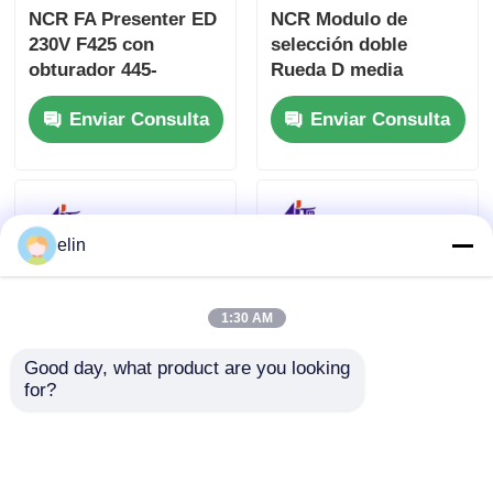
NCR FA Presenter ED
NCR Modulo de
230V F425 con
selección doble
obturador 445-
Rueda D media
0647862 4450647862
redonda 277-0008939
Enviar Consulta
Enviar Consulta
445-0737509 445-
0592170
elin
1:30 AM
Good day, what product are you looking 
for?
NCR IMCRW 3
NCR USB IMCRW
TRACK Lector de
Recorrido 2 lector de
tarjetas inteligentes
tarjetas ATM 445-
445-0664129 445-
0704479 4450704479