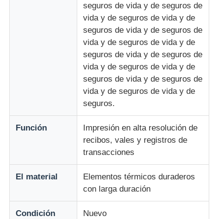
seguros de vida y de seguros de
vida y de seguros de vida y de
Glory NMD piezas ATM
seguros de vida y de seguros de
vida y de seguros de vida y de
seguros de vida y de seguros de
Partes de cajeros automáticos OKI
vida y de seguros de vida y de
seguros de vida y de seguros de
Piezas de cajero automático de Genmega
vida y de seguros de vida y de
seguros.
Aceptador de billetes
Función
Impresión en alta resolución de
recibos, vales y registros de
Sortador de billetes
transacciones
El material
Elementos térmicos duraderos
contador de la cuenta
con larga duración
Impresora de la tarjeta
Condición
Nuevo