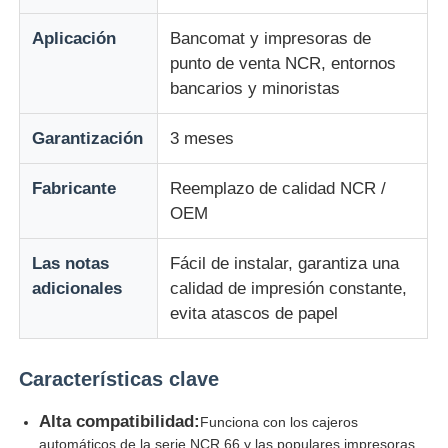
Aplicación
Bancomat y impresoras de
máquina de pos
punto de venta NCR, entornos
bancarios y minoristas
Repuestos para cajeros automáticos
Garantización
3 meses
cajero automático
Fabricante
Reemplazo de calidad NCR /
OEM
Reciclador de monedas
Las notas
Fácil de instalar, garantiza una
adicionales
calidad de impresión constante,
evita atascos de papel
Características clave
Alta compatibilidad:
Funciona con los cajeros
automáticos de la serie NCR 66 y las populares impresoras