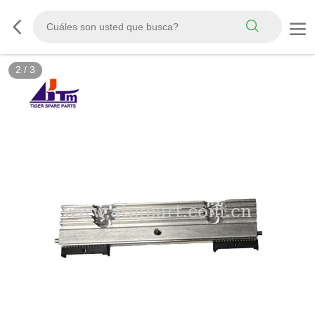
2
/
3