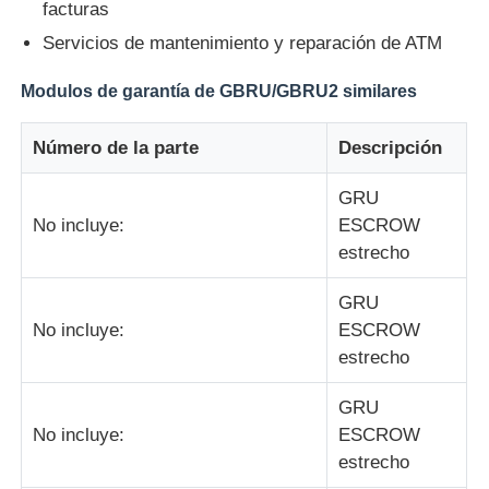
facturas
Servicios de mantenimiento y reparación de ATM
máquina de pos
Modulos de garantía de GBRU/GBRU2 similares
Repuestos para cajeros automáticos
Número de la parte
Descripción
cajero automático
GRU
No incluye:
ESCROW
estrecho
Reciclador de monedas
GRU
No incluye:
ESCROW
estrecho
GRU
No incluye:
ESCROW
estrecho