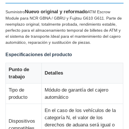
Nuevo original y reformado
Suministro
ATM Escrow
Sobre nosotros
Module para NCR GBNA / GBRU y Fujitsu G610 G611. Parte de
reemplazo original, totalmente probada, rendimiento estable,
perfecto para el almacenamiento temporal de billetes de ATM y
Visita a la fábrica
el sistema de transporte.Ideal para el mantenimiento del cajero
automático, reparación y sustitución de piezas.
Control de Calidad
Especificaciones del producto
Punto de
Contacto
Detalles
trabajo
noticias
Tipo de
Módulo de garantía del cajero
producto
automático
Todos los casos
En el caso de los vehículos de la
categoría N, el valor de los
Dispositivos
derechos de aduana será igual o
Solicitar una cotización
compatibles