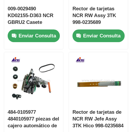
009-0029490
Rector de tarjetas
KD02155-D363 NCR
NCR RW Assy 3TK
GBRU2 Casete
998-0235689
Depósito Fujitsu
9980235689
Enviar Consulta
Enviar Consulta
G610 G611
SBW237702
484-0105977
Rector de tarjetas de
4840105977 piezas del
NCR RW Jefe Assy
cajero automático de
3TK Hico 998-0235684