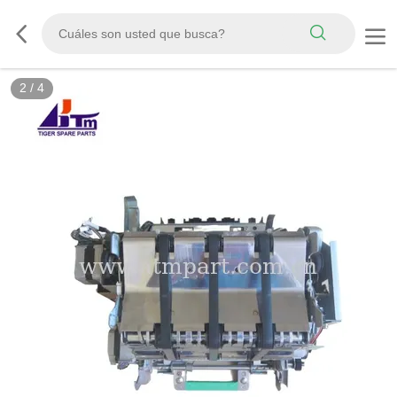
2
/
4