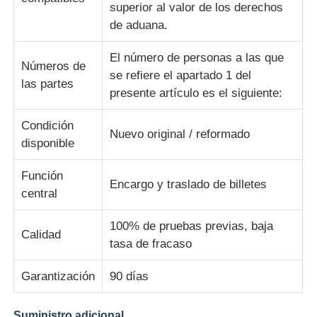
superior al valor de los derechos
de aduana.
Piezas para cajeros automáticos Diebold
El número de personas a las que
Números de
se refiere el apartado 1 del
Piezas para cajeros automáticos NCR
las partes
presente artículo es el siguiente:
Condición
Piezas de cajero automático Wincor
Nuevo original / reformado
disponible
Partes de cajeros automáticos Hyosung
Función
Encargo y traslado de billetes
central
Partes de cajeros automáticos de Fujitsu
100% de pruebas previas, baja
Calidad
tasa de fracaso
Componentes de cajeros automáticos de Hitachi
Garantización
90 días
Piezas del cajero automático de GRG
Suministro adicional