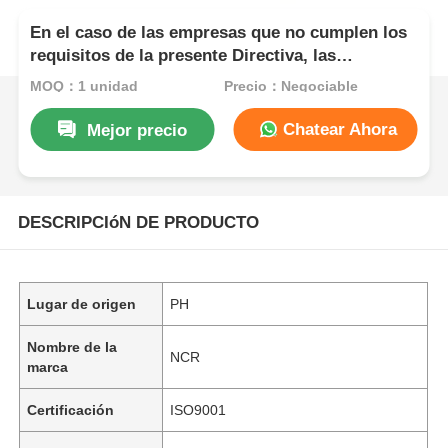
En el caso de las empresas que no cumplen los
requisitos de la presente Directiva, las
autoridades competentes podrán adoptar
MOQ：1 unidad
Precio：Negociable
medidas de salvaguardia para garantizar que las
empresas que cumplen los requisitos de la
Chatear Ahora
Mejor precio
presente Directiva cumplan los requisitos de la
presente Directiva.
DESCRIPCIóN DE PRODUCTO
Lugar de origen
PH
Nombre de la
NCR
marca
Certificación
ISO9001