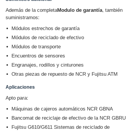
Además de la completa
Modulo de garantía
, también
Glory NMD piezas ATM
suministramos:
Módulos estrechos de garantía
Partes de cajeros automáticos OKI
Módulos de reciclado de efectivo
Módulos de transporte
Piezas de cajero automático de Genmega
Encuentros de sensores
Engranajes, rodillos y cinturones
Aceptador de billetes
Otras piezas de repuesto de NCR y Fujitsu ATM
Aplicaciones
Sortador de billetes
Apto para:
contador de la cuenta
Máquinas de cajeros automáticos NCR GBNA
Bancomat de reciclaje de efectivo de la NCR GBRU
Impresora de la tarjeta
Fujitsu G610/G611 Sistemas de reciclado de