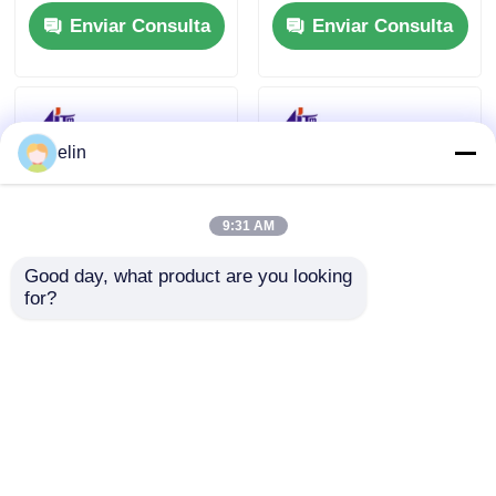
la asamblea de
998-0913546
Enviar Consulta
Enviar Consulta
alimentación del
SBW237705
manojo de NCR
SCPM
elin
9:31 AM
Good day, what product are you looking 
for?
Modo conmutado de
NCR NEMO lector de
fuente de
tarjetas HiCo 3 pista
alimentación NCR
SMART 445-0765159
754W 009-0031459
4450765159
Enviar Consulta
Enviar Consulta
009-0037060 009-
0029870