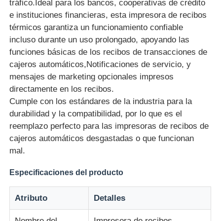
tráfico.Ideal para los bancos, cooperativas de crédito
e instituciones financieras, esta impresora de recibos
térmicos garantiza un funcionamiento confiable
Sobre nosotros
incluso durante un uso prolongado, apoyando las
funciones básicas de los recibos de transacciones de
Visita a la fábrica
cajeros automáticos,Notificaciones de servicio, y
mensajes de marketing opcionales impresos
directamente en los recibos.
Control de Calidad
Cumple con los estándares de la industria para la
durabilidad y la compatibilidad, por lo que es el
Contacto
reemplazo perfecto para las impresoras de recibos de
cajeros automáticos desgastadas o que funcionan
mal.
noticias
Especificaciones del producto
Todos los casos
Atributo
Detalles
Solicitar una cotización
Nombre del
Impresora de recibos