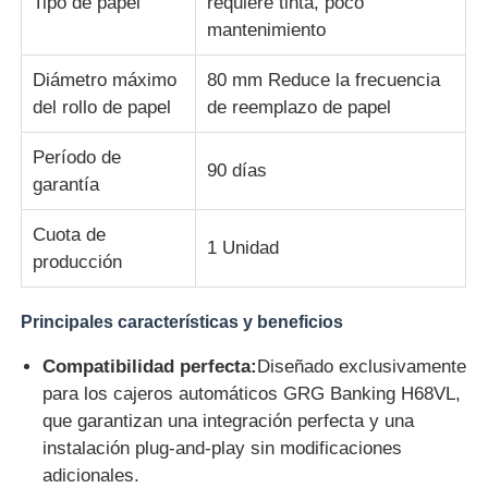
Tipo de papel
requiere tinta, poco
mantenimiento
Glory NMD piezas ATM
Diámetro máximo
80 mm Reduce la frecuencia
del rollo de papel
de reemplazo de papel
Partes de cajeros automáticos OKI
Período de
90 días
garantía
Piezas de cajero automático de Genmega
Cuota de
1 Unidad
Aceptador de billetes
producción
Principales características y beneficios
Sortador de billetes
Compatibilidad perfecta:
Diseñado exclusivamente
para los cajeros automáticos GRG Banking H68VL,
contador de la cuenta
que garantizan una integración perfecta y una
instalación plug-and-play sin modificaciones
Impresora de la tarjeta
adicionales.