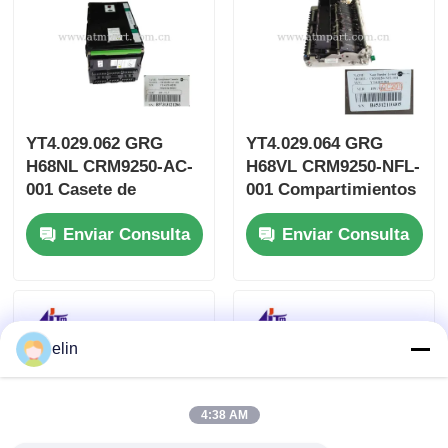
YT4.029.062 GRG
YT4.029.064 GRG
H68NL CRM9250-AC-
H68VL CRM9250-NFL-
001 Casete de
001 Compartimientos
Aceptación Piezas de
inferiores de los
Enviar Consulta
Enviar Consulta
Cajero Automático
cajeros automáticos
elin
4:38 AM