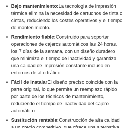
Bajo mantenimiento:
La tecnología de impresión
máquina de pos
térmica elimina la necesidad de cartuchos de tinta o
cintas, reduciendo los costes operativos y el tiempo
de mantenimiento.
Repuestos para cajeros automáticos
Rendimiento fiable:
Construido para soportar
operaciones de cajeros automáticos las 24 horas,
cajero automático
los 7 días de la semana, con un diseño duradero
que minimiza el tiempo de inactividad y garantiza
una calidad de impresión constante incluso en
Reciclador de monedas
entornos de alto tráfico.
Fácil de instalar
El diseño preciso coincide con la
parte original, lo que permite un reemplazo rápido
por parte de los técnicos de mantenimiento,
reduciendo el tiempo de inactividad del cajero
automático.
Sustitución rentable:
Construcción de alta calidad
a un precio competitivo, que ofrece una alternativa