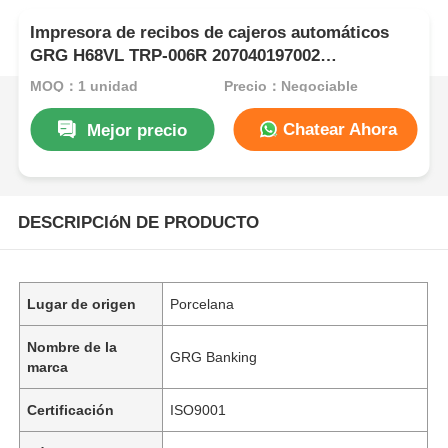
Impresora de recibos de cajeros automáticos
GRG H68VL TRP-006R 207040197002
YT2.241.0311
MOQ：1 unidad
Precio：Negociable
Chatear Ahora
Mejor precio
DESCRIPCIóN DE PRODUCTO
Lugar de origen
Porcelana
Nombre de la
GRG Banking
marca
Certificación
ISO9001