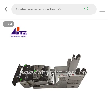
2
/
4