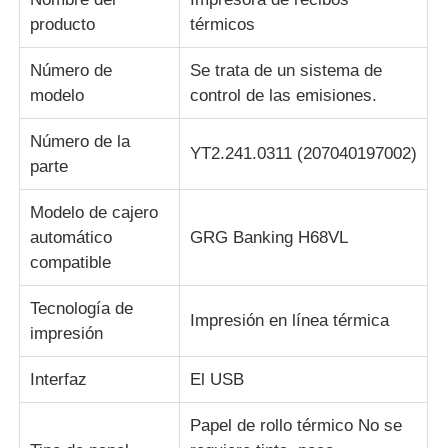
producto
térmicos
Piezas para cajeros automáticos Diebold
Número de
Se trata de un sistema de
modelo
control de las emisiones.
Piezas para cajeros automáticos NCR
Número de la
YT2.241.0311 (207040197002)
parte
Piezas de cajero automático Wincor
Modelo de cajero
automático
GRG Banking H68VL
Partes de cajeros automáticos Hyosung
compatible
Partes de cajeros automáticos de Fujitsu
Tecnología de
Impresión en línea térmica
impresión
Componentes de cajeros automáticos de Hitachi
Interfaz
El USB
Papel de rollo térmico No se
Piezas del cajero automático de GRG