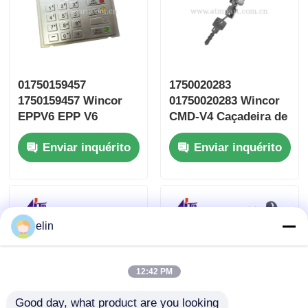
01750159457
1750020283
1750159457 Wincor
01750020283 Wincor
EPPV6 EPP V6
CMD-V4 Caçadeira de
Teclado Teclado
cassete fechadura
Enviar inquérito
Enviar inquérito
Árabe
chave ATM Peças
elin
12:42 PM
Good day, what product are you looking 