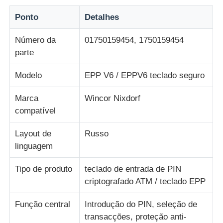
Ponto
Detalhes
Quem Somos
Número da
01750159454, 1750159454
parte
Fábrica
Modelo
EPP V6 / EPPV6 teclado seguro
Controle de Qualidade
Marca
Wincor Nixdorf
compatível
Fale Conosco
Layout de
Russo
linguagem
notícias
Tipo de produto
teclado de entrada de PIN
criptografado ATM / teclado EPP
Todos os casos
Função central
Introdução do PIN, seleção de
transacções, proteção anti-
Pedir um orçamento