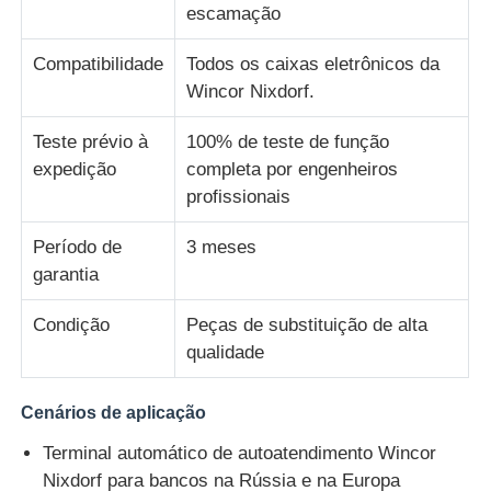
escamação
Diebold Partes de caixas automáticas
Compatibilidade
Todos os caixas eletrônicos da
Wincor Nixdorf.
Peças ATM NCR
Teste prévio à
100% de teste de função
expedição
completa por engenheiros
profissionais
Peças ATM Wincor
Período de
3 meses
Partes de caixas eletrónicos Hyosung
garantia
Condição
Peças de substituição de alta
Partes de caixas eletrônicos Fujitsu
qualidade
Peças de caixas eletrônicos Hitachi
Cenários de aplicação
Terminal automático de autoatendimento Wincor
Peças de GRG ATM
Nixdorf para bancos na Rússia e na Europa