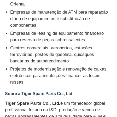
Oriental
Empresas de manutenção de ATM para reparação
Glory NMD Peças para ATM
diária de equipamentos e substituição de
componentes
Peças para ATM OKI
Empresas de leasing de equipamento financeiro
para reserva de peças sobressalentes
Peças genmega atm
Centros comerciais, aeroportos, estações
ferroviárias, postos de gasolina, quiosques
bancários de autoatendimento
Aceitante de faturas
Projetos de modernização e renovação de caixas
eletrônicos para instituições financeiras locais
Classificador de notas
russas
Sobre a Tiger Spare Parts Co., Ltd.
contador da conta
Tiger Spare Parts Co., Ltd.
é um fornecedor global
profissional focado na I&D, produção e venda de
Impressora do cartão
peças sobressalentes de alta qualidade para ATM e