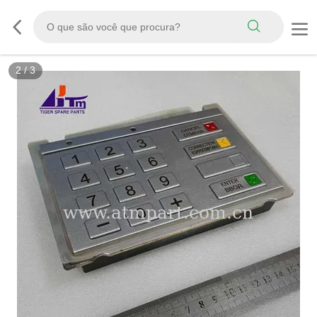
2
/
3