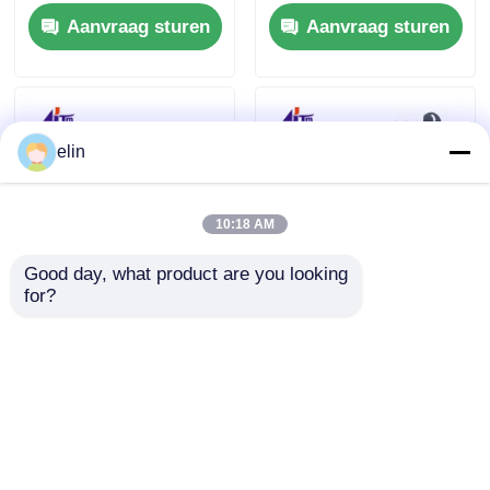
Keyboard Keypad
sleutel ATM
Aanvraag sturen
Aanvraag sturen
Arabisch
onderdelen
elin
10:18 AM
Good day, what product are you looking 
for?
01750150249
1750220000
1750150249 Wincor
01750220000 Wincor
Cineo Banknote
Cineo In-output
Reader MOVE CWAA
module klantenbak
Aanvraag sturen
Aanvraag sturen
Geldautomatenonderdelen
CRS