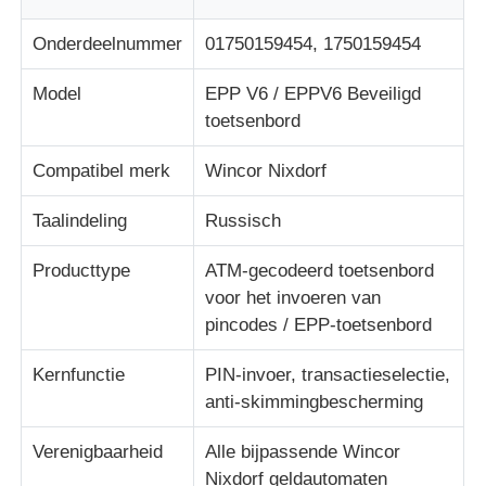
Onderdeelnummer
01750159454, 1750159454
Over ons
Model
EPP V6 / EPPV6 Beveiligd
toetsenbord
Fabrieksreis
Compatibel merk
Wincor Nixdorf
Kwaliteitscontrole
Taalindeling
Russisch
Contacteer ons
Producttype
ATM-gecodeerd toetsenbord
voor het invoeren van
pincodes / EPP-toetsenbord
nieuws
Kernfunctie
PIN-invoer, transactieselectie,
anti-skimmingbescherming
Alle Gevallen
Verenigbaarheid
Alle bijpassende Wincor
Vraag een offerte aan
Nixdorf geldautomaten