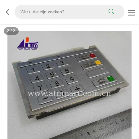
2
/
3