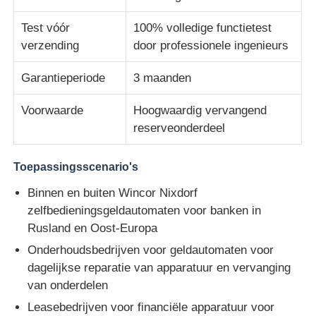
Test vóór
100% volledige functietest
Diebold ATM-onderdelen
verzending
door professionele ingenieurs
Garantieperiode
3 maanden
NCR ATM-onderdelen
Voorwaarde
Hoogwaardig vervangend
Wincor ATM-onderdelen
reserveonderdeel
Toepassingsscenario's
Hyosung ATM onderdelen
Binnen en buiten Wincor Nixdorf
zelfbedieningsgeldautomaten voor banken in
Fujitsu ATM-onderdelen
Rusland en Oost-Europa
Onderhoudsbedrijven voor geldautomaten voor
Hitachi ATM-onderdelen
dagelijkse reparatie van apparatuur en vervanging
van onderdelen
De Delen van GRG ATM
Leasebedrijven voor financiële apparatuur voor