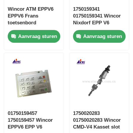
Wincor ATM EPPV6
1750159341
EPPV6 Frans
01750159341 Wincor
toetsenbord
Nixdorf EPP V6
Engels Keyboard
Aanvraag sturen
Aanvraag sturen
EPPV6
01750159457
1750020283
1750159457 Wincor
01750020283 Wincor
EPPV6 EPP V6
CMD-V4 Kasset slot