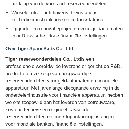
back-up van de voorraad reserveonderdelen
Winkelcentra, luchthavens, treinstations,
Glory NMD ATM onderdelen
zelfbedieningsbankkiosken bij tankstations
Upgrade- en renovatieprojecten voor geldautomaten
OKI ATM-onderdelen
voor Russische lokale financiële instellingen
Over Tiger Spare Parts Co., Ltd
Genmega ATM -onderdelen
Tiger reserveonderdelen Co., Ltd
is een
professionele wereldwijde leverancier gericht op R&D,
Factuuracceptant
productie en verkoop van hoogwaardige
reserveonderdelen voor geldautomaten en financiële
Bankbiljetten sorteren
apparatuur. Met jarenlange diepgaande ervaring in de
onderdelenindustrie voor financiële apparatuur, hebben
we ons toegewijd aan het leveren van betrouwbare,
rekeningsteller
kosteneffectieve en origineel passende
reserveonderdelen en one-stop-inkoopoplossingen
Kaartprinter
voor mondiale banken, financiële instellingen,