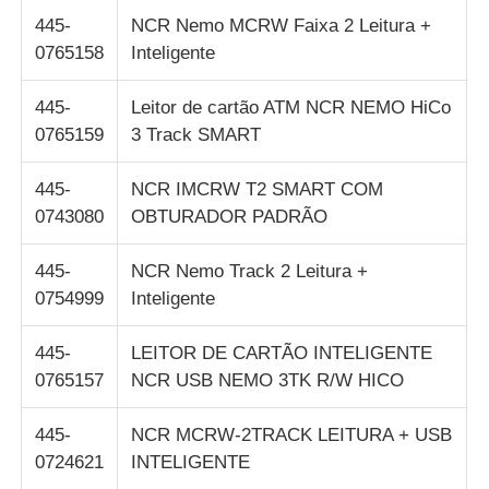
445-
NCR Nemo MCRW Faixa 2 Leitura +
máquina de cartão
0765158
Inteligente
445-
Leitor de cartão ATM NCR NEMO HiCo
Peças sobressalentes para caixas eletrônicos
0765159
3 Track SMART
Máquina ATM
445-
NCR IMCRW T2 SMART COM
0743080
OBTURADOR PADRÃO
Reciclador de moedas
445-
NCR Nemo Track 2 Leitura +
0754999
Inteligente
445-
LEITOR DE CARTÃO INTELIGENTE
0765157
NCR USB NEMO 3TK R/W HICO
445-
NCR MCRW-2TRACK LEITURA + USB
0724621
INTELIGENTE