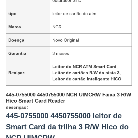
obturador STD
tipo
leitor de cartão do atm
Marca
NCR
Doença
Novo Original
Garantia
3 meses
Leitor do NCR ATM Smart Card
,
Realçar:
Leitor de cartões R/W da pista 3
,
Leitor de cartão inteligente HICO
445-0755000 4450755000 NCR UIMCRW Faixa 3 R/W
Hico Smart Card Reader
descrição:
445-0755000 4450755000 leitor de
Smart Card da trilha 3 R/W Hico do
NCR UIMCRW