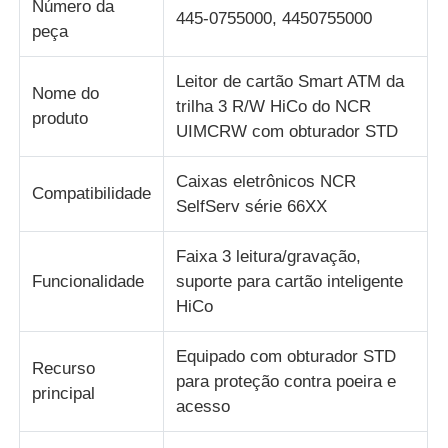
Número da
445-0755000, 4450755000
peça
Diebold Partes de caixas automáticas
Leitor de cartão Smart ATM da
Nome do
trilha 3 R/W HiCo do NCR
Peças ATM NCR
produto
UIMCRW com obturador STD
Peças ATM Wincor
Caixas eletrônicos NCR
Compatibilidade
SelfServ série 66XX
Partes de caixas eletrónicos Hyosung
Faixa 3 leitura/gravação,
Funcionalidade
suporte para cartão inteligente
HiCo
Partes de caixas eletrônicos Fujitsu
Equipado com obturador STD
Recurso
Peças de caixas eletrônicos Hitachi
para proteção contra poeira e
principal
acesso
Peças de GRG ATM