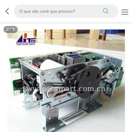
2
/
3