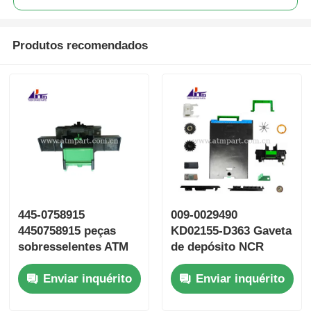
Produtos recomendados
445-0758915
009-0029490
4450758915 peças
KD02155-D363 Gaveta
sobresselentes ATM
de depósito NCR
da placa de impulso
GBRU2 Fujitsu G610
Enviar inquérito
Enviar inquérito
do empurrador da
G611
gaveta do NCR S2