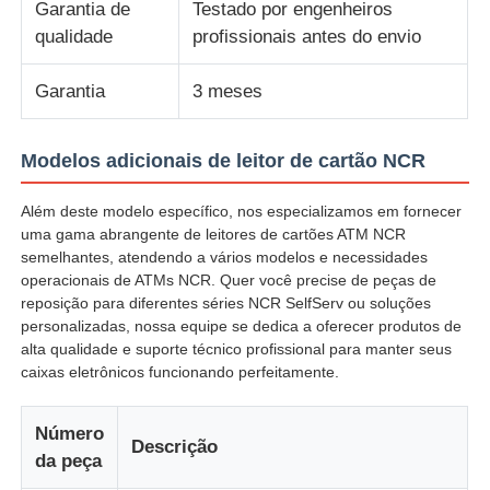
Garantia de
Testado por engenheiros
qualidade
profissionais antes do envio
Glory NMD Peças para ATM
Garantia
3 meses
Peças para ATM OKI
Modelos adicionais de leitor de cartão NCR
Peças genmega atm
Além deste modelo específico, nos especializamos em fornecer
uma gama abrangente de leitores de cartões ATM NCR
semelhantes, atendendo a vários modelos e necessidades
Aceitante de faturas
operacionais de ATMs NCR. Quer você precise de peças de
reposição para diferentes séries NCR SelfServ ou soluções
personalizadas, nossa equipe se dedica a oferecer produtos de
Classificador de notas
alta qualidade e suporte técnico profissional para manter seus
caixas eletrônicos funcionando perfeitamente.
contador da conta
Número
Descrição
da peça
Impressora do cartão