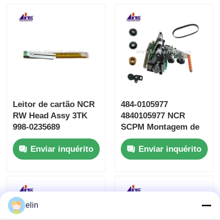
Leitor de cartão NCR
484-0105977
RW Head Assy 3TK
4840105977 NCR
998-0235689
SCPM Montagem de
9980235689
alimentação em
Enviar inquérito
Enviar inquérito
SBW237702
conjunto Partes ATM
elin