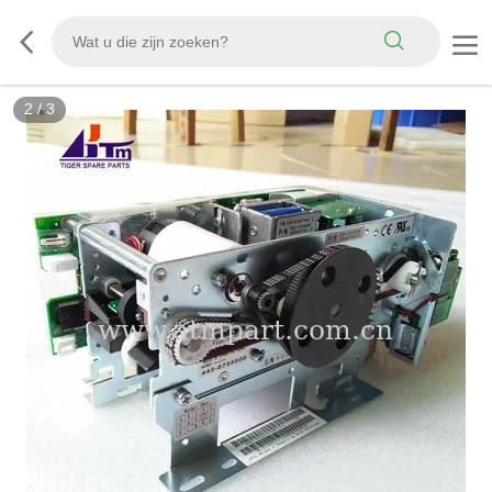
2
/
3