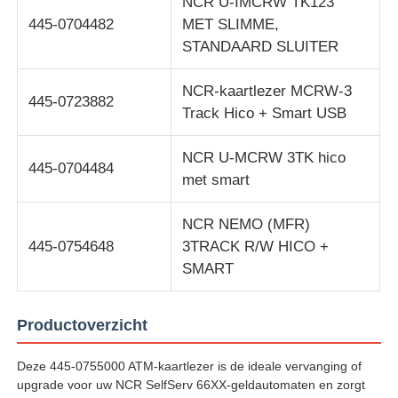
NCR U-IMCRW TK123
445-0704482
MET SLIMME,
STANDAARD SLUITER
NCR-kaartlezer MCRW-3
445-0723882
Track Hico + Smart USB
NCR U-MCRW 3TK hico
445-0704484
met smart
NCR NEMO (MFR)
445-0754648
3TRACK R/W HICO +
SMART
Productoverzicht
Deze 445-0755000 ATM-kaartlezer is de ideale vervanging of
upgrade voor uw NCR SelfServ 66XX-geldautomaten en zorgt