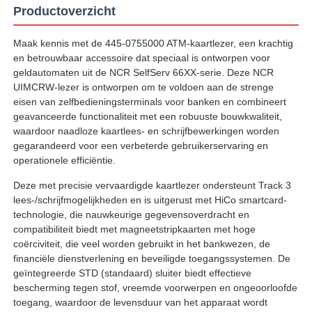
Productoverzicht
Maak kennis met de 445-0755000 ATM-kaartlezer, een krachtig
en betrouwbaar accessoire dat speciaal is ontworpen voor
geldautomaten uit de NCR SelfServ 66XX-serie. Deze NCR
UIMCRW-lezer is ontworpen om te voldoen aan de strenge
eisen van zelfbedieningsterminals voor banken en combineert
geavanceerde functionaliteit met een robuuste bouwkwaliteit,
waardoor naadloze kaartlees- en schrijfbewerkingen worden
gegarandeerd voor een verbeterde gebruikerservaring en
operationele efficiëntie.
Deze met precisie vervaardigde kaartlezer ondersteunt Track 3
lees-/schrijfmogelijkheden en is uitgerust met HiCo smartcard-
technologie, die nauwkeurige gegevensoverdracht en
Thuis
compatibiliteit biedt met magneetstripkaarten met hoge
coërciviteit, die veel worden gebruikt in het bankwezen, de
financiële dienstverlening en beveiligde toegangssystemen. De
Producten
geïntegreerde STD (standaard) sluiter biedt effectieve
bescherming tegen stof, vreemde voorwerpen en ongeoorloofde
toegang, waardoor de levensduur van het apparaat wordt
Videos