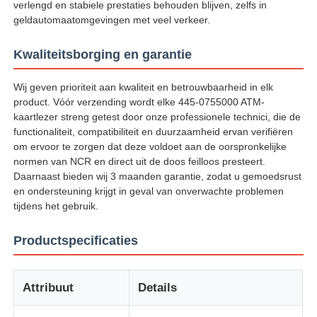
verlengd en stabiele prestaties behouden blijven, zelfs in
geldautomaatomgevingen met veel verkeer.
Over ons
Kwaliteitsborging en garantie
Fabrieksreis
Wij geven prioriteit aan kwaliteit en betrouwbaarheid in elk
product. Vóór verzending wordt elke 445-0755000 ATM-
kaartlezer streng getest door onze professionele technici, die de
Kwaliteitscontrole
functionaliteit, compatibiliteit en duurzaamheid ervan verifiëren
om ervoor te zorgen dat deze voldoet aan de oorspronkelijke
normen van NCR en direct uit de doos feilloos presteert.
Contacteer ons
Daarnaast bieden wij 3 maanden garantie, zodat u gemoedsrust
en ondersteuning krijgt in geval van onverwachte problemen
tijdens het gebruik.
nieuws
Productspecificaties
Alle Gevallen
Attribuut
Details
Vraag een offerte aan