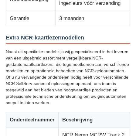
ingenieurs vóór verzending
Glory NMD ATM onderdelen
Garantie
3 maanden
OKI ATM-onderdelen
Extra NCR-kaartlezermodellen
Naast dit specifieke model zijn wij gespecialiseerd in het leveren
Genmega ATM -onderdelen
van een uitgebreid assortiment vergelijkbare NCR-
geldautomaatkaartlezers, die tegemoetkomen aan verschillende
modellen en operationele behoeften van NCR-geldautomaten.
Factuuracceptant
Of u nu vervangende onderdelen nodig heeft voor verschillende
NCR SelfServ-series of oplossingen op maat, ons team is
toegewijd aan het bieden van hoogwaardige producten en
Bankbiljetten sorteren
professionele technische ondersteuning om uw geldautomaten
soepel te laten werken.
rekeningsteller
Onderdeelnummer
Beschrijving
Kaartprinter
NCR Nemo MCRW Track 2