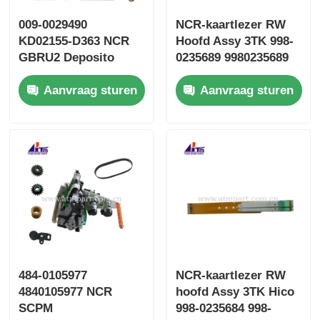
009-0029490
NCR-kaartlezer RW
KD02155-D363 NCR
Hoofd Assy 3TK 998-
GBRU2 Deposito
0235689 9980235689
Cassette Fujitsu G610
SBW237702
Aanvraag sturen
Aanvraag sturen
G611
484-0105977
NCR-kaartlezer RW
4840105977 NCR
hoofd Assy 3TK Hico
SCPM
998-0235684 998-