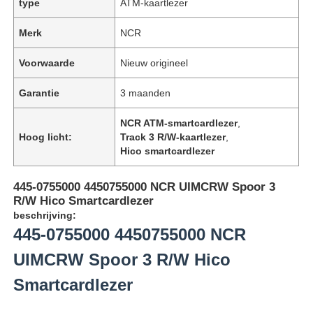
type
ATM-kaartlezer
Merk
NCR
Voorwaarde
Nieuw origineel
Garantie
3 maanden
NCR ATM-smartcardlezer
,
Hoog licht:
Track 3 R/W-kaartlezer
,
Hico smartcardlezer
445-0755000 4450755000 NCR UIMCRW Spoor 3
R/W Hico Smartcardlezer
beschrijving:
445-0755000 4450755000 NCR
UIMCRW Spoor 3 R/W Hico
Smartcardlezer