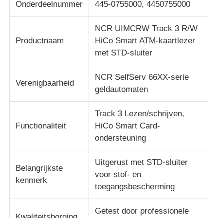
Onderdeelnummer
445-0755000, 4450755000
Diebold ATM-onderdelen
NCR UIMCRW Track 3 R/W
Productnaam
HiCo Smart ATM-kaartlezer
met STD-sluiter
NCR ATM-onderdelen
NCR SelfServ 66XX-serie
Verenigbaarheid
Wincor ATM-onderdelen
geldautomaten
Track 3 Lezen/schrijven,
Hyosung ATM onderdelen
Functionaliteit
HiCo Smart Card-
ondersteuning
Fujitsu ATM-onderdelen
Uitgerust met STD-sluiter
Belangrijkste
voor stof- en
Hitachi ATM-onderdelen
kenmerk
toegangsbescherming
De Delen van GRG ATM
Getest door professionele
Kwaliteitsborging