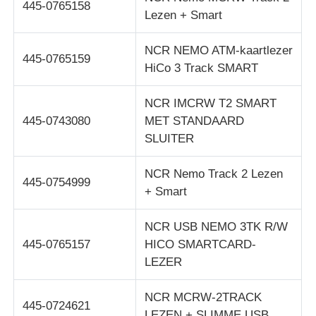
445-0765158
Lezen + Smart
pinautomaat
NCR NEMO ATM-kaartlezer
445-0765159
HiCo 3 Track SMART
ATM-reserveonderdelen
NCR IMCRW T2 SMART
Geldautomaat
445-0743080
MET STANDAARD
SLUITER
Muntrecycler
NCR Nemo Track 2 Lezen
445-0754999
+ Smart
NCR USB NEMO 3TK R/W
445-0765157
HICO SMARTCARD-
LEZER
NCR MCRW-2TRACK
445-0724621
LEZEN + SLIMME USB