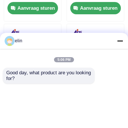
Bosvoerassemblage
0913546 SBW237705
Aanvraag sturen
Aanvraag sturen
ATM-onderdelen
elin
5:06 PM
Good day, what product are you looking 
for?
NCR-
NCR NEMO
voedingsschakelaarmodus
Kaartlezer HiCo 3
754W 009-0031459
Track SMART 445-
009-0037060 009-
0765159 4450765159
Aanvraag sturen
Aanvraag sturen
0029870