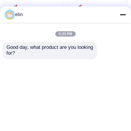
elin
5:33 PM
Good day, what product are you looking 
for?
1750296971
1750291701
01750296971 Diebold
01750291701 ダイボル
Nixdorf DN エンコー
ド ATM パーツ ダイボ
ダボード RM4 ENCB3
ルド ニックスドルフ
お問い合わせを送信
お問い合わせを送信
ESC リール ストレー
ジ RM4
ホーム
企業情報
お問い合わせ
Desktop Site
地図
プライバシーポリシー