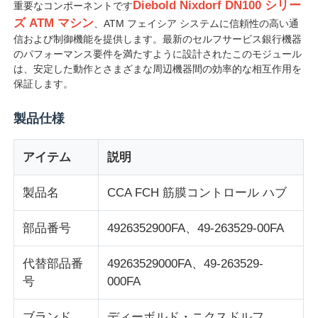
Diebold Nixdorf DN100 シリー
重要なコンポーネントです
ズ ATM マシン
、ATM フェイシア システムに信頼性の高い通
信および制御機能を提供します。最新のセルフサービス銀行機器
のパフォーマンス要件を満たすように設計されたこのモジュール
は、安定した動作とさまざまな周辺機器間の効率的な相互作用を
保証します。
製品仕様
アイテム
説明
製品名
CCA FCH 筋膜コントロール ハブ
ホーム
部品番号
4926352900FA、49-263529-00FA
代替部品番
49263529000FA、49-263529-
製品
号
000FA
ビデオ
ブランド
ディーボルド・ニクスドルフ