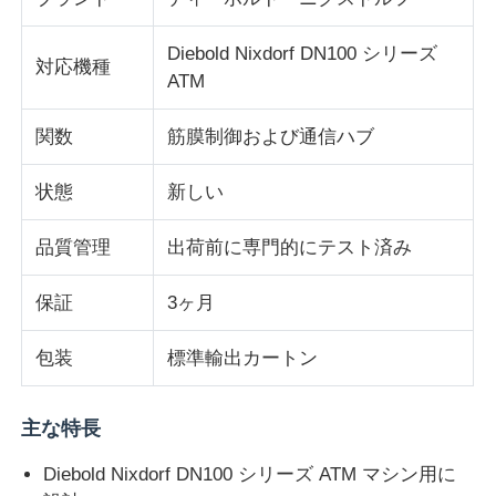
Diebold Nixdorf DN100 シリーズ
企業情報
対応機種
ATM
会社案内
関数
筋膜制御および通信ハブ
状態
新しい
品質管理
品質管理
出荷前に専門的にテスト済み
お問い合わせ
保証
3ヶ月
ニュース
包装
標準輸出カートン
すべての場合
主な特長
Diebold Nixdorf DN100 シリーズ ATM マシン用に
見積依頼