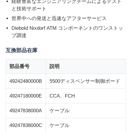
経験豊富なエンジニアリングチームによるテスト
と技術サポート
Glory NMD ATM Parts
世界中への発送と迅速なアフターサービス
Diebold Nixdorf ATM コンポーネントのワンストッ
OKIATM部品
プ調達
互換部品在庫
Genmega ATM部品
部品番号
説明
請求書受領者
49242480000B
5500ディスペンサー制御ボード
紙幣ソート機
49247180000E
CCA、FCH
手形のカウンター
49247838000A
ケーブル
49247838000C
ケーブル
カード プリンター