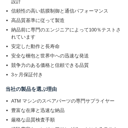
設計
信頼性の高い筋膜制御と通信パフォーマンス
ダイボルド ATM部品
高品質基準に従って製造
納品前に専門のエンジニアによって100％テストさ
NCR ATM 部品
れています
安定した動作と長寿命
Wincor ATM 部品
安全な梱包と世界中への迅速な発送
競争力のある価格と信頼できる品質
ハヨサンATM部品
3ヶ月保証付き
フジツーATM部品
当社の製品を選ぶ理由
ATM マシンのスペアパーツの専門サプライヤー
ヒタチATM部品
豊富な在庫と迅速な納品
厳格な品質検査手順
GRG自動支払機の部品