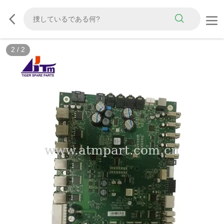
2
/
2