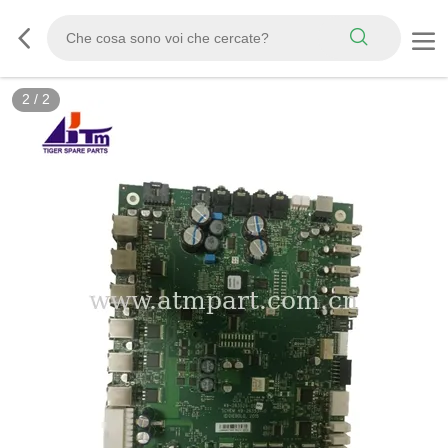
2
/
2