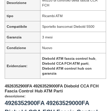
Mozzo di controllo della fascia CCA
Descrizione
FCH
tipo
Ricambi ATM
Compatibile
Sportello bancomat Diebold 5500
Garanzia
3 mesi
Condizione
Nuovo
Diebold ATM fascia control hub
,
Diebold CCA FCH ATM parti
,
Evidenziare:
Diebold ATM control hub con
garanzia
4926352900FA 49263529000FA Diebold CCA FCH
Fascia Control Hub ATM Parti
descrizione:
4926352900FA 49263529000FA