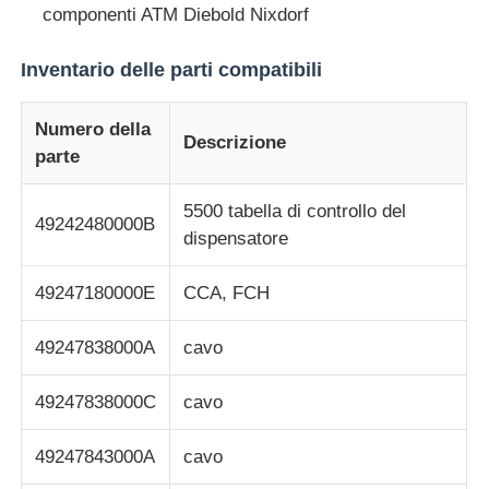
componenti ATM Diebold Nixdorf
macchina POS
Inventario delle parti compatibili
Ricambi ATM
Numero della
Descrizione
parte
Bancomat
5500 tabella di controllo del
49242480000B
dispensatore
Riciclatore di monete
49247180000E
CCA, FCH
49247838000A
cavo
49247838000C
cavo
49247843000A
cavo