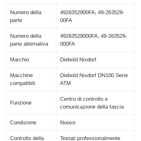
Numero della
4926352900FA, 49-263529-
Chi siamo
parte
00FA
Numero della
49263529000FA, 49-263529-
Fatory Tour
parte alternativa
000FA
Controllo di qualità
Marchio
Diebold Nixdorf
Macchine
Diebold Nixdorf DN100 Serie
Contattaci
compatibili
ATM
notizie
Centro di controllo e
Funzione
comunicazione della fascia
Tutti i casi
Condizione
Nuovo
Richiedere un preventivo
Controllo della
Testati professionalmente