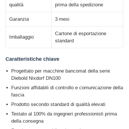
qualità
prima della spedizione
Diebold Parti ATM
Garanzia
3 mesi
Cartone di esportazione
Ricambi bancomat NCR
Imballaggio
standard
Parti del bancomat Wincor
Caratteristiche chiave
Parti di bancomat Hyosung
Progettato per macchine bancomat della serie
Diebold Nixdorf DN100
Funzioni affidabili di controllo e comunicazione della
Ricambi bancomat Fujitsu
fascia
Prodotto secondo standard di qualità elevati
Componenti per bancomat Hitachi
Testato al 100% da ingegneri professionisti prima
della consegna
Parti di BANCOMAT di GRG