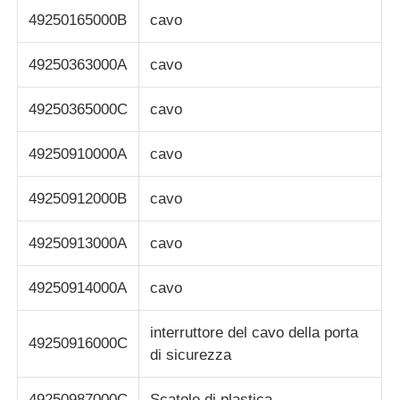
49250165000B
cavo
49250363000A
cavo
49250365000C
cavo
49250910000A
cavo
49250912000B
cavo
49250913000A
cavo
49250914000A
cavo
interruttore del cavo della porta
49250916000C
di sicurezza
49250987000C
Scatole di plastica