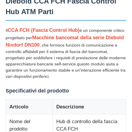
Diebold CCA FCH Fascia Control
Hub ATM Parti
CCA FCH (Fascia Control Hub)
Il
è un componente critico
Macchine bancomat della serie Diebold
progettato per
Nixdorf DN100
, che fornisce funzioni di comunicazione e
controllo affidabili per il sistema di fascia del bancomat,
progettato per soddisfare i requisiti di prestazione delle moderne
apparecchiature bancarie self-service,questo modulo aiuta a
garantire un funzionamento stabile e un'interazione efficiente tra
vari dispositivi periferici.
Specificativi del prodotto
Casa
Articolo
Descrizione
Prodotti
Nome del
Hub di controllo della fascia
prodotto
CCA FCH
Video