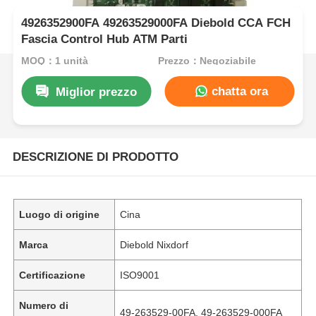
4926352900FA 49263529000FA Diebold CCA FCH
Fascia Control Hub ATM Parti
MOQ：1 unità
Prezzo：Negoziabile
chatta ora
Miglior prezzo
DESCRIZIONE DI PRODOTTO
Luogo di origine
Cina
Marca
Diebold Nixdorf
Certificazione
ISO9001
Numero di
49-263529-00FA, 49-263529-000FA