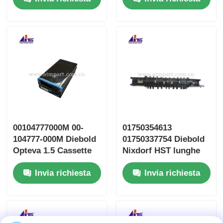
00104777000M 00-
01750354613
104777-000M Diebold
01750337754 Diebold
Opteva 1.5 Cassette
Nixdorf HST lunghe
CONV Parti ATM
dita flessibili
Invia richiesta
Invia richiesta