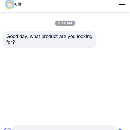
elin
8:41 AM
Good day, what product are you looking 
for?
01750229726
1750123488 Diebold
1750229726 Diebold
Nixdorf Linea termica
Nixdorf Persiana
TP20 Assy ATM
Orizzontale 8x CMD
Ricambi
Invia richiesta
Invia richiesta
RL Strip
Casa
Circa noi
Contattaci
Desktop Site
Mappa del sito
Politica sulla privacy
Qualità
Diebold Parti ATM
Fabbrica