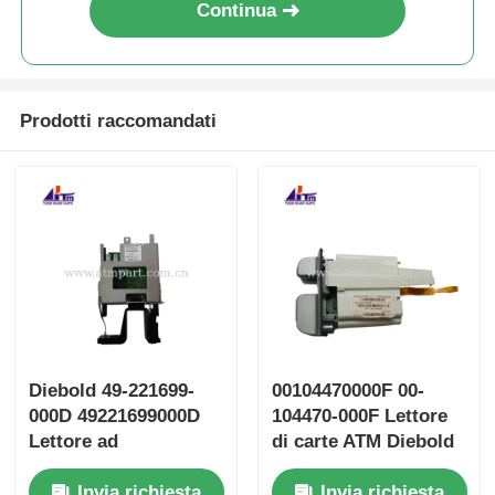
Continua
Prodotti raccomandati
Diebold 49-221699-
00104470000F 00-
000D 49221699000D
104470-000F Lettore
Lettore ad
di carte ATM Diebold
immersione modulo
Opteva
Invia richiesta
Invia richiesta
anti-scrematura