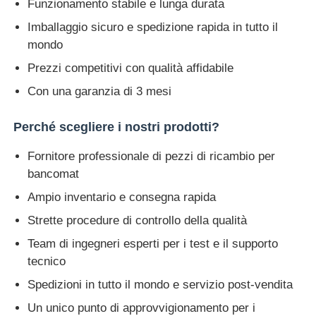
Funzionamento stabile e lunga durata
Imballaggio sicuro e spedizione rapida in tutto il
Glory NMD Parti ATM
mondo
Prezzi competitivi con qualità affidabile
Parti per bancomat OKI
Con una garanzia di 3 mesi
Genmega ATM Parts
Perché scegliere i nostri prodotti?
Fornitore professionale di pezzi di ricambio per
Accettatore di banconote
bancomat
Ampio inventario e consegna rapida
Sortitore di banconote
Strette procedure di controllo della qualità
Team di ingegneri esperti per i test e il supporto
contatore della fattura
tecnico
Spedizioni in tutto il mondo e servizio post-vendita
Stampante della carta
Un unico punto di approvvigionamento per i