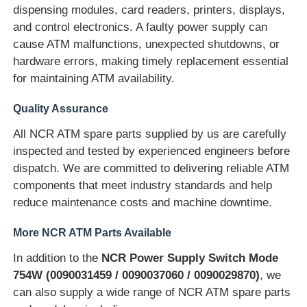
dispensing modules, card readers, printers, displays,
and control electronics. A faulty power supply can
Glory NMD ATM Parts
cause ATM malfunctions, unexpected shutdowns, or
hardware errors, making timely replacement essential
OKIATM部品
for maintaining ATM availability.
Quality Assurance
Genmega ATM部品
All NCR ATM spare parts supplied by us are carefully
inspected and tested by experienced engineers before
請求書受領者
dispatch. We are committed to delivering reliable ATM
components that meet industry standards and help
reduce maintenance costs and machine downtime.
紙幣ソート機
More NCR ATM Parts Available
手形のカウンター
In addition to the
NCR Power Supply Switch Mode
754W (0090031459 / 0090037060 / 0090029870)
, we
can also supply a wide range of NCR ATM spare parts
カード プリンター