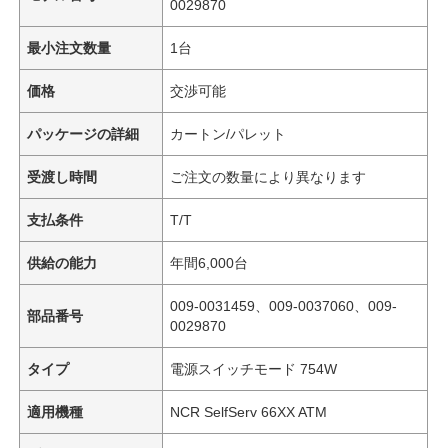
0029870
最小注文数量
1台
価格
交渉可能
パッケージの詳細
カートン/パレット
受渡し時間
ご注文の数量により異なります
支払条件
T/T
供給の能力
年間6,000台
009-0031459、009-0037060、009-
部品番号
0029870
タイプ
電源スイッチモード 754W
適用機種
NCR SelfServ 66XX ATM