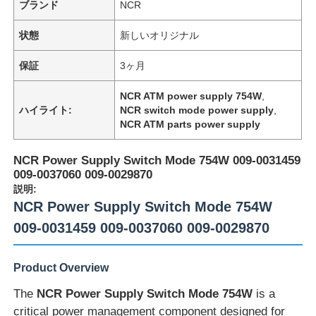
ブランド
NCR
状態
新しいオリジナル
保証
3ヶ月
NCR ATM power supply 754W
,
ハイライト:
NCR switch mode power supply
,
NCR ATM parts power supply
NCR Power Supply Switch Mode 754W 009-0031459
009-0037060 009-0029870
説明:
NCR Power Supply Switch Mode 754W
009-0031459 009-0037060 009-0029870
Product Overview
The
NCR Power Supply Switch Mode 754W
is a
critical power management component designed for