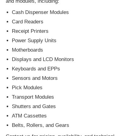
and modules, including:
Cash Dispenser Modules
POS端末
Card Readers
Receipt Printers
ATMのスペアパーツ
Power Supply Units
Motherboards
ATM機
Displays and LCD Monitors
Keyboards and EPPs
コインリサイクル機
Sensors and Motors
Pick Modules
Transport Modules
Shutters and Gates
ATM Cassettes
Belts, Rollers, and Gears