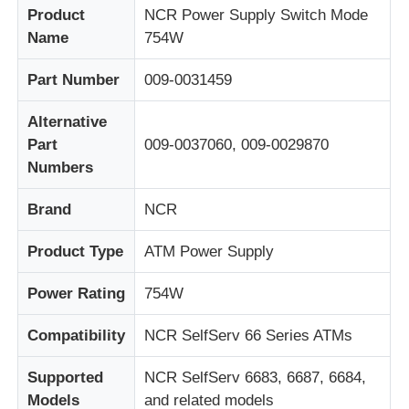
Product
NCR Power Supply Switch Mode
Name
754W
企業情報
Part Number
009-0031459
会社案内
Alternative
Part
009-0037060, 009-0029870
Numbers
品質管理
Brand
NCR
お問い合わせ
Product Type
ATM Power Supply
ニュース
Power Rating
754W
Compatibility
NCR SelfServ 66 Series ATMs
すべての場合
Supported
NCR SelfServ 6683, 6687, 6684,
見積依頼
Models
and related models