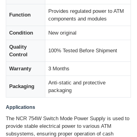
Provides regulated power to ATM
Function
ダイボルド ATM部品
components and modules
Condition
New original
NCR ATM 部品
Quality
100% Tested Before Shipment
Control
Wincor ATM 部品
Warranty
3 Months
ハヨサンATM部品
Anti-static and protective
Packaging
packaging
フジツーATM部品
Applications
ヒタチATM部品
The NCR 754W Switch Mode Power Supply is used to
provide stable electrical power to various ATM
GRG自動支払機の部品
subsystems, ensuring proper operation of cash