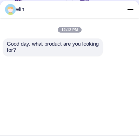
elin
12:12 PM
Good day, what product are you looking 
for?
NCR IMCRW 3
NCR USB IMCRW ト
TRACK スマート カー
ラック2 ATMカードリ
ド リーダー 445-
ーダー 445-0704479
0664129 445-0664130
4450704479
お問い合わせを送信
お問い合わせを送信
ホーム
企業情報
お問い合わせ
Desktop Site
地図
プライバシーポリシー