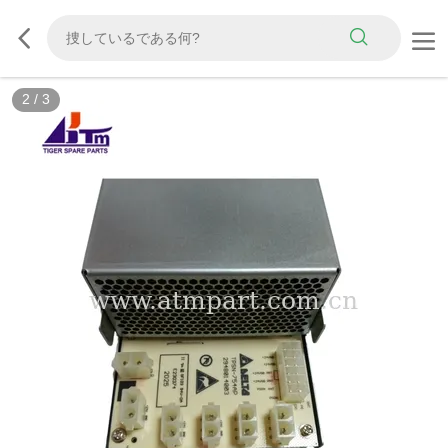
2
/
3