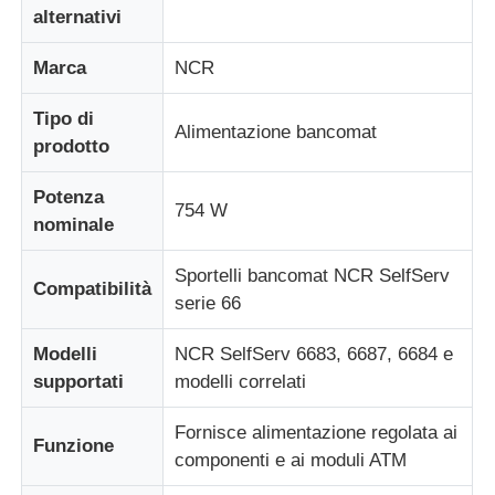
alternativi
Diebold Parti ATM
Marca
NCR
Tipo di
Ricambi bancomat NCR
Alimentazione bancomat
prodotto
Potenza
Parti del bancomat Wincor
754 W
nominale
Parti di bancomat Hyosung
Sportelli bancomat NCR SelfServ
Compatibilità
serie 66
Ricambi bancomat Fujitsu
Modelli
NCR SelfServ 6683, 6687, 6684 e
supportati
modelli correlati
Componenti per bancomat Hitachi
Fornisce alimentazione regolata ai
Funzione
componenti e ai moduli ATM
Parti di BANCOMAT di GRG