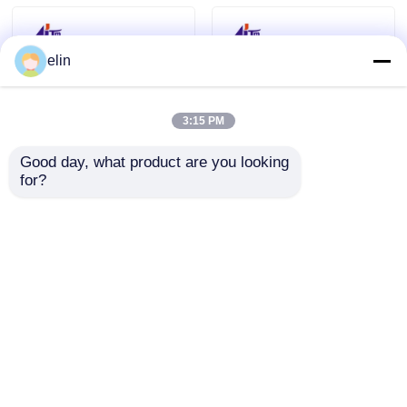
elin
3:15 PM
Good day, what product are you looking 
for?
Lettore di carte
NCR Nemo MCRW
bancomat NCR NEMO
Track 2 Read Smart
HiCo 3 Track SMART
Card Reader 445-
445-0765159
0765158 4450765158
Invia richiesta
Invia richiesta
4450765159
Casa
Circa noi
Contattaci
Desktop Site
Mappa del sito
Politica sulla privacy