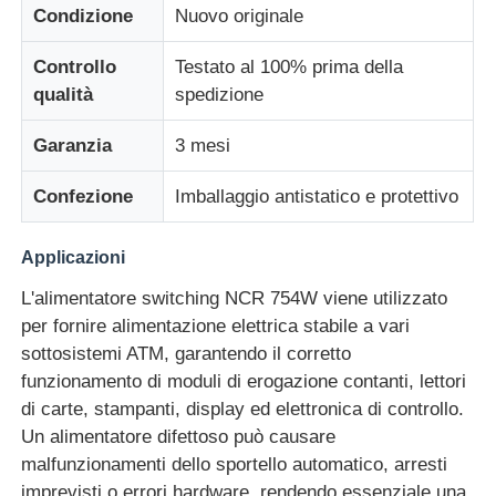
Condizione
Nuovo originale
Glory NMD Parti ATM
Controllo
Testato al 100% prima della
qualità
spedizione
Parti per bancomat OKI
Garanzia
3 mesi
Genmega ATM Parts
Confezione
Imballaggio antistatico e protettivo
Applicazioni
Accettatore di banconote
L'alimentatore switching NCR 754W viene utilizzato
per fornire alimentazione elettrica stabile a vari
Sortitore di banconote
sottosistemi ATM, garantendo il corretto
funzionamento di moduli di erogazione contanti, lettori
contatore della fattura
di carte, stampanti, display ed elettronica di controllo.
Un alimentatore difettoso può causare
malfunzionamenti dello sportello automatico, arresti
Stampante della carta
imprevisti o errori hardware, rendendo essenziale una