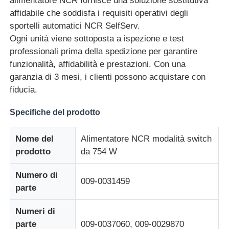
alimentatore NCR fornisce una soluzione sostitutiva
affidabile che soddisfa i requisiti operativi degli
sportelli automatici NCR SelfServ.
Chi siamo
Ogni unità viene sottoposta a ispezione e test
professionali prima della spedizione per garantire
Fatory Tour
funzionalità, affidabilità e prestazioni. Con una
garanzia di 3 mesi, i clienti possono acquistare con
fiducia.
Controllo di qualità
Specifiche del prodotto
Contattaci
Nome del
Alimentatore NCR modalità switch
prodotto
da 754 W
notizie
Numero di
009-0031459
parte
Tutti i casi
Numeri di
Richiedere un preventivo
parte
009-0037060, 009-0029870