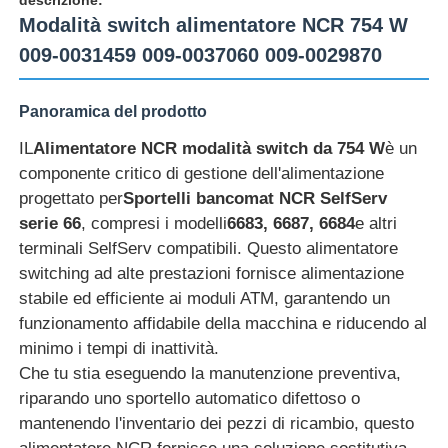
Modalità switch alimentatore NCR 754 W
009-0031459 009-0037060 009-0029870
Panoramica del prodotto
IL
Alimentatore NCR modalità switch da 754 W
è un
componente critico di gestione dell'alimentazione
progettato per
Sportelli bancomat NCR SelfServ
serie 66
, compresi i modelli
6683, 6687, 6684
e altri
terminali SelfServ compatibili. Questo alimentatore
switching ad alte prestazioni fornisce alimentazione
stabile ed efficiente ai moduli ATM, garantendo un
Casa
funzionamento affidabile della macchina e riducendo al
minimo i tempi di inattività.
Che tu stia eseguendo la manutenzione preventiva,
Prodotti
riparando uno sportello automatico difettoso o
mantenendo l'inventario dei pezzi di ricambio, questo
Video