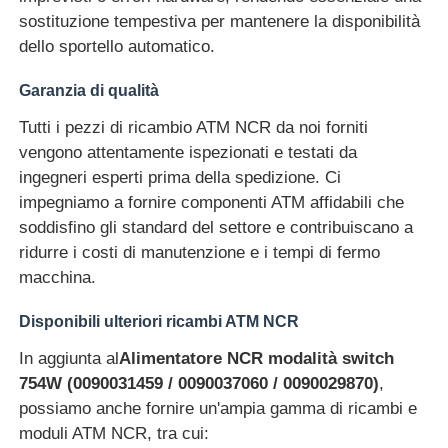
sostituzione tempestiva per mantenere la disponibilità
macchina POS
dello sportello automatico.
Garanzia di qualità
Ricambi ATM
Tutti i pezzi di ricambio ATM NCR da noi forniti
vengono attentamente ispezionati e testati da
Bancomat
ingegneri esperti prima della spedizione. Ci
impegniamo a fornire componenti ATM affidabili che
soddisfino gli standard del settore e contribuiscano a
Riciclatore di monete
ridurre i costi di manutenzione e i tempi di fermo
macchina.
Disponibili ulteriori ricambi ATM NCR
In aggiunta al
Alimentatore NCR modalità switch
754W (0090031459 / 0090037060 / 0090029870)
,
possiamo anche fornire un'ampia gamma di ricambi e
moduli ATM NCR, tra cui: