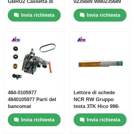
GBRU2 Cassetta di
0235689 9980235689
deposito Fujitsu G610
SBW237702
Invia richiesta
Invia richiesta
G611
484-0105977
Lettore di schede
4840105977 Parti del
NCR RW Gruppo
bancomat
testa 3TK Hico 998-
dell'assemblaggio di
0235684 998-0913546
Invia richiesta
Invia richiesta
alimentazione del
SBW237705
mazzo NCR SCPM