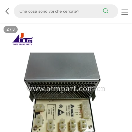
2
/
3