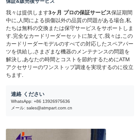
保証&販売後サービス
我々は提供します
3ヶ月 プロの保証サービス
保証期間
Glory NMD ATM Parts
中に,人間による損傷以外の品質の問題がある場合,私
たちは無料の交換または保守サービスをサポートしま
OKIATM部品
す.完全なカードリーダーセットに加えて,我々は,この
カードリーダーモデルのすべての対応したスペアパー
ツを供給し,さまざまな機器のメンテナンスの問題を
Genmega ATM部品
解決し,あなたの時間とコストを節約するためにATM
アクセサリーのワンストップ調達を実現するのに役立
請求書受領者
ちます.
連絡 ください
紙幣ソート機
WhatsApp: +86 13926975636
メール: sales@atmpart.com.cn
手形のカウンター
カード プリンター