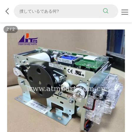
2
/
2