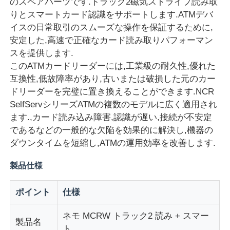
のスペアパーツです.トラック2磁気ストライプ読み取
りとスマートカード認識をサポートします.ATMデバ
イスの日常取引のスムーズな操作を保証するために,
安定した,高速で正確なカード読み取りパフォーマン
スを提供します.
このATMカードリーダーには,工業級の耐久性,優れた
互換性,低故障率があり,古いまたは破損した元のカー
ドリーダーを完璧に置き換えることができます.NCR
SelfServシリーズATMの複数のモデルに広く適用され
ます.,カード読み込み障害,認識が遅い,接続が不安定
であるなどの一般的な欠陥を効果的に解決し,機器の
ダウンタイムを短縮し,ATMの運用効率を改善します.
ホーム
製品仕様
ポイント
仕様
製品
ネモ MCRW トラック2 読み + スマー
製品名
ビデオ
ト