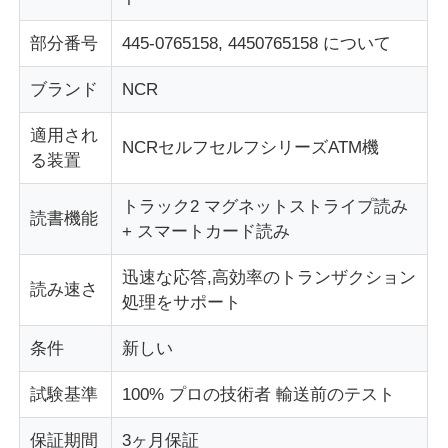
部分番号
445-0765158, 4450765158 について
企業情報
ブランド
NCR
会社案内
適用され
NCRセルフセルフシリーズATM機
る装置
品質管理
トラック2 マグネットストライプ読み
読書機能
+ スマートカード読み
お問い合わせ
迅速な応答,高効率のトランザクション
読み速さ
処理をサポート
ニュース
条件
新しい
すべての場合
試験基準
100% プロの技術者 輸送前のテスト
見積依頼
保証期間
3ヶ月保証