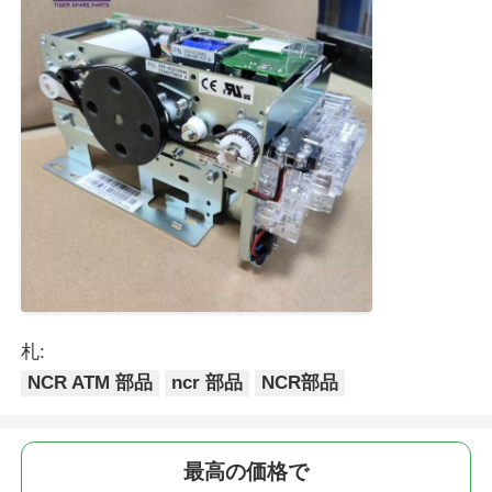
POS端末
ATMのスペアパーツ
ATM機
コインリサイクル機
札:
NCR ATM 部品
ncr 部品
NCR部品
最高の価格で