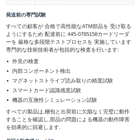
発送前の専門試験
ダイボルド ATM部品
すべての顧客が 合格で高性能なATM部品を 受け取る
ようにするため 配達前に 445-0765158カードリーダ
NCR ATM 部品
ーを 厳格な多段階テストプロセスを 実施しています
専門的な技術技術者が包括的な検査を行います:
Wincor ATM 部品
外見の検査
内部コンポーネント検出
ハヨサンATM部品
マグネットストライプ読み取りの精度試験
スマートカード認識感度試験
フジツーATM部品
機器の互換性シミュレーション試験
すべての製品は,梱包と出荷前に欠陥なく完璧に動作
ヒタチATM部品
することを確認し,部品の問題による機器の動作障害
を効果的に回避します.
GRG自動支払機の部品