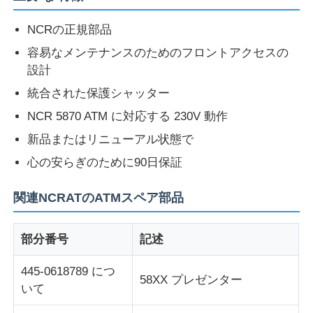
NCRの正規部品
ダイボルド ATM部品
容易なメンテナンスのためのフロントアクセスの
設計
NCR ATM 部品
統合された保護シャッター
NCR 5870 ATM に対応する 230V 動作
Wincor ATM 部品
新品またはリニューアル状態で
心の安らぎのために90日保証
ハヨサンATM部品
関連NCRATのATMスペア部品
フジツーATM部品
部分番号
記述
ヒタチATM部品
445-0618789 につ
58XX プレゼンター
いて
GRG自動支払機の部品