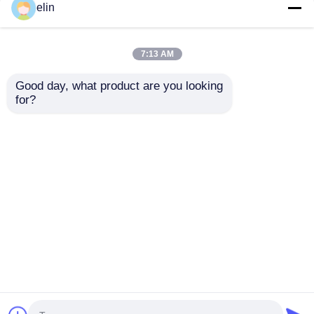
elin
7:13 AM
Good day, what product are you looking 
for?
NCR USB IMCRW ト
4450704480 445-
ラック2 ATMカードリ
0704480 NCRカードリ
ーダー 445-0704479
ーダー UIMCRW Track
4450704479
2 スマート
お問い合わせを送信
お問い合わせを送信
ホーム
企業情報
お問い合わせ
Desktop Site
地図
プライバシーポリシー
品質
ダイボルド ATM部品
中国工場.Copyright ©