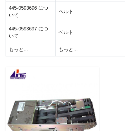
445-0593696 につ
ベルト
POS端末
いて
445-0593697 につ
ATMのスペアパーツ
ベルト
いて
もっと...
もっと...
ATM機
コインリサイクル機