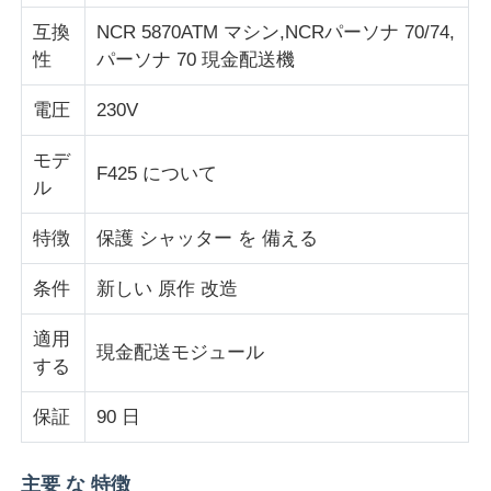
互換
NCR 5870ATM マシン,NCRパーソナ 70/74,
性
パーソナ 70 現金配送機
企業情報
電圧
230V
会社案内
モデ
F425 について
ル
品質管理
特徴
保護 シャッター を 備える
お問い合わせ
条件
新しい 原作 改造
適用
ニュース
現金配送モジュール
する
すべての場合
保証
90 日
見積依頼
主要 な 特徴