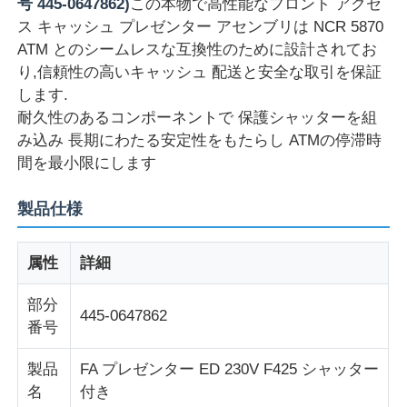
号 445-0647862)
この本物で高性能なフロント アクセ
ス キャッシュ プレゼンター アセンブリは NCR 5870
ATM とのシームレスな互換性のために設計されてお
り,信頼性の高いキャッシュ 配送と安全な取引を保証
します.
耐久性のあるコンポーネントで 保護シャッターを組
み込み 長期にわたる安定性をもたらし ATMの停滞時
間を最小限にします
製品仕様
属性
詳細
ホーム
部分
445-0647862
番号
製品
製品
FA プレゼンター ED 230V F425 シャッター
名
付き
ビデオ