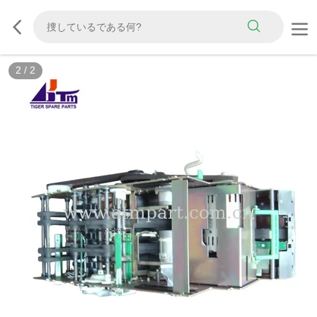
2
/
2