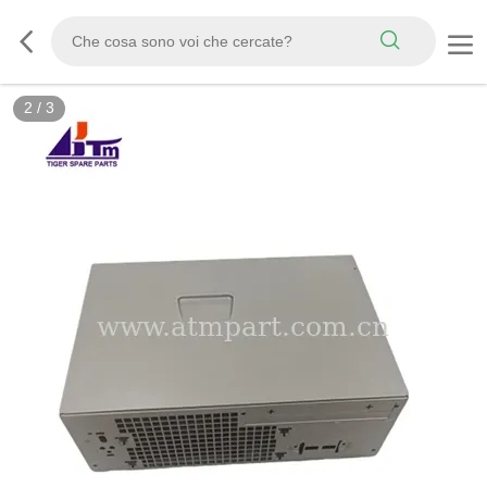
2
/
3