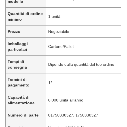
modello
Quantità di ordine
1 unità
minimo
Prezzo
Negoziabile
Imballaggi
Cartone/Pallet
particolari
Tempi di
Dipende dalla quantità del tuo ordine
consegna
Termini di
T/T
pagamento
Capacità di
6.000 unità all'anno
alimentazione
Numero di parte
01750330327, 1750330327