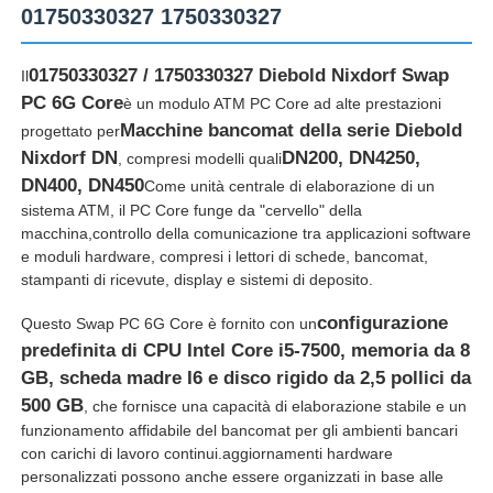
01750330327 1750330327
01750330327 / 1750330327 Diebold Nixdorf Swap
Il
PC 6G Core
è un modulo ATM PC Core ad alte prestazioni
Macchine bancomat della serie Diebold
progettato per
Nixdorf DN
DN200, DN4250,
, compresi modelli quali
DN400, DN450
Come unità centrale di elaborazione di un
sistema ATM, il PC Core funge da "cervello" della
macchina,controllo della comunicazione tra applicazioni software
e moduli hardware, compresi i lettori di schede, bancomat,
stampanti di ricevute, display e sistemi di deposito.
configurazione
Questo Swap PC 6G Core è fornito con un
Casa
predefinita di CPU Intel Core i5-7500, memoria da 8
GB, scheda madre I6 e disco rigido da 2,5 pollici da
500 GB
, che fornisce una capacità di elaborazione stabile e un
Prodotti
funzionamento affidabile del bancomat per gli ambienti bancari
con carichi di lavoro continui.aggiornamenti hardware
personalizzati possono anche essere organizzati in base alle
Video