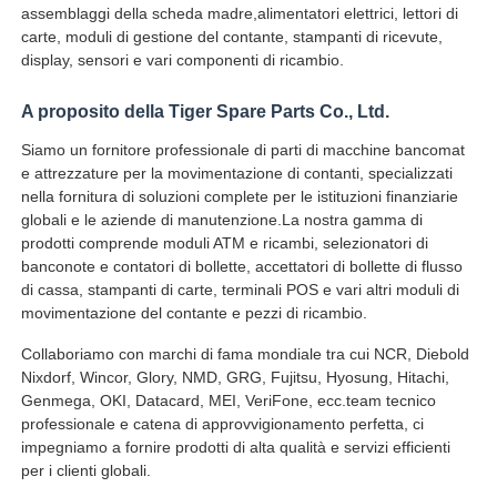
assemblaggi della scheda madre,alimentatori elettrici, lettori di
carte, moduli di gestione del contante, stampanti di ricevute,
macchina POS
display, sensori e vari componenti di ricambio.
A proposito della Tiger Spare Parts Co., Ltd.
Ricambi ATM
Siamo un fornitore professionale di parti di macchine bancomat
e attrezzature per la movimentazione di contanti, specializzati
Bancomat
nella fornitura di soluzioni complete per le istituzioni finanziarie
globali e le aziende di manutenzione.La nostra gamma di
prodotti comprende moduli ATM e ricambi, selezionatori di
Riciclatore di monete
banconote e contatori di bollette, accettatori di bollette di flusso
di cassa, stampanti di carte, terminali POS e vari altri moduli di
movimentazione del contante e pezzi di ricambio.
Collaboriamo con marchi di fama mondiale tra cui NCR, Diebold
Nixdorf, Wincor, Glory, NMD, GRG, Fujitsu, Hyosung, Hitachi,
Genmega, OKI, Datacard, MEI, VeriFone, ecc.team tecnico
professionale e catena di approvvigionamento perfetta, ci
impegniamo a fornire prodotti di alta qualità e servizi efficienti
per i clienti globali.