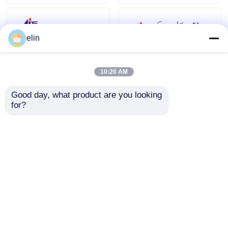
elin
10:26 AM
Good day, what product are you looking 
for?
49204020000A
1750307766
Diebold Opteva Kit
01750307766 Diebold
Albero di
Nixdorf DN AIC All In
Alimentazione PM
Cassette Bare Secure
Invia richiesta
Invia richiesta
Parti ATM Aggressive
Casa
Circa noi
Contattaci
Desktop Site
Mappa del sito
Politica sulla privacy