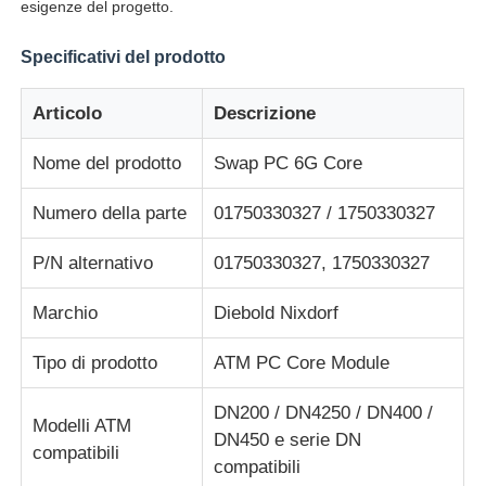
esigenze del progetto.
Specificativi del prodotto
Chi siamo
Articolo
Descrizione
Fatory Tour
Nome del prodotto
Swap PC 6G Core
Controllo di qualità
Numero della parte
01750330327 / 1750330327
P/N alternativo
01750330327, 1750330327
Contattaci
Marchio
Diebold Nixdorf
notizie
Tipo di prodotto
ATM PC Core Module
Tutti i casi
DN200 / DN4250 / DN400 /
Modelli ATM
DN450 e serie DN
compatibili
compatibili
Richiedere un preventivo