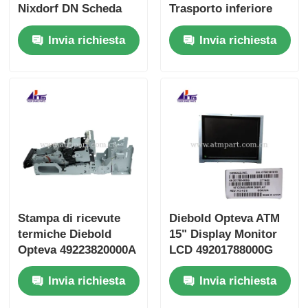
Nixdorf DN Scheda
Trasporto inferiore
Encoder RM4 ENCB3
RM4V Solenoide
Invia richiesta
Invia richiesta
01750174854
Stampa di ricevute
Diebold Opteva ATM
termiche Diebold
15" Display Monitor
Opteva 49223820000A
LCD 49201788000G
49-223820-000A
49-201788-000G
Invia richiesta
Invia richiesta