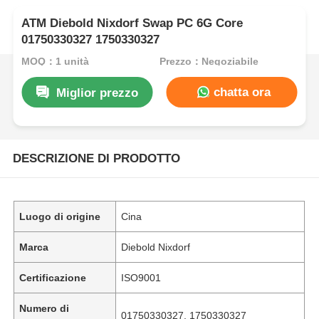
ATM Diebold Nixdorf Swap PC 6G Core
01750330327 1750330327
MOQ：1 unità
Prezzo：Negoziabile
chatta ora
Miglior prezzo
DESCRIZIONE DI PRODOTTO
Luogo di origine
Cina
Marca
Diebold Nixdorf
Certificazione
ISO9001
Numero di
01750330327, 1750330327