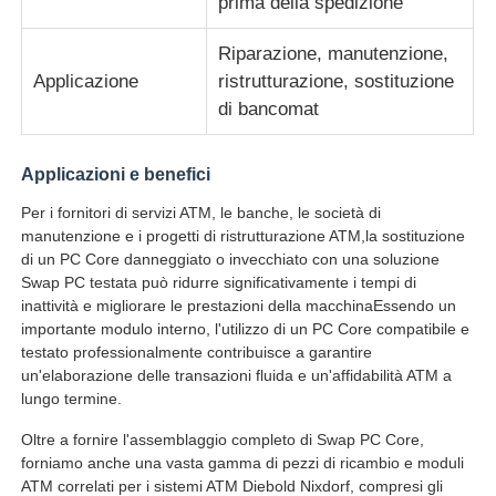
prima della spedizione
Riparazione, manutenzione,
Glory NMD Parti ATM
Applicazione
ristrutturazione, sostituzione
di bancomat
Parti per bancomat OKI
Applicazioni e benefici
Genmega ATM Parts
Per i fornitori di servizi ATM, le banche, le società di
manutenzione e i progetti di ristrutturazione ATM,la sostituzione
di un PC Core danneggiato o invecchiato con una soluzione
Accettatore di banconote
Swap PC testata può ridurre significativamente i tempi di
inattività e migliorare le prestazioni della macchinaEssendo un
importante modulo interno, l'utilizzo di un PC Core compatibile e
Sortitore di banconote
testato professionalmente contribuisce a garantire
un'elaborazione delle transazioni fluida e un'affidabilità ATM a
lungo termine.
contatore della fattura
Oltre a fornire l'assemblaggio completo di Swap PC Core,
forniamo anche una vasta gamma di pezzi di ricambio e moduli
Stampante della carta
ATM correlati per i sistemi ATM Diebold Nixdorf, compresi gli