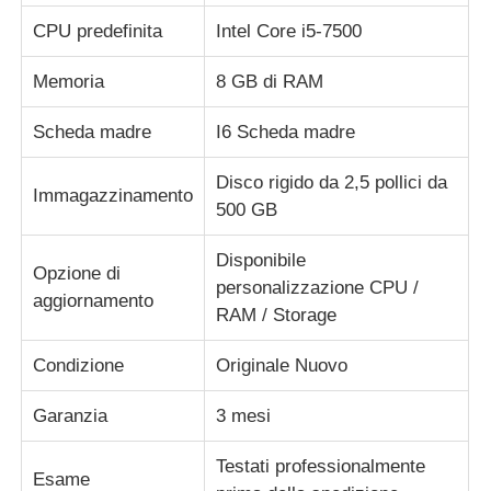
CPU predefinita
Intel Core i5-7500
Diebold Parti ATM
Memoria
8 GB di RAM
Ricambi bancomat NCR
Scheda madre
I6 Scheda madre
Disco rigido da 2,5 pollici da
Immagazzinamento
Parti del bancomat Wincor
500 GB
Disponibile
Parti di bancomat Hyosung
Opzione di
personalizzazione CPU /
aggiornamento
RAM / Storage
Ricambi bancomat Fujitsu
Condizione
Originale Nuovo
Componenti per bancomat Hitachi
Garanzia
3 mesi
Testati professionalmente
Parti di BANCOMAT di GRG
Esame