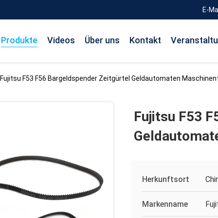
E-Ma
Produkte
Videos
Über uns
Kontakt
Veranstalt
Fujitsu F53 F56 Bargeldspender Zeitgürtel Geldautomaten Maschinent
Fujitsu F53 F
Geldautomate
Herkunftsort
Chi
Markenname
Fuj