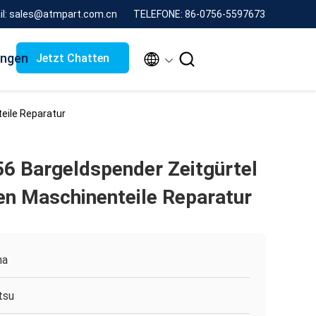
il: sales@atmpart.com.cn
TELEFONE: 86-0756-5597673
ungen


Jetzt Chatten
eile Reparatur
56 Bargeldspender Zeitgürtel
n Maschinenteile Reparatur
na
itsu