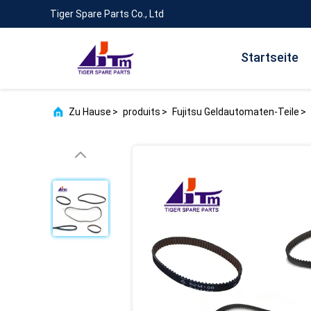
Tiger Spare Parts Co., Ltd
Startseite
Zu Hause
>
produits
>
Fujitsu Geldautomaten-Teile
>