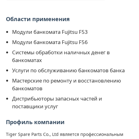
Glory NMD Запчасти для банкоматов
Области применения
Модули банкомата Fujitsu F53
Части для банкоматов OKI
Модули банкомата Fujitsu F56
Системы обработки наличных денег в
Genmega ATM
банкоматах
Услуги по обслуживанию банкоматов банка
Купюроприемник
Мастерские по ремонту и восстановлению
банкоматов
Сортировщик банкнот
Дистрибьюторы запасных частей и
поставщики услуг
счетчик счета
Профиль компании
Принтер карты
Tiger Spare Parts Co., Ltd является профессиональным