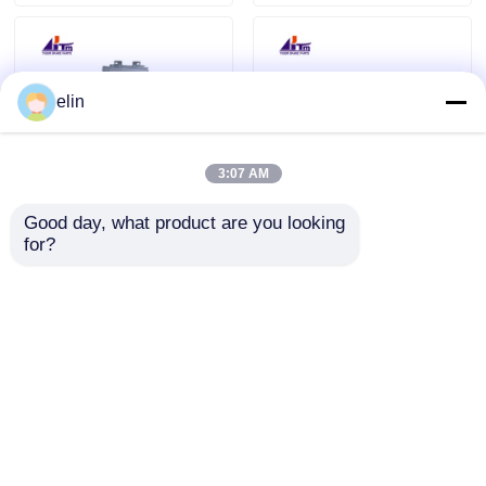
elin
3:07 AM
Good day, what product are you looking 
KD04017-C001 Fujitsu
KD04013-D001
for?
GSR50 Модуль
Рециклирующая
загрузки кассет +
рама для Fujitsu
Рама
GSR50
Отправить запрос
Отправить запрос
Главная страница
Карта сайта
контактные данные
Desktop Site
Карта сайта
Политика конфиденциальности