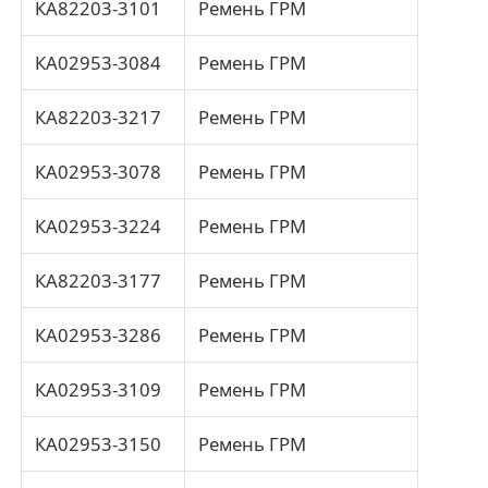
КА82203-3101
Ремень ГРМ
КА02953-3084
Ремень ГРМ
О Компании
КА82203-3217
Ремень ГРМ
Наша фабрика
КА02953-3078
Ремень ГРМ
контроль качества
КА02953-3224
Ремень ГРМ
контактные данные
КА82203-3177
Ремень ГРМ
КА02953-3286
Ремень ГРМ
Новости
КА02953-3109
Ремень ГРМ
Все случаи
КА02953-3150
Ремень ГРМ
Отправить запрос