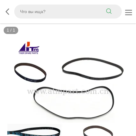
1
/
1