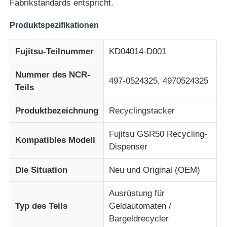
Fabrikstandards entspricht.
Produktspezifikationen
Über uns
Fujitsu-Teilnummer
KD04014-D001
Fabrik Tour
Nummer des NCR-
497-0524325, 4970524325
Teils
Qualitätskontrolle
Produktbezeichnung
Recyclingstacker
Kontakt
Fujitsu GSR50 Recycling-
Kompatibles Modell
Dispenser
Nachrichten
Die Situation
Neu und Original (OEM)
Alle Fälle
Ausrüstung für
Typ des Teils
Geldautomaten /
Bargeldrecycler
Referenzen