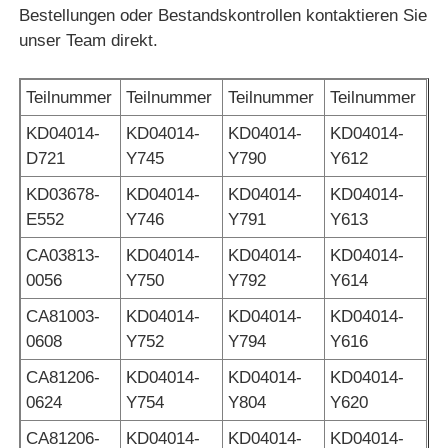
Bestellungen oder Bestandskontrollen kontaktieren Sie
unser Team direkt.
Pos-Maschine
Teilnummer
Teilnummer
Teilnummer
Teilnummer
Ersatzteile für Geldautomaten
KD04014-
KD04014-
KD04014-
KD04014-
D721
Y745
Y790
Y612
Geldautomat
KD03678-
KD04014-
KD04014-
KD04014-
E552
Y746
Y791
Y613
Münzrecycler
CA03813-
KD04014-
KD04014-
KD04014-
0056
Y750
Y792
Y614
CA81003-
KD04014-
KD04014-
KD04014-
0608
Y752
Y794
Y616
CA81206-
KD04014-
KD04014-
KD04014-
0624
Y754
Y804
Y620
CA81206-
KD04014-
KD04014-
KD04014-