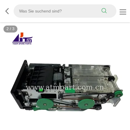
2
/
3