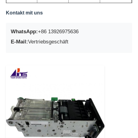
CA82203-
KD04014-
KD49006-
KD04014-
Kontakt mit uns
2205
Y784
L063
Y725
CA82203-
KD04014-
KD79300-
KD04014-
WhatsApp:
+86 13926975636
3169
Y785
3002
Y730
E-Mail:
Vertriebsgeschäft
CA82204-
KD04014-
KD82003-
KD04014-
2008
Y786
0956
Y736
CA82204-
KD04014-
KD91001-
KD04014-
2010
D762
Y693
Y740
CA82204-
KD04014-
KD91007-
KD04014-
2012
D780
Y115
Y742
KD04014-
KD91007-
KD04014-
F6-ER4-S
D784
Y115
Y744
KD04014-
KD03813-
KD04014-
F6-ER5-S
D790
0162
Y586