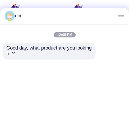
elin
12:05 PM
Good day, what product are you looking 
for?
KD04016-D001 Fujitsu
KD04015-C001 Fujitsu
GSR50 Spender
GSR50
Geldkassette
Kassenmodulrahmen+Kas
Geldautomat
Anfrage absenden
Anfrage absenden
Ersatzteile
Startseite
Über uns
Kontakt
Desktop Site
Sitemap
Datenschutzrichtlinie