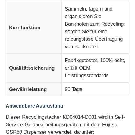
Sammeln, lagern und
Diebold ATM-Teile
organisieren Sie
Banknoten zum Recycling;
Kernfunktion
sorgen Sie für eine
NCR-Geldautomatenteile
reibungslose Übertragung
von Banknoten
Ersatzteile für Wincor-Geldautomaten
Fabrikgetestet, 100% echt,
Qualitätssicherung
erfüllt OEM
Hyosung ATM-Teile
Leistungsstandards
Gewährleistung
90 Tage
Fujitsu Geldautomaten-Teile
Anwendbare Ausrüstung
Hitachi-Geldautomaten-Teile
Dieser Recyclingstacker KD04014-D001 wird in Self-
Service-Geldbearbeitungsgeräten mit dem Fujitsu
GRG ATM-Teile
GSR50 Dispenser verwendet, darunter: