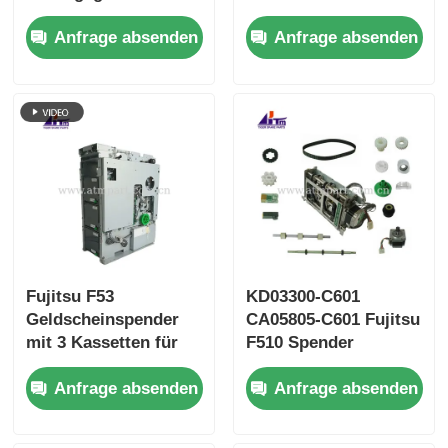
Android-Selbstkasse
0517268 ATM Teile
Anfrage absenden
Anfrage absenden
Fujitsu F53
KD03300-C601
Geldscheinspender
CA05805-C601 Fujitsu
mit 3 Kassetten für
F510 Spender
Geldautomaten
Notenzuführer
Anfrage absenden
Anfrage absenden
Bitcoin Kiosk
Geldautomaten Teile