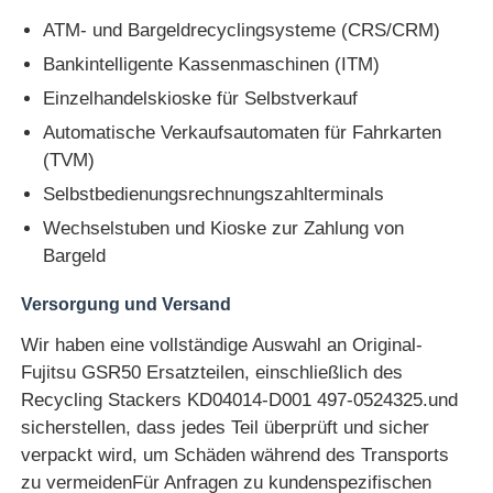
ATM- und Bargeldrecyclingsysteme (CRS/CRM)
Glory NMD ATM-Teile
Bankintelligente Kassenmaschinen (ITM)
Einzelhandelskioske für Selbstverkauf
OKI ATM-Teile
Automatische Verkaufsautomaten für Fahrkarten
(TVM)
Genmega ATM -Teile
Selbstbedienungsrechnungszahlterminals
Wechselstuben und Kioske zur Zahlung von
Bargeld
Rechnungsprüfer
Versorgung und Versand
Banknoten-Sortierer
Wir haben eine vollständige Auswahl an Original-
Fujitsu GSR50 Ersatzteilen, einschließlich des
Recycling Stackers KD04014-D001 497-0524325.und
Rechnungszähler
sicherstellen, dass jedes Teil überprüft und sicher
verpackt wird, um Schäden während des Transports
Karten-Drucker
zu vermeidenFür Anfragen zu kundenspezifischen