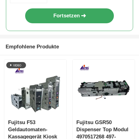
2772
Y106
Y611
7603
KD02901-
KD04014-
KD03813-
KD03678-
Fortsetzen
2776
Y555
0062
Y294
KD02902-
KD04014-
KD03813-
KD03813-
7601
Y555
0062
0162
Empfohlene Produkte
KD04014-
KD04014-
KD03813-
Noch mehr.
Y562
Y561
0161
Fujitsu F53
Fujitsu GSR50
Geldautomaten-
Dispenser Top Modul
Kassagegerät Kiosk
4970517268 497-