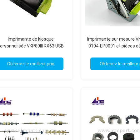
Imprimante de kiosque
Imprimante sur mesure VK
ersonnalisée VKP80III RX63 USB
0104-EP0091 et pièces d
S232 arrière CN 915DX010700300
OEM
Obtenez le meilleur prix
Obtenez le meilleur 