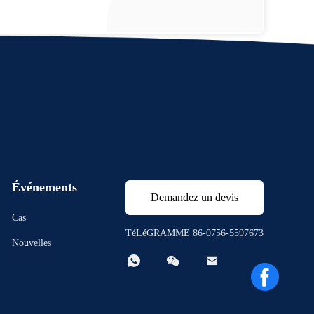
Événements
Demandez un devis
Cas
TéLéGRAMME 86-0756-5597673
Nouvelles


