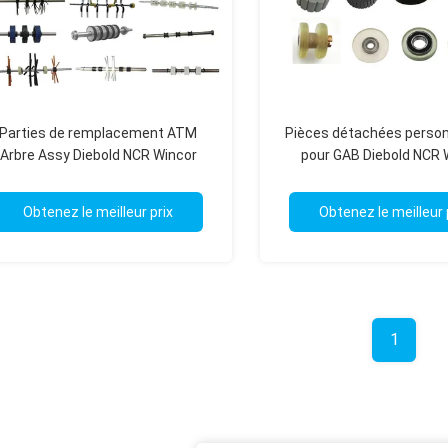
Parties de remplacement ATM
Pièces détachées person
Arbre Assy Diebold NCR Wincor
pour GAB Diebold NCR 
Hyosung Fujitsu Genmega
Hyosung Hitachi Fujits
Genmega OKI
Obtenez le meilleur prix
Obtenez le meilleur 
1