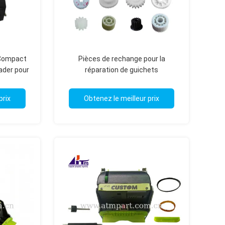
Compact
Pièces de rechange pour la
ader pour
réparation de guichets
iques
automatiques (GAB) pour NCR
Diebold Wincor Hyosung GRG Fujitsu
prix
Obtenez le meilleur prix
NMD