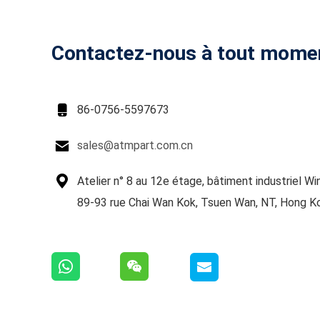
Contactez-nous à tout mome

86-0756-5597673

sales@atmpart.com.cn

Atelier n° 8 au 12e étage, bâtiment industriel Win
89-93 rue Chai Wan Kok, Tsuen Wan, NT, Hong K