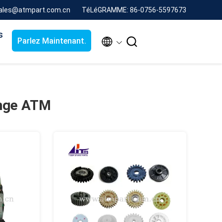
sales@atmpart.com.cn
TéLéGRAMME: 86-0756-5597673
s


Parlez Maintenant.
ange ATM