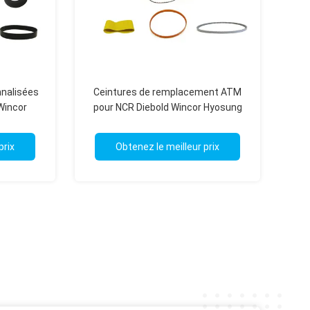
nalisées
Ceintures de remplacement ATM
Wincor
pour NCR Diebold Wincor Hyosung
u Glory
GRG Fujitsu et plus
prix
Obtenez le meilleur prix