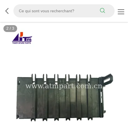
2
/
3