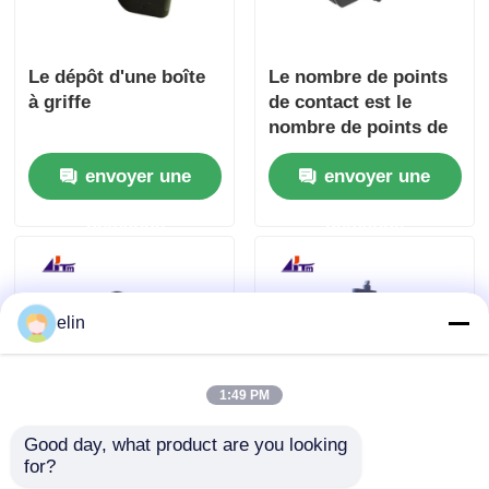
Le dépôt d'une boîte
Le nombre de points
à griffe
de contact est le
nombre de points de
contact de l'appareil
envoyer une
envoyer une
demande
demande
elin
1:49 PM
Good day, what product are you looking 
49225260000B 49-
49225258000B
for?
225260-000B Diebold
Diebold AFD Picker