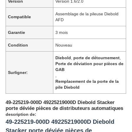
Version
Version 1.6/2.0
Assemblage de la pileuse Diebold
Compatible
AFD
Garantie
3 mois
Condition
Nouveau
Diebold
,
porte de détournement
,
Porte de déviation pour pièces de
GAB
Surligner:
,
Remplacement de la porte de la
pile Diebold
49-225219-000D 49225219000D Diebold Stacker
porte déviée pièces de distributeurs automatiques
description de:
49-225219-000D 49225219000D Diebold
Stacker porte déviée pièces de