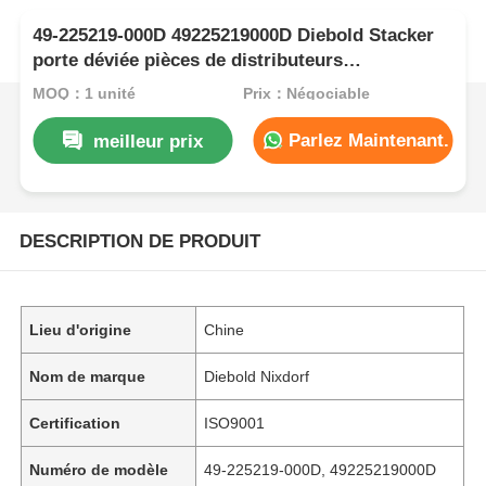
49-225219-000D 49225219000D Diebold Stacker
porte déviée pièces de distributeurs
automatiques
MOQ：1 unité
Prix：Négociable
Parlez Maintenant.
meilleur prix
DESCRIPTION DE PRODUIT
Lieu d'origine
Chine
Nom de marque
Diebold Nixdorf
Certification
ISO9001
Numéro de modèle
49-225219-000D, 49225219000D