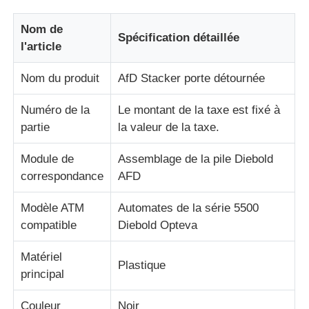
Nom de
Spécification détaillée
A propos de nous
l'article
Nom du produit
AfD Stacker porte détournée
Visite d'usine
Numéro de la
Le montant de la taxe est fixé à
partie
la valeur de la taxe.
Contrôle de la qualité
Module de
Assemblage de la pile Diebold
Contact
correspondance
AFD
Modèle ATM
Automates de la série 5500
nouvelles
compatible
Diebold Opteva
Matériel
Tous les cas
Plastique
principal
Demande de soumission
Couleur
Noir