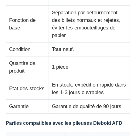
Séparation par détournement
Pièces pour ATM Diebold
Fonction de
des billets normaux et rejetés,
base
éviter les embouteillages de
papier
Pièces ATM NCR
Condition
Tout neuf.
Pièces d'atmosphère de Wincor
Quantité de
1 pièce
produit
Pièces de distributeurs Hyosung
En stock, expédition rapide dans
État des stocks
les 1-3 jours ouvrables
Pièces de distributeurs automatiques Fujitsu
Garantie
Garantie de qualité de 90 jours
Pièces de distributeurs automatiques Hitachi
Parties compatibles avec les pileuses Diebold AFD
Pièces d'atmosphère de GRG