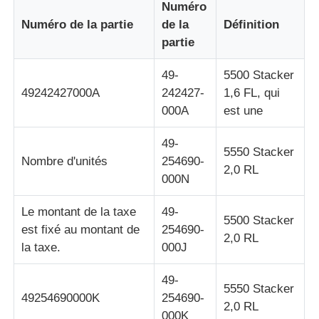
Numéro
Numéro de la partie
de la
Définition
Pièces de guichet automatique Glory NMD
partie
49-
5500 Stacker
Pièces de distributeurs automatiques OKI
49242427000A
242427-
1,6 FL, qui
000A
est une
Parties Genmega ATM
49-
5550 Stacker
Nombre d'unités
254690-
2,0 RL
Accepteur de factures
000N
Le montant de la taxe
49-
Tri des billets de banque
5500 Stacker
est fixé au montant de
254690-
2,0 RL
la taxe.
000J
compteur de facture
49-
5550 Stacker
49254690000K
254690-
Imprimante de carte
2,0 RL
000K