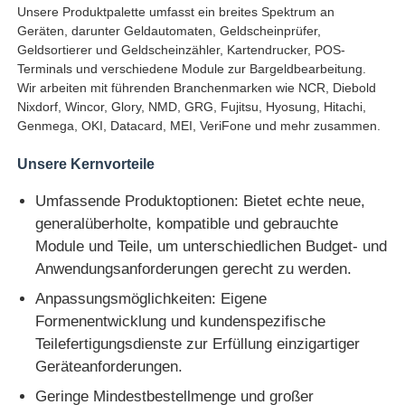
Unsere Produktpalette umfasst ein breites Spektrum an
Geräten, darunter Geldautomaten, Geldscheinprüfer,
Pos-Maschine
Geldsortierer und Geldscheinzähler, Kartendrucker, POS-
Terminals und verschiedene Module zur Bargeldbearbeitung.
Wir arbeiten mit führenden Branchenmarken wie NCR, Diebold
Ersatzteile für Geldautomaten
Nixdorf, Wincor, Glory, NMD, GRG, Fujitsu, Hyosung, Hitachi,
Genmega, OKI, Datacard, MEI, VeriFone und mehr zusammen.
Geldautomat
Unsere Kernvorteile
Umfassende Produktoptionen: Bietet echte neue,
Münzrecycler
generalüberholte, kompatible und gebrauchte
Module und Teile, um unterschiedlichen Budget- und
Anwendungsanforderungen gerecht zu werden.
Anpassungsmöglichkeiten: Eigene
Formenentwicklung und kundenspezifische
Teilefertigungsdienste zur Erfüllung einzigartiger
Geräteanforderungen.
Geringe Mindestbestellmenge und großer