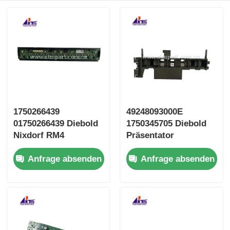
1750266439
49248093000E
01750266439 Diebold
1750345705 Diebold
Nixdorf RM4
Präsentator
Bandsensor
Schlagplatte
Anfrage absenden
Anfrage absenden
Bewegungsgeräte
Geldautomaten Teile