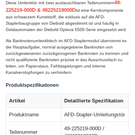
49-
Diese Umlenktür mit zwei austauschbaren Teilenummern
225219-000D & 49225219000D
ist eine Kernkomponente
aus schwarzem Kunststoff, die exklusiv auf die AFD-
Staplerbaugruppe von Diebold abgestimmt ist und häufig in
Geldautomaten der Diebold Opteva 5500-Serie eingesetzt wird.
Als Banknotenumlenkblech im AFD-Staplermodul übernimmt es
die Hauptaufgabe, normal ausgegebene Banknoten von
zurückgewiesenen zurückgezogenen Banknoten zu trennen und
nicht qualifizierte Banknoten präzise in das Ausschussfach zu
leiten, um Papierstaus, Fehlstapelungen und interne
Kanalverstopfungen zu verhindern.
Produktspezifikationen
Startseite
Artikel
Detaillierte Spezifikation
Produkte
Produktname
AFD-Stapler-Umleitungstür
49-225219-000D /
Teilenummer
Videos