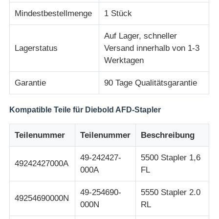
Mindestbestellmenge
1 Stück
Diebold ATM-Teile
Auf Lager, schneller
Lagerstatus
Versand innerhalb von 1-3
NCR-Geldautomatenteile
Werktagen
Garantie
90 Tage Qualitätsgarantie
Ersatzteile für Wincor-Geldautomaten
Kompatible Teile für Diebold AFD-Stapler
Hyosung ATM-Teile
Teilenummer
Teilenummer
Beschreibung
Fujitsu Geldautomaten-Teile
49-242427-
5500 Stapler 1,6
49242427000A
000A
FL
Hitachi-Geldautomaten-Teile
49-254690-
5550 Stapler 2.0
49254690000N
000N
RL
GRG ATM-Teile