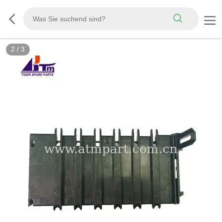
2
/
3