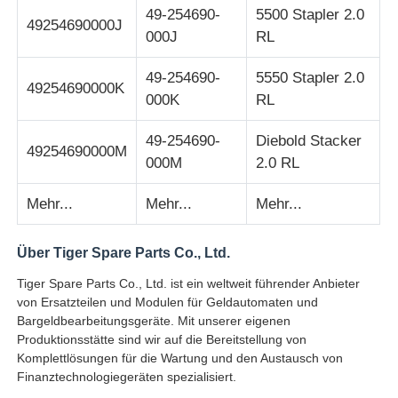
49-254690-
5500 Stapler 2.0
49254690000J
000J
RL
Glory NMD ATM-Teile
49-254690-
5550 Stapler 2.0
49254690000K
OKI ATM-Teile
000K
RL
49-254690-
Diebold Stacker
49254690000M
Genmega ATM -Teile
000M
2.0 RL
Mehr...
Mehr...
Mehr...
Rechnungsprüfer
Über Tiger Spare Parts Co., Ltd.
Banknoten-Sortierer
Tiger Spare Parts Co., Ltd. ist ein weltweit führender Anbieter
von Ersatzteilen und Modulen für Geldautomaten und
Bargeldbearbeitungsgeräte. Mit unserer eigenen
Rechnungszähler
Produktionsstätte sind wir auf die Bereitstellung von
Komplettlösungen für die Wartung und den Austausch von
Finanztechnologiegeräten spezialisiert.
Karten-Drucker