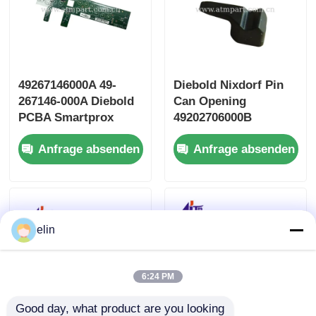
49267146000A 49-
Diebold Nixdorf Pin
267146-000A Diebold
Can Opening
PCBA Smartprox
49202706000B
Tastatur 2.0
49202706000D
Anfrage absenden
Anfrage absenden
49202706000E
elin
6:24 PM
Good day, what product are you looking 