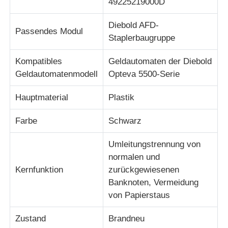
49225219000D
Diebold AFD-
Über uns
Passendes Modul
Staplerbaugruppe
Kompatibles
Geldautomaten der Diebold
Fabrik Tour
Geldautomatenmodell
Opteva 5500-Serie
Qualitätskontrolle
Hauptmaterial
Plastik
Farbe
Schwarz
Kontakt
Umleitungstrennung von
normalen und
Nachrichten
Kernfunktion
zurückgewiesenen
Banknoten, Vermeidung
Alle Fälle
von Papierstaus
Zustand
Brandneu
Referenzen