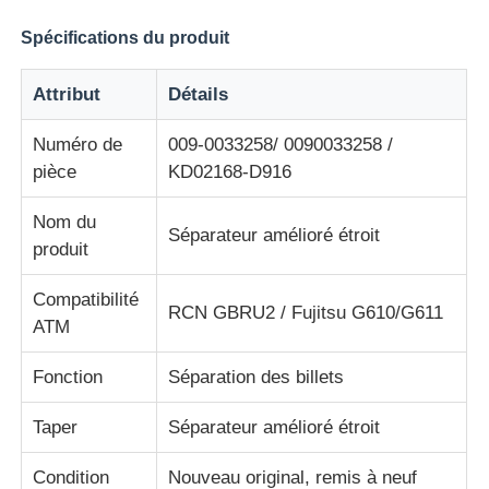
Spécifications du produit
A propos de nous
Attribut
Détails
Visite d'usine
Numéro de
009-0033258/ 0090033258 /
pièce
KD02168-D916
Contrôle de la qualité
Nom du
Séparateur amélioré étroit
produit
Contact
Compatibilité
RCN GBRU2 / Fujitsu G610/G611
ATM
nouvelles
Fonction
Séparation des billets
Tous les cas
Taper
Séparateur amélioré étroit
Condition
Nouveau original, remis à neuf
Demande de soumission