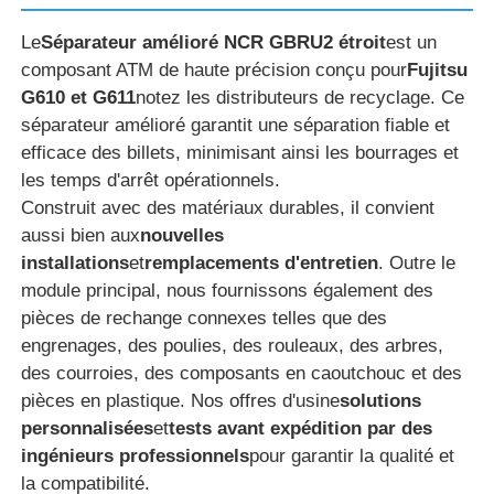
Le
Séparateur amélioré NCR GBRU2 étroit
est un
composant ATM de haute précision conçu pour
Fujitsu
G610 et G611
notez les distributeurs de recyclage. Ce
séparateur amélioré garantit une séparation fiable et
efficace des billets, minimisant ainsi les bourrages et
les temps d'arrêt opérationnels.
Construit avec des matériaux durables, il convient
aussi bien aux
nouvelles
installations
et
remplacements d'entretien
. Outre le
module principal, nous fournissons également des
pièces de rechange connexes telles que des
engrenages, des poulies, des rouleaux, des arbres,
Aperçu
des courroies, des composants en caoutchouc et des
pièces en plastique. Nos offres d'usine
solutions
Produits
personnalisées
et
tests avant expédition par des
ingénieurs professionnels
pour garantir la qualité et
la compatibilité.
Vidéos