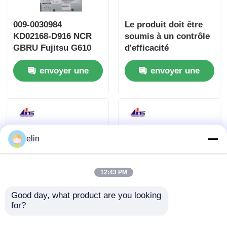
009-0030984
Le produit doit être
KD02168-D916 NCR
soumis à un contrôle
GBRU Fujitsu G610
d'efficacité
G611 Séparateur
supérieure.
envoyer une
envoyer une
amélioré
demande
demande
elin
12:43 PM
Good day, what product are you looking 
NCR Fujitsu GBRU
497-0508207 497-
for?
G610 G611 Poubelle
0502074 Tête
de rejet KD02158-
d'impression