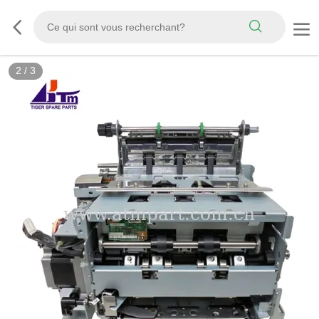
2
/
3