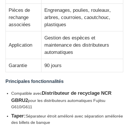
Pièces de
Engrenages, poulies, rouleaux,
Pièces pour ATM Diebold
rechange
arbres, courroies, caoutchouc,
associées
plastiques
Pièces ATM NCR
Gestion des espèces et
Application
maintenance des distributeurs
Pièces d'atmosphère de Wincor
automatiques
Garantie
90 jours
Pièces de distributeurs Hyosung
Principales fonctionnalités
Pièces de distributeurs automatiques Fujitsu
Distributeur de recyclage NCR
Compatible avec
GBRU2
pour les distributeurs automatiques Fujitsu
Pièces de distributeurs automatiques Hitachi
G610/G611
Taper:
Séparateur étroit amélioré avec séparation améliorée
des billets de banque
Pièces d'atmosphère de GRG