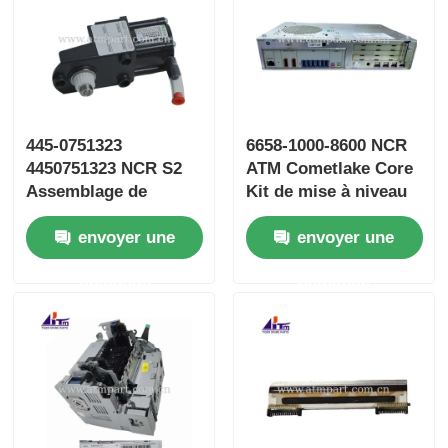
445-0751323
6658-1000-8600 NCR
4450751323 NCR S2
ATM Cometlake Core
Assemblage de
Kit de mise à niveau
pompe à vide Pièces
PC Core
envoyer une
envoyer une
ATM
demande
demande