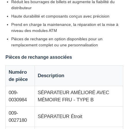
Réduit les bourrages de billets et augmente la fiabilité du
distributeur
Pièces de guichet automatique Glory NMD
Haute durabilité et composants conçus avec précision
Prend en charge la maintenance, la réparation et la mise à
niveau des modules ATM
Pièces de distributeurs automatiques OKI
Pièces de rechange en option disponibles pour un
remplacement complet ou une personnalisation
Parties Genmega ATM
Pièces de rechange associées
Accepteur de factures
Numéro
Description
de pièce
Tri des billets de banque
009-
SÉPARATEUR AMÉLIORÉ AVEC
0030984
MÉMOIRE FRU - TYPE B
compteur de facture
009-
SÉPARATEUR Étroit
0027180
Imprimante de carte