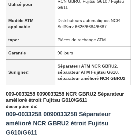
RCN GBRU, Fujitsu G610 / Fujitsu
Utilisé pour
G611
Modèle ATM
Distributeurs automatiques NCR
applicable
SelfServ 6626/6684/6687
taper
Pièces de rechange ATM
Garantie
90 jours
Séparateur ATM NCR GBRU2
,
Surligner:
séparateur ATM Fujitsu G610
,
séparateur amélioré NCR GBRU2
009-0033258 0090033258 NCR GBRU2 Séparateur
amélioré étroit Fujitsu G610/G611
description de:
009-0033258 0090033258 Séparateur
amélioré NCR GBRU2 étroit Fujitsu
G610/G611