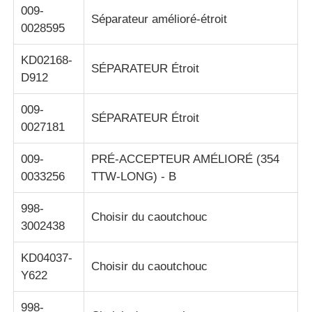
009-
Séparateur amélioré-étroit
0028595
machine à poser
KD02168-
SÉPARATEUR Étroit
Pièces de rechange ATM
D912
009-
SÉPARATEUR Étroit
Distributeur automatique de billets
0027181
009-
PRÉ-ACCEPTEUR AMÉLIORÉ (354
Recycleur de pièces
0033256
TTW-LONG) - B
998-
Choisir du caoutchouc
3002438
KD04037-
Choisir du caoutchouc
Y622
998-