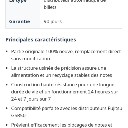
billets
Pièces de guichet automatique Glory NMD
Garantie
90 jours
Pièces de distributeurs automatiques OKI
Principales caractéristiques
Parties Genmega ATM
Partie originale 100% neuve, remplacement direct
sans modification
La structure usinée de précision assure une
Accepteur de factures
alimentation et un recyclage stables des notes
Construction haute résistance pour une longue
Tri des billets de banque
durée de vie et un fonctionnement 24 heures sur
24 et 7 jours sur 7
compteur de facture
Compatibilité parfaite avec les distributeurs Fujitsu
GSR50
Imprimante de carte
Prévient efficacement les blocages de notes et