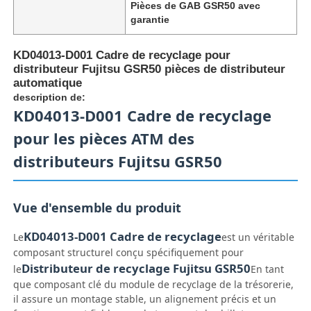
Pièces de GAB GSR50 avec
garantie
KD04013-D001 Cadre de recyclage pour
distributeur Fujitsu GSR50 pièces de distributeur
automatique
description de:
KD04013-D001 Cadre de recyclage
pour les pièces ATM des
distributeurs Fujitsu GSR50
Vue d'ensemble du produit
Aperçu
KD04013-D001 Cadre de recyclage
Le
est un véritable
composant structurel conçu spécifiquement pour
Produits
Distributeur de recyclage Fujitsu GSR50
le
En tant
que composant clé du module de recyclage de la trésorerie,
il assure un montage stable, un alignement précis et un
Vidéos