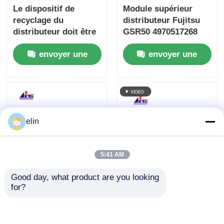
Le dispositif de
Module supérieur
recyclage du
distributeur Fujitsu
distributeur doit être
GSR50 4970517268
équipé d'un système
497-0517268 Pièces
envoyer une
envoyer une
de recyclage de
de DAB
l'appareil.
demande
demande
elin
5:41 AM
Good day, what product are you looking 
Le produit doit être
Distributeur de billets
for?
soumis à un contrôle
Fujitsu F53 Kiosque
d'approvisionnement
Android Machine de
en eau.
paiement