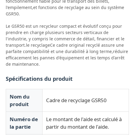
fonctionnement fiable pour le transport des billets,
l'empilement,et fonctions de recyclage au sein du système
GSR50.
A propos de nous
Le GSR50 est un recycleur compact et évolutif conçu pour
prendre en charge plusieurs secteurs verticaux de
Visite d'usine
l'industrie, y compris le commerce de détail, financier et le
transport.le recyclageCe cadre original recyclé assure une
parfaite compatibilité et une durabilité à long terme,réduire
Contrôle de la qualité
efficacement les pannes d'équipement et les temps d'arrêt
de maintenance.
Contact
Spécifications du produit
nouvelles
Nom du
Cadre de recyclage GSR50
produit
Tous les cas
Numéro de
Le montant de l'aide est calculé à
la partie
partir du montant de l'aide.
Demande de soumission