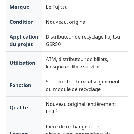
Marque
Le Fujitsu
Pièces pour ATM Diebold
Condition
Nouveau, original
Pièces ATM NCR
Application
Distributeur de recyclage Fujitsu
du projet
GSR50
Pièces d'atmosphère de Wincor
ATM, distributeur de billets,
Utilisation
kiosque en libre service
Pièces de distributeurs Hyosung
Soutien structurel et alignement
Fonction
du module de recyclage
Pièces de distributeurs automatiques Fujitsu
Nouveau original, entièrement
Qualité
Pièces de distributeurs automatiques Hitachi
testé
Pièce de rechange pour
Pièces d'atmosphère de GRG
Le type
distributeur automatique de