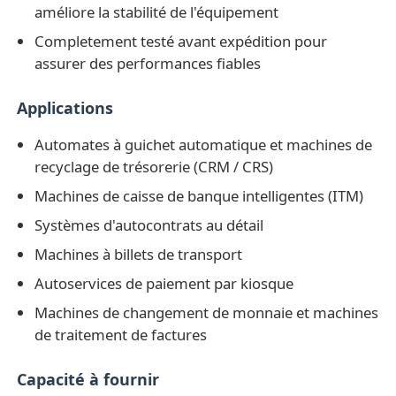
améliore la stabilité de l'équipement
machine à poser
Completement testé avant expédition pour
assurer des performances fiables
Pièces de rechange ATM
Applications
Automates à guichet automatique et machines de
Distributeur automatique de billets
recyclage de trésorerie (CRM / CRS)
Machines de caisse de banque intelligentes (ITM)
Recycleur de pièces
Systèmes d'autocontrats au détail
Machines à billets de transport
Autoservices de paiement par kiosque
Machines de changement de monnaie et machines
de traitement de factures
Capacité à fournir