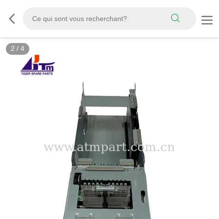
2
/
4