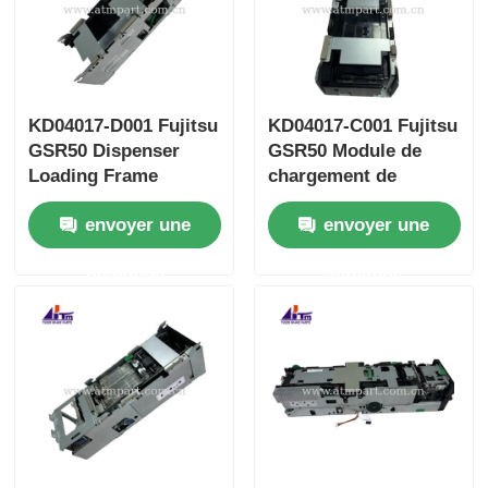
KD04017-D001 Fujitsu
KD04017-C001 Fujitsu
GSR50 Dispenser
GSR50 Module de
Loading Frame
chargement de
Pièces de borne de
cassette + cadre
envoyer une
envoyer une
distributeur
automatique
demande
demande