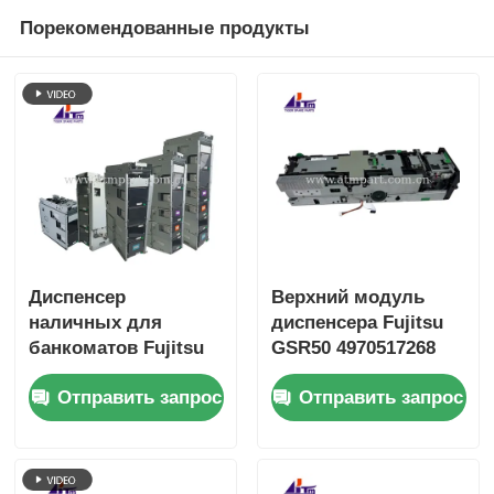
Порекомендованные продукты
Диспенсер
Верхний модуль
наличных для
диспенсера Fujitsu
банкоматов Fujitsu
GSR50 4970517268
F53, киоск на
497-0517268 запчасти
Отправить запрос
Отправить запрос
Android, машина
для банкоматов
самообслуживания