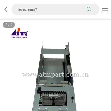
2
/
4