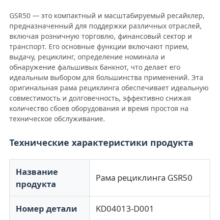
GSR50 — это компактный и масштабируемый ресайклер,
предназначенный для поддержки различных отраслей,
О Компании
включая розничную торговлю, финансовый сектор и
транспорт. Его основные функции включают прием,
выдачу, рециклинг, определение номинала и
Наша фабрика
обнаружение фальшивых банкнот, что делает его
идеальным выбором для большинства применений. Эта
оригинальная рама рециклинга обеспечивает идеальную
контроль качества
совместимость и долговечность, эффективно снижая
количество сбоев оборудования и время простоя на
техническое обслуживание.
контактные данные
Технические характеристики продукта
Новости
Название
Рама рециклинга GSR50
продукта
Все случаи
Номер детали
KD04013-D001
Отправить запрос