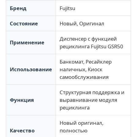
Бренд
Fujitsu
Части для банкомата Diebold
Состояние
Новый, Оригинал
Запчасти для банкоматов NCR
Диспенсер с функцией
Применение
рециклинга Fujitsu GSR50
Запчасти для банкоматов Wincor
Банкомат, Ресайклер
Использование
наличных, Киоск
Части банкомата Hyosung
самообслуживания
Структурная поддержка и
Части для банкоматов Fujitsu
Функция
выравнивание модуля
рециклинга
Части для банкоматов Hitachi
Новый оригинал,
Качество
полностью
Части GRG ATM