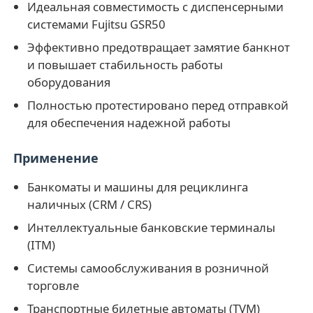
Идеальная совместимость с диспенсерными
системами Fujitsu GSR50
Пост-машина
Эффективно предотвращает замятие банкнот
и повышает стабильность работы
Запасные части для банкоматов
оборудования
Полностью протестировано перед отправкой
Банкомат
для обеспечения надежной работы
Применение
Переработчик монет
Банкоматы и машины для рециклинга
наличных (CRM / CRS)
Интеллектуальные банковские терминалы
(ITM)
Системы самообслуживания в розничной
торговле
Транспортные билетные автоматы (TVM)