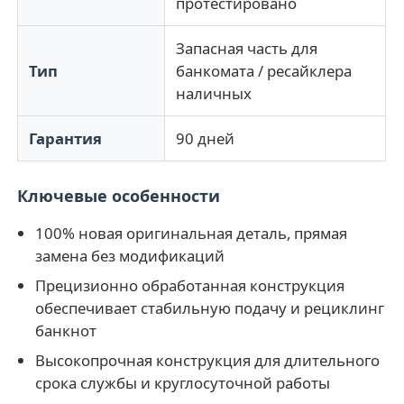
протестировано
Glory NMD Запчасти для банкоматов
Запасная часть для
Тип
банкомата / ресайклера
наличных
Части для банкоматов OKI
Гарантия
90 дней
Genmega ATM
Ключевые особенности
Купюроприемник
100% новая оригинальная деталь, прямая
замена без модификаций
Сортировщик банкнот
Прецизионно обработанная конструкция
обеспечивает стабильную подачу и рециклинг
банкнот
счетчик счета
Высокопрочная конструкция для длительного
срока службы и круглосуточной работы
Принтер карты