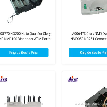
08770 NQ200 Note Qualifier Glory
A006473 Glory NMD D
D NMD100 Dispenser ATM Parts
NMD050 NC251 Casset
machine onderdel
Krijg de Beste Prijs
Krijg de Beste Prij