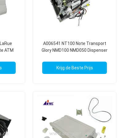
eLaRue
A006541 NT100 Note Transport
te ATM
Glory NMD100 NMD050 Dispenser
en
ATM Onderdelen
s
Krijg de Beste Prijs