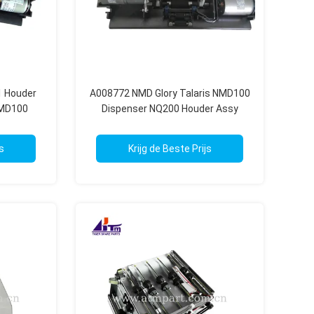
 Houder
A008772 NMD Glory Talaris NMD100
NMD100
Dispenser NQ200 Houder Assy
s
Krijg de Beste Prijs