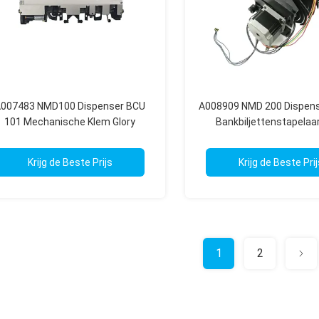
007483 NMD100 Dispenser BCU
A008909 NMD 200 Dispen
101 Mechanische Klem Glory
Bankbiljettenstapelaar
Geldautomaat Onderdelen
NMD100 Geldautomaat On
Krijg de Beste Prijs
Krijg de Beste Prij
1
2