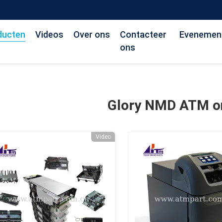
ducten
Videos
Over ons
Contacteer
Evenemen
ons
Glory NMD ATM o
Video