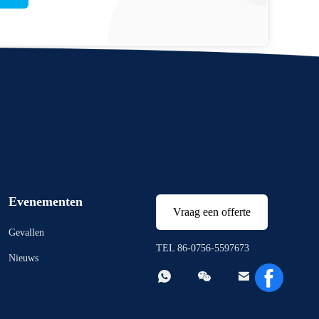
Evenementen
Vraag een offerte
Gevallen
TEL 86-0756-5597673
Nieuws


