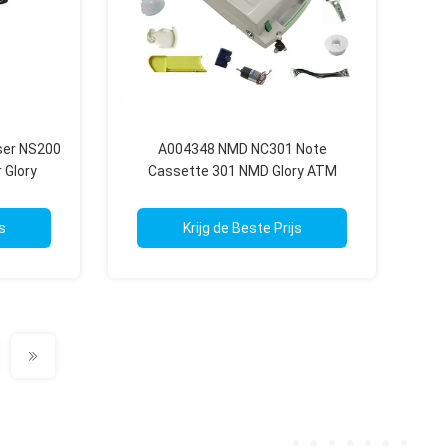
ser NS200
A004348 NMD NC301 Note
 Glory
Cassette 301 NMD Glory ATM
derdelen
Onderdelen
s
Krijg de Beste Prijs