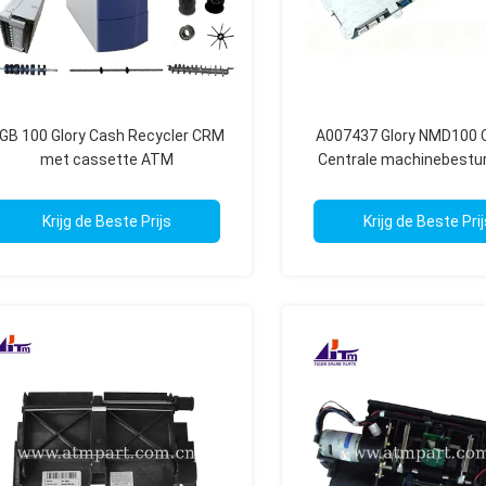
GB 100 Glory Cash Recycler CRM
A007437 Glory NMD100
met cassette ATM
Centrale machinebestur
reserveonderdeel
ATM-onderdelen
Krijg de Beste Prijs
Krijg de Beste Prij