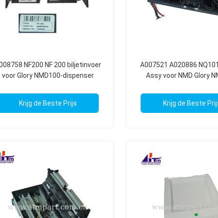
008758 NF200 NF 200 biljetinvoer
A007521 A020886 NQ101
voor Glory NMD100-dispenser
Assy voor NMD Glory 
Dispenser
Krijg de Beste Prijs
Krijg de Beste Prij