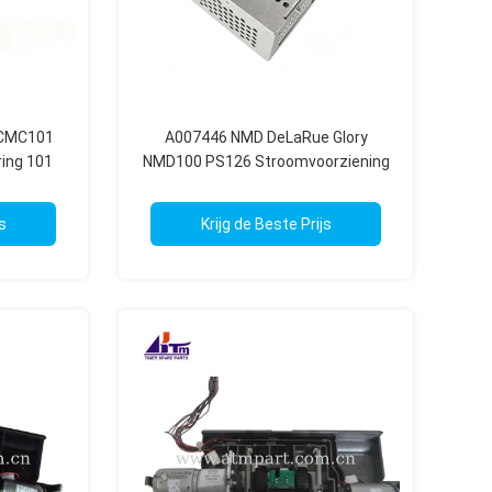
 CMC101
A007446 NMD DeLaRue Glory
ing 101
NMD100 PS126 Stroomvoorziening
Automaten
s
Krijg de Beste Prijs