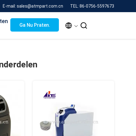
E-mail: sales@atmpart.com.cn
TEL: 86-0756-5597673
ten


Ga Nu Praten.
nderdelen