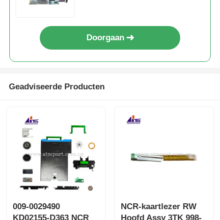
Doorgaan
Geadviseerde Producten
009-0029490
NCR-kaartlezer RW
KD02155-D363 NCR
Hoofd Assy 3TK 998-