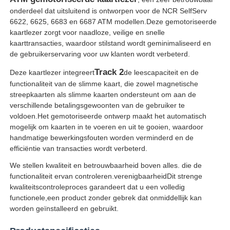
onderdeel dat uitsluitend is ontworpen voor de NCR SelfServ
6622, 6625, 6683 en 6687 ATM modellen.Deze gemotoriseerde
kaartlezer zorgt voor naadloze, veilige en snelle
kaarttransacties, waardoor stilstand wordt geminimaliseerd en
de gebruikerservaring voor uw klanten wordt verbeterd.
Track 2
Deze kaartlezer integreert
de leescapaciteit en de
functionaliteit van de slimme kaart, die zowel magnetische
streepkaarten als slimme kaarten ondersteunt om aan de
verschillende betalingsgewoonten van de gebruiker te
voldoen.Het gemotoriseerde ontwerp maakt het automatisch
mogelijk om kaarten in te voeren en uit te gooien, waardoor
handmatige bewerkingsfouten worden verminderd en de
efficiëntie van transacties wordt verbeterd.
Thuis
We stellen kwaliteit en betrouwbaarheid boven alles. die de
functionaliteit ervan controleren.verenigbaarheidDit strenge
kwaliteitscontroleproces garandeert dat u een volledig
Producten
functionele,een product zonder gebrek dat onmiddellijk kan
worden geïnstalleerd en gebruikt.
Videos