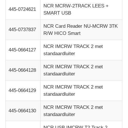
NCR MCRW-2TRACK LEES +
445-0724621
pinautomaat
SMART USB
NCR Card Reader NU-MCRW 3TK
445-0737837
ATM-reserveonderdelen
R/W HICO Smart
NCR IMCRW TRACK 2 met
Geldautomaat
445-0664127
standaardluiter
NCR IMCRW TRACK 2 met
Muntrecycler
445-0664128
standaardluiter
NCR IMCRW TRACK 2 met
445-0664129
standaardluiter
NCR IMCRW TRACK 2 met
445-0664130
standaardluiter
NCR USB IMCRW T2 Track 2