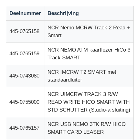
Deelnummer
Beschrijving
Glory NMD ATM onderdelen
NCR Nemo MCRW Track 2 Read +
445-0765158
OKI ATM-onderdelen
Smart
NCR NEMO ATM kaartlezer HiCo 3
445-0765159
Genmega ATM -onderdelen
Track SMART
NCR IMCRW T2 SMART met
Factuuracceptant
445-0743080
standaardluiter
NCR UIMCRW TRACK 3 R/W
Bankbiljetten sorteren
445-0755000
READ WRITE HICO SMART WITH
STD SCHUTTER (Studio-afsluiting)
rekeningsteller
NCR USB NEMO 3TK R/W HICO
445-0765157
SMART CARD LEASER
Kaartprinter