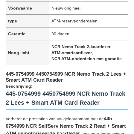
Voorwaarde
Nieuw origineel
type
ATM-reserveonderdelen
Garantie
90 dagen
NCR Nemo Track 2-kaartlezer
,
Hoog licht:
ATM-smartcardlezer
,
NCR ATM-onderdelen met garantie
445-0754999 4450754999 NCR Nemo Track 2 Lees +
Smart ATM Card Reader
beschrijving:
445-0754999 4450754999 NCR Nemo Track
2 Lees + Smart ATM Card Reader
445-
Verbeter de prestaties van uw geldautomaat met de
0754999 NCR SelfServ Nemo Track 2 Read + Smart
ATM gemotoriseerde kaartlezer
, een zeer betrouwbaar