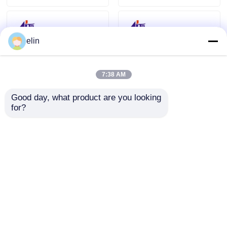
elin
7:38 AM
Good day, what product are you looking 
for?
NCR-
NCR NEMO
voedingsschakelaarmodus
Kaartlezer HiCo 3
754W 009-0031459
Track SMART 445-
009-0037060 009-
0765159 4450765159
Aanvraag sturen
Aanvraag sturen
0029870
Thuis
Ongeveer ons
Contacteer ons
Desktop Site
Sitemap
Privacybeleid