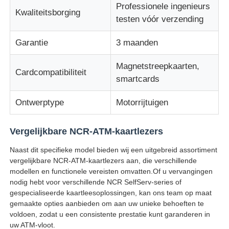
Professionele ingenieurs
Kwaliteitsborging
testen vóór verzending
Diebold ATM-onderdelen
Garantie
3 maanden
NCR ATM-onderdelen
Magnetstreepkaarten,
Cardcompatibiliteit
smartcards
Wincor ATM-onderdelen
Ontwerptype
Motorrijtuigen
Hyosung ATM onderdelen
Vergelijkbare NCR-ATM-kaartlezers
Naast dit specifieke model bieden wij een uitgebreid assortiment
Fujitsu ATM-onderdelen
vergelijkbare NCR-ATM-kaartlezers aan, die verschillende
modellen en functionele vereisten omvatten.Of u vervangingen
nodig hebt voor verschillende NCR SelfServ-series of
Hitachi ATM-onderdelen
gespecialiseerde kaartleesoplossingen, kan ons team op maat
gemaakte opties aanbieden om aan uw unieke behoeften te
voldoen, zodat u een consistente prestatie kunt garanderen in
De Delen van GRG ATM
uw ATM-vloot.