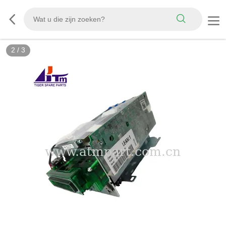
2
/
3