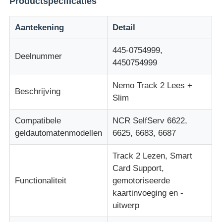
Productspecificaties
Aantekening
Detail
Over ons
445-0754999,
Deelnummer
Fabrieksreis
4450754999
Nemo Track 2 Lees +
Beschrijving
Kwaliteitscontrole
Slim
Compatibele
NCR SelfServ 6622,
Contacteer ons
geldautomatenmodellen
6625, 6683, 6687
nieuws
Track 2 Lezen, Smart
Card Support,
Functionaliteit
gemotoriseerde
Alle Gevallen
kaartinvoeging en -
uitwerp
Vraag een offerte aan