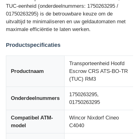
TUC-eenheid (onderdeelnummers: 1750263295 /
01750263295) is de betrouwbare keuze om de
Over ons
uitvaltijd te minimaliseren en uw geldautomaten met
maximale efficiëntie te laten werken.
Fabrieksreis
Productspecificaties
Kwaliteitscontrole
Transporteenheid Hoofd
Productnaam
Escrow CRS ATS-BO-TR
Contacteer ons
(TUC) RM3
1750263295,
nieuws
Onderdeelnummers
01750263295
Alle Gevallen
Compatibel ATM-
Wincor Nixdorf Cineo
model
C4040
Vraag een offerte aan