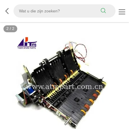
2
/
2