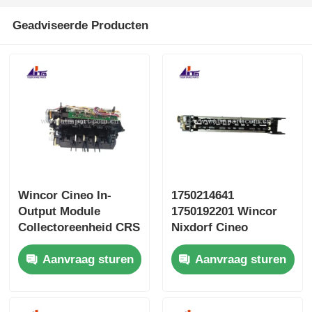
Geadviseerde Producten
Wincor Cineo In-
1750214641
Output Module
1750192201 Wincor
Collectoreenheid CRS
Nixdorf Cineo
1750220022
Transfer Unit Veilig
Aanvraag sturen
Aanvraag sturen
1750131626
CRS ATS