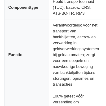
Hoofd transporteenheid
Componenttype
(TUC), Escrow, CRS,
Diebold ATM-onderdelen
ATS-BO-TR, RM3
Verantwoordelijk voor het
NCR ATM-onderdelen
transport van
bankbiljetten, escrow en
Wincor ATM-onderdelen
verwerking in
geldverwerkingssystemen
Functie
bij geldautomaten; zorgt
Hyosung ATM onderdelen
voor een soepele en
nauwkeurige beweging
van bankbiljetten tijdens
Fujitsu ATM-onderdelen
stortingen, opnames en
transacties
Hitachi ATM-onderdelen
100% getest vóór
verzending om
De Delen van GRG ATM