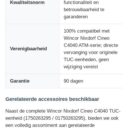
Kwaliteitsnorm
functionaliteit en
betrouwbaarheid te
Glory NMD ATM onderdelen
garanderen
100% compatibel met
OKI ATM-onderdelen
Wincor Nixdorf Cineo
C4040 ATM-serie; directe
Verenigbaarheid
Genmega ATM -onderdelen
vervanging voor originele
TUC-eenheden, geen
wijziging vereist
Factuuracceptant
Garantie
90 dagen
Bankbiljetten sorteren
Gerelateerde accessoires beschikbaar
rekeningsteller
Naast de complete Wincor Nixdorf Cineo C4040 TUC-
eenheid (1750263295 / 01750263295), bieden we ook
Kaartprinter
een volledig assortiment aan gerelateerde