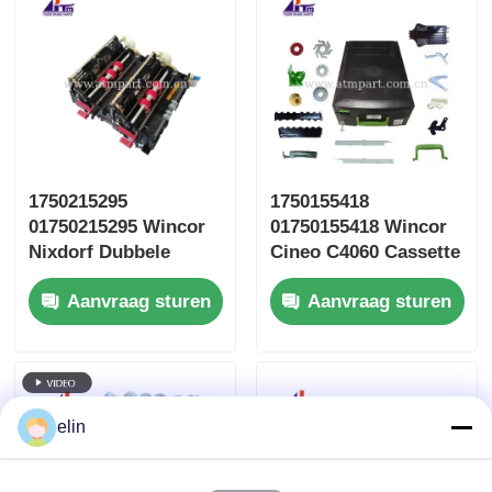
1750215295
1750155418
01750215295 Wincor
01750155418 Wincor
Nixdorf Dubbele
Cineo C4060 Cassette
onttrekkingsunit
Rec BC Lock ATM
Aanvraag sturen
Aanvraag sturen
MDMS CMD-V5 DA
Onderdelen
elin