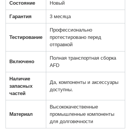
Состояние
Новый
Glory NMD Запчасти для банкоматов
Гарантия
3 месяца
Профессионально
Части для банкоматов OKI
Тестирование
протестировано перед
отправкой
Genmega ATM
Полная транспортная сборка
Включено
AFD
Купюроприемник
Наличие
Да, компоненты и аксессуары
запасных
Сортировщик банкнот
доступны.
частей
счетчик счета
Высококачественные
Материал
промышленные компоненты
для долговечности
Принтер карты