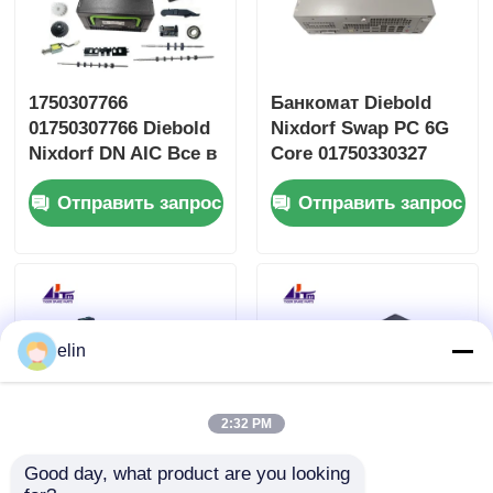
1750307766
Банкомат Diebold
01750307766 Diebold
Nixdorf Swap PC 6G
Nixdorf DN AIC Все в
Core 01750330327
кассете
1750330327
Отправить запрос
Отправить запрос
Обнаженный
Безопасный
elin
2:32 PM
Good day, what product are you looking 
01750310083 Diebold
1750307762