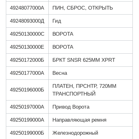
49248077000А
ПИН, СБРОС, ОТКРЫТЬ
49248093000Д
Гид
49250130000С
ВОРОТА
49250130000Е
ВОРОТА
49250172000Б
БРКТ SNSR 625MM XPRT
49250177000А
Весна
ПЛАТЕН, ПРСНТР, 720ММ
49250196000Б
ТРАНСПОРТНЫЙ
49250197000А
Привод Ворота
49250199000А
Направляющая ремня
49250199000Б
Железнодорожный