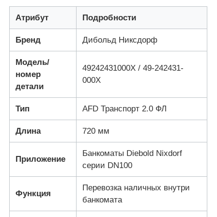
Атрибут
Подробности
Части для банкомата Diebold
Бренд
Дибольд Никсдорф
Запчасти для банкоматов NCR
Модель/
49242431000Х / 49-242431-
номер
000Х
детали
Запчасти для банкоматов Wincor
Тип
AFD Транспорт 2.0 ФЛ
Части банкомата Hyosung
Длина
720 мм
Части для банкоматов Fujitsu
Банкоматы Diebold Nixdorf
Приложение
серии DN100
Части для банкоматов Hitachi
Перевозка наличных внутри
Функция
банкомата
Части GRG ATM