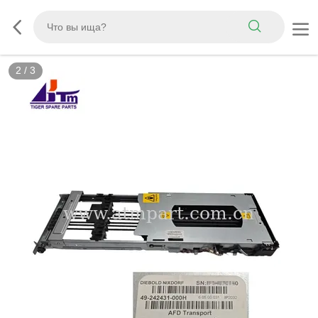
3
/
3