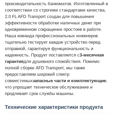
производительность банкоматов. Изготовленный в
соответствии со строгими стандартами качества,
О Компании
2.0 FL AFD Transport создан для повышения
эффективности обработки наличных денег при
одновременном сокращении простоев в работе.
Наша фабрика
Наша команда профессиональных инженеров
тщательно тестирует каждое устройство перед
контроль качества
отправкой, гарантируя функциональность и
надежность. Продукт поставляется с
3-месячная
гарантия
для душевного спокойствия. Помимо
контактные данные
полной сборки AFD Transport, мы также
предоставляем широкий спектр
Новости
совместимых
запасные части и комплектующие
,
что упрощает техническое обслуживание и
продлевает срок службы машины.
Все случаи
Технические характеристики продукта
Отправить запрос