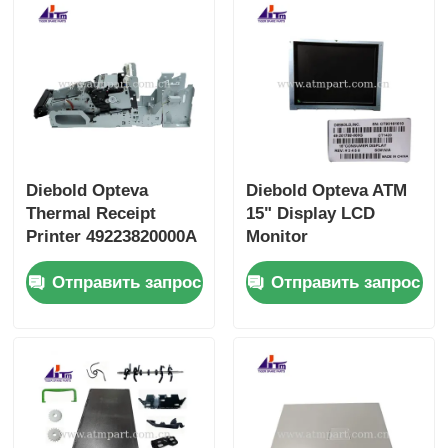
Diebold Opteva
Diebold Opteva ATM
Thermal Receipt
15" Display LCD
Printer 49223820000A
Monitor
49-223820-000A
49201788000G 49-
Отправить запрос
Отправить запрос
201788-000G