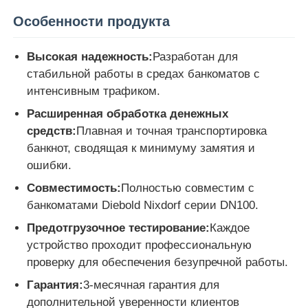
Особенности продукта
Пост-машина
Высокая надежность:
Разработан для
Запасные части для банкоматов
стабильной работы в средах банкоматов с
интенсивным трафиком.
Расширенная обработка денежных
Банкомат
средств:
Плавная и точная транспортировка
банкнот, сводящая к минимуму замятия и
Переработчик монет
ошибки.
Совместимость:
Полностью совместим с
банкоматами Diebold Nixdorf серии DN100.
Предотгрузочное тестирование:
Каждое
устройство проходит профессиональную
проверку для обеспечения безупречной работы.
Гарантия:
3-месячная гарантия для
дополнительной уверенности клиентов