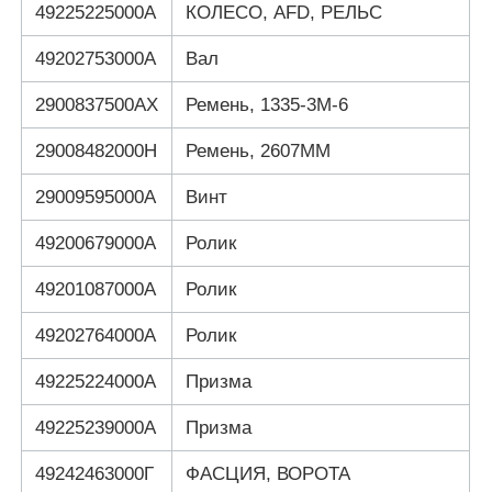
49225225000А
КОЛЕСО, AFD, РЕЛЬС
49202753000А
Вал
2900837500АХ
Ремень, 1335-3М-6
29008482000Н
Ремень, 2607ММ
29009595000А
Винт
49200679000А
Ролик
49201087000А
Ролик
49202764000А
Ролик
49225224000А
Призма
49225239000А
Призма
49242463000Г
ФАСЦИЯ, ВОРОТА