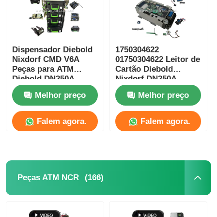
Dispensador Diebold
1750304622
Nixdorf CMD V6A
01750304622 Leitor de
Peças para ATM
Cartão Diebold
Diebold DN250A
Nixdorf DN250A
Peças para Caixa
ICT3H5-3AD2792
Melhor preço
Melhor preço
Eletrônico de Banco
Peças de Reposição
para ATM
Falem agora.
Falem agora.
(166)
Peças ATM NCR