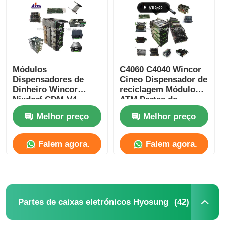
Quem Somos
Fábrica
Módulos
C4060 C4040 Wincor
Dispensadores de
Cineo Dispensador de
Dinheiro Wincor
reciclagem Módulo
Controle de Qualidade
Nixdorf CDM-V4
ATM Partes de
Peças Wincor ATM
substituição
Melhor preço
Melhor preço
Fale Conosco
Falem agora.
Falem agora.
notícias
Todos os casos
(42)
Partes de caixas eletrónicos Hyosung
Pedir um orçamento