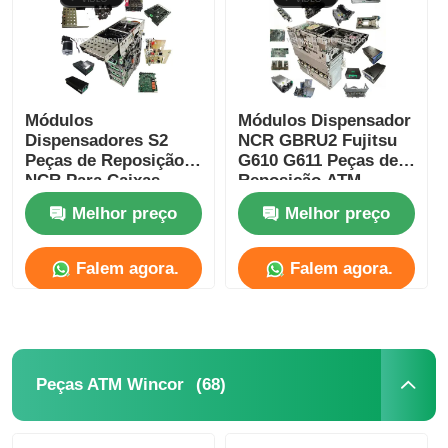
Módulos
Módulos Dispensador
Dispensadores S2
NCR GBRU2 Fujitsu
Peças de Reposição
G610 G611 Peças de
NCR Para Caixas
Reposição ATM
Eletrônicos (ATMs) e
Melhor preço
Melhor preço
Quiosques Bancários
NCR SelfServ
Falem agora.
Falem agora.
Casa
Produtos
(68)
Peças ATM Wincor
Vídeos