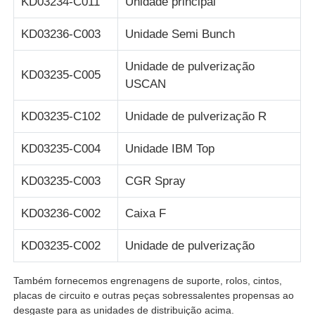
KD03234-C011
Unidade principal
KD03236-C003
Unidade Semi Bunch
Glory NMD Peças para ATM
Unidade de pulverização
KD03235-C005
Peças para ATM OKI
USCAN
KD03235-C102
Unidade de pulverização R
Peças genmega atm
KD03235-C004
Unidade IBM Top
Aceitante de faturas
KD03235-C003
CGR Spray
Classificador de notas
KD03236-C002
Caixa F
KD03235-C002
Unidade de pulverização
contador da conta
Também fornecemos engrenagens de suporte, rolos, cintos,
placas de circuito e outras peças sobressalentes propensas ao
Impressora do cartão
desgaste para as unidades de distribuição acima.