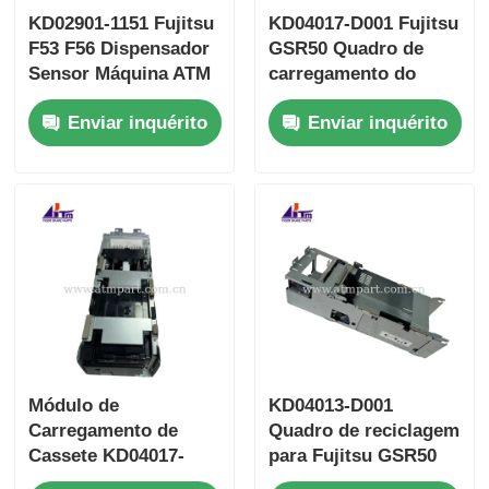
KD02901-1151 Fujitsu
KD04017-D001 Fujitsu
F53 F56 Dispensador
GSR50 Quadro de
Sensor Máquina ATM
carregamento do
Quiosque Reparação
dispensador Partes
Enviar inquérito
Enviar inquérito
de Peças
de quiosques de
caixas eletrónicos
Módulo de
KD04013-D001
Carregamento de
Quadro de reciclagem
Cassete KD04017-
para Fujitsu GSR50
C001 Fujitsu GSR50 +
Dispensador ATM