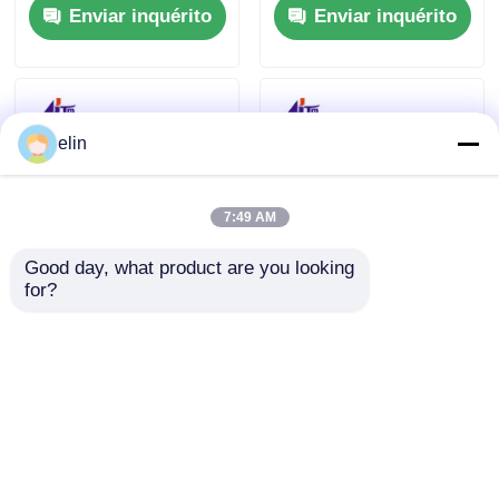
Enviar inquérito
Enviar inquérito
Quadro
Partes
elin
7:49 AM
Good day, what product are you looking 
for?
KD04013-C001 Fujitsu
Módulo Superior
GSR50 Módulo de
Dispensador Fujitsu
Reciclagem de
GSR50 4970517268
Dispensador
497-0517268 Peças de
Enviar inquérito
Enviar inquérito
Estrutura de
ATM
Empilhador
Casa
Mapa do Site
Fale Conosco
Desktop Site