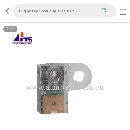
2
/
2