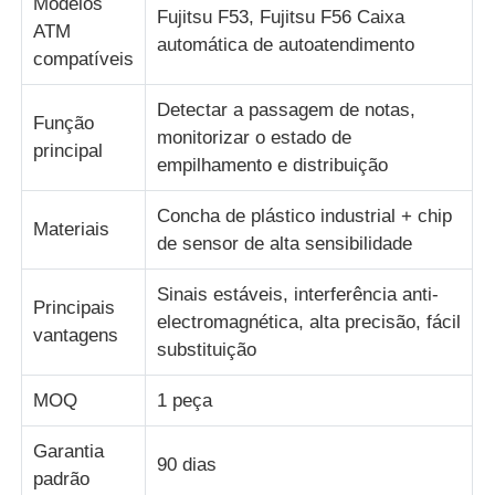
Modelos
Fujitsu F53, Fujitsu F56 Caixa
ATM
automática de autoatendimento
compatíveis
Quem Somos
Detectar a passagem de notas,
Função
Fábrica
monitorizar o estado de
principal
empilhamento e distribuição
Controle de Qualidade
Concha de plástico industrial + chip
Materiais
de sensor de alta sensibilidade
Fale Conosco
Sinais estáveis, interferência anti-
Principais
electromagnética, alta precisão, fácil
vantagens
notícias
substituição
MOQ
1 peça
Todos os casos
Garantia
90 dias
padrão
Pedir um orçamento