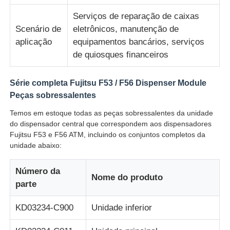
Serviços de reparação de caixas
Diebold Partes de caixas automáticas
Scenário de
eletrônicos, manutenção de
aplicação
equipamentos bancários, serviços
de quiosques financeiros
Peças ATM NCR
Série completa Fujitsu F53 / F56 Dispenser Module
Peças ATM Wincor
Peças sobressalentes
Temos em estoque todas as peças sobressalentes da unidade
do dispensador central que correspondem aos dispensadores
Partes de caixas eletrónicos Hyosung
Fujitsu F53 e F56 ATM, incluindo os conjuntos completos da
unidade abaixo:
Partes de caixas eletrônicos Fujitsu
Número da
Nome do produto
parte
Peças de caixas eletrônicos Hitachi
KD03234-C900
Unidade inferior
Peças de GRG ATM