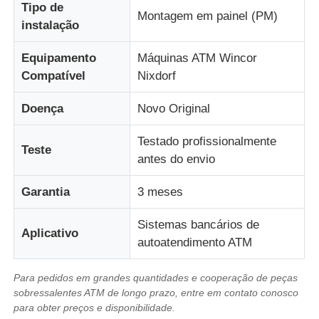
Tipo de
Montagem em painel (PM)
instalação
Diebold Partes de caixas automáticas
Equipamento
Máquinas ATM Wincor
Compatível
Nixdorf
Peças ATM NCR
Doença
Novo Original
Peças ATM Wincor
Testado profissionalmente
Teste
antes do envio
Partes de caixas eletrónicos Hyosung
Garantia
3 meses
Partes de caixas eletrônicos Fujitsu
Sistemas bancários de
Aplicativo
autoatendimento ATM
Peças de caixas eletrônicos Hitachi
Para pedidos em grandes quantidades e cooperação de peças
sobressalentes ATM de longo prazo, entre em contato conosco
Peças de GRG ATM
para obter preços e disponibilidade.