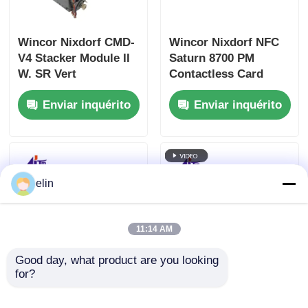
Wincor Nixdorf CMD-
Wincor Nixdorf NFC
V4 Stacker Module II
Saturn 8700 PM
W. SR Vert
Contactless Card
1750109666
Reader 01750288682
Enviar inquérito
Enviar inquérito
01750109666
elin
11:14 AM
Good day, what product are you looking 
for?
Wincor Cineo Input-
Wincor Cineo VS
Output Module
Reciclagem de