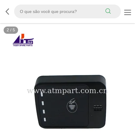
2
/
5