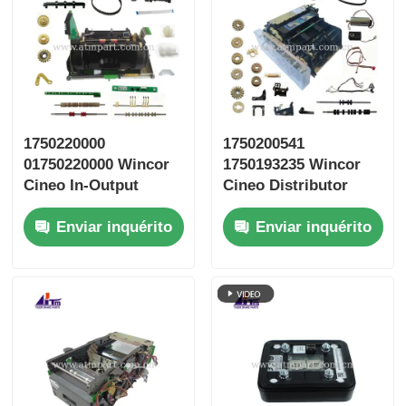
1750220000
1750200541
01750220000 Wincor
1750193235 Wincor
Cineo In-Output
Cineo Distributor
Module Customer
Module CRS ATM
Enviar inquérito
Enviar inquérito
Tray CRS
Parts