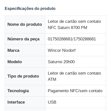
Especificações do produto
Quem Somos
Leitor de cartão sem contato
Nome do produto
NFC Saturn 8700 PM
Fábrica
Número da peça
01750288681/1750288681
Controle de Qualidade
Marca
Wincor Nixdorf
Fale Conosco
Modelo
Saturno 20h00
Leitor de cartão sem contato
Tipo de produto
notícias
ATM
Tecnologia
Pagamento NFC/sem contato
Todos os casos
Interface
USB
Pedir um orçamento