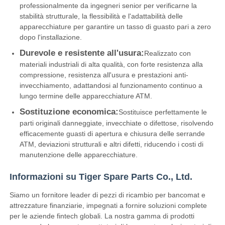
professionalmente da ingegneri senior per verificarne la
stabilità strutturale, la flessibilità e l'adattabilità delle
Diebold Parti ATM
apparecchiature per garantire un tasso di guasto pari a zero
dopo l'installazione.
Durevole e resistente all'usura:
Realizzato con
Ricambi bancomat NCR
materiali industriali di alta qualità, con forte resistenza alla
compressione, resistenza all'usura e prestazioni anti-
invecchiamento, adattandosi al funzionamento continuo a
Parti del bancomat Wincor
lungo termine delle apparecchiature ATM.
Sostituzione economica:
Sostituisce perfettamente le
Parti di bancomat Hyosung
parti originali danneggiate, invecchiate o difettose, risolvendo
efficacemente guasti di apertura e chiusura delle serrande
ATM, deviazioni strutturali e altri difetti, riducendo i costi di
Ricambi bancomat Fujitsu
manutenzione delle apparecchiature.
Informazioni su Tiger Spare Parts Co., Ltd.
Componenti per bancomat Hitachi
Siamo un fornitore leader di pezzi di ricambio per bancomat e
attrezzature finanziarie, impegnati a fornire soluzioni complete
per le aziende fintech globali. La nostra gamma di prodotti
Parti di BANCOMAT di GRG