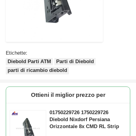
macchina POS
Ricambi ATM
Bancomat
Etichette:
Diebold Parti ATM
Parti di Diebold
parti di ricambio diebold
Riciclatore di monete
Ottieni il miglior prezzo per
01750229726 1750229726
Diebold Nixdorf Persiana
Orizzontale 8x CMD RL Strip