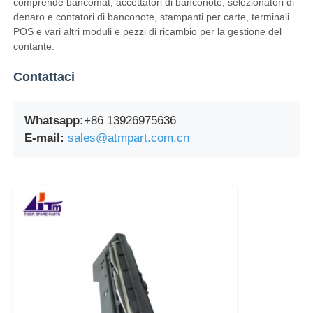
comprende bancomat, accettatori di banconote, selezionatori di
denaro e contatori di banconote, stampanti per carte, terminali
POS e vari altri moduli e pezzi di ricambio per la gestione del
Glory NMD Parti ATM
contante.
Contattaci
Parti per bancomat OKI
Whatsapp:
+86 13926975636
Genmega ATM Parts
E-mail:
sales@atmpart.com.cn
Accettatore di banconote
Sortitore di banconote
contatore della fattura
Stampante della carta