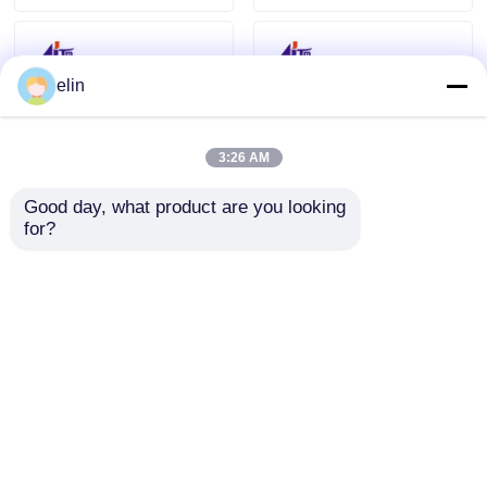
elin
3:26 AM
Good day, what product are you looking 
for?
1750174854 Diebold
Stampa di ricevute
Nixdorf CHT
termiche Diebold
Trasporto inferiore
Opteva 49223820000A
RM4V Solenoide
49-223820-000A
Invia richiesta
Invia richiesta
01750174854
Casa
Circa noi
Contattaci
Desktop Site
Mappa del sito
Politica sulla privacy