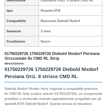
Descrizione
Otturatore Orizz. 8 strisce CMD RL
tipo
Ricambi ATM
Compatibile
Bancomat Diebold Nixdorf
Garanzia
3 mesi
Condizione
Nuovo
01750229726 1750229726 Diebold Nixdorf Persiana
Orizzontale 8x CMD RL Strip
descrizione:
01750229726 1750229726 Diebold Nixdorf
Persiana Oriz. 8 strisce CMD RL
Diebold Nixdorf Shutter Horiz originale e compatibile premium.
8x CMD RL Strip (codice articolo 01750229726), un componente
protettivo e strutturale centrale appositamente progettato per gli
sportelli ATM Diebold Nixdorf. Questa striscia di otturatore