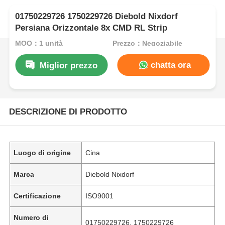
01750229726 1750229726 Diebold Nixdorf
Persiana Orizzontale 8x CMD RL Strip
MOQ：1 unità
Prezzo：Negoziabile
chatta ora
Miglior prezzo
DESCRIZIONE DI PRODOTTO
Luogo di origine
Cina
Marca
Diebold Nixdorf
Certificazione
ISO9001
Numero di
01750229726, 1750229726