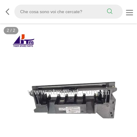
2
/
2