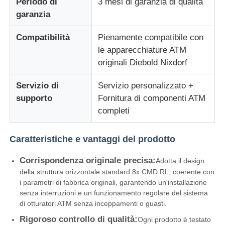
Periodo di
3 mesi di garanzia di qualità
garanzia
Chi siamo
Compatibilità
Pienamente compatibile con
le apparecchiature ATM
Fatory Tour
originali Diebold Nixdorf
Servizio di
Servizio personalizzato +
Controllo di qualità
supporto
Fornitura di componenti ATM
completi
Contattaci
Caratteristiche e vantaggi del prodotto
notizie
Corrispondenza originale precisa:
Adotta il design
della struttura orizzontale standard 8x CMD RL, coerente con
i parametri di fabbrica originali, garantendo un'installazione
Tutti i casi
senza interruzioni e un funzionamento regolare del sistema
di otturatori ATM senza inceppamenti o guasti.
Rigoroso controllo di qualità:
Richiedere un preventivo
Ogni prodotto è testato