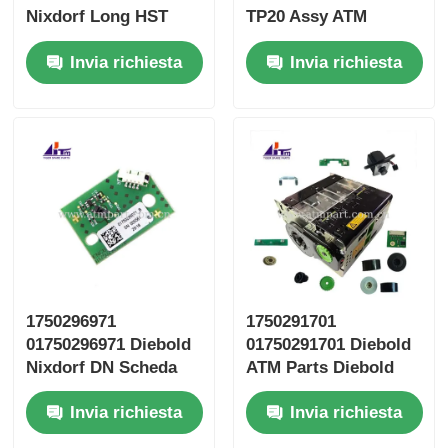
Nixdorf Long HST
TP20 Assy ATM
Flexible Fingers
Ricambi
Invia richiesta
Invia richiesta
1750296971
1750291701
01750296971 Diebold
01750291701 Diebold
Nixdorf DN Scheda
ATM Parts Diebold
Encoder RM4 ENCB3
Nixdorf ESC Reel
Invia richiesta
Invia richiesta
Storage RM4