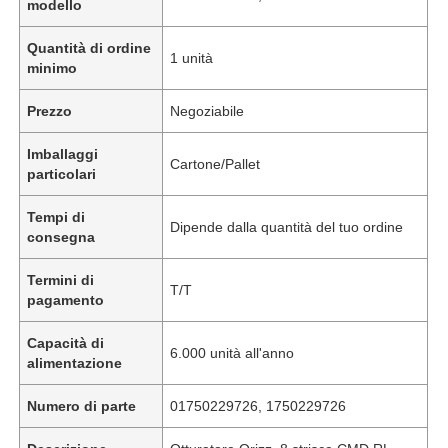
modello
Quantità di ordine
1 unità
minimo
Prezzo
Negoziabile
Imballaggi
Cartone/Pallet
particolari
Tempi di
Dipende dalla quantità del tuo ordine
consegna
Termini di
T/T
pagamento
Capacità di
6.000 unità all'anno
alimentazione
Numero di parte
01750229726, 1750229726